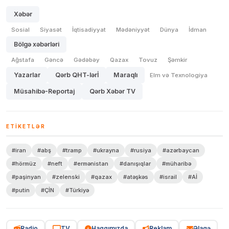
Xəbər
Sosial
Siyasət
İqtisadiyyat
Mədəniyyət
Dünya
İdman
Bölgə xəbərləri
Ağstafa
Gəncə
Gədəbəy
Qazax
Tovuz
Şəmkir
Yazarlar
Qərb QHT-lərİ
Maraqlı
Elm və Texnologiya
Müsahibə-Reportaj
Qərb Xəbər TV
ETIKETLƏR
#iran
#abş
#tramp
#ukrayna
#rusiya
#azərbaycan
#hörmüz
#neft
#ermənistan
#danışıqlar
#müharibə
#paşinyan
#zelenski
#qazax
#atəşkəs
#israil
#Aİ
#putin
#ÇİN
#Türkiyə
Radio
TV
Haqqımızda
Reklam
Əlaqə