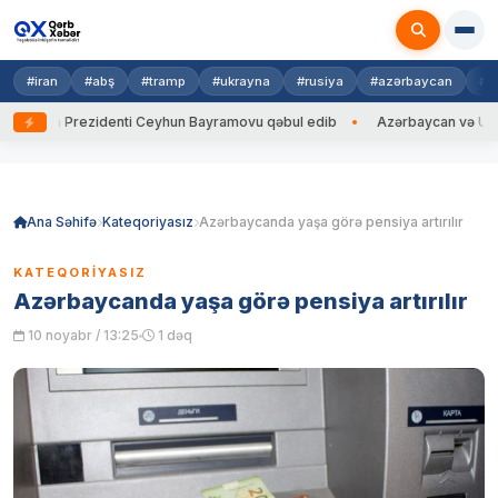
#iran
#abş
#tramp
#ukrayna
#rusiya
#azərbaycan
#h
ayna Prezidenti Ceyhun Bayramovu qəbul edib
Azərbaycan və Ukrayna 
Skip
to
content
Ana Səhifə
Kateqoriyasız
Azərbaycanda yaşa görə pensiya artırılır
KATEQORIYASIZ
Azərbaycanda yaşa görə pensiya artırılır
10 noyabr / 13:25
1 dəq