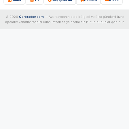
© 2026
Qerbxeber.com
— Azərbaycanın qərb bölgəsi və ölkə gündəmi üzrə
operativ xəbərlər təqdim edən informasiya portalıdır. Bütün hüquqlar qorunur.