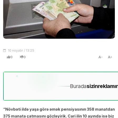
10 noyabr / 13:25
0
0
A
A
Burada
sizin
reklamın
“Növbəti ildə yaşa görə əmək pensiyasının 358 manatdan
375 manata çatmasını gözləyirik. Cari ilin 10 ayında isə biz