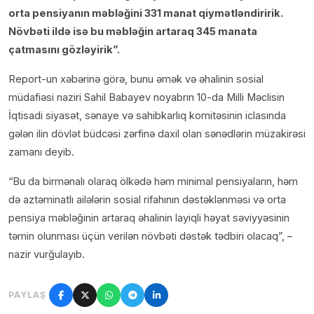
orta pensiyanın məbləğini 331 manat qiymətləndiririk.
Növbəti ildə isə bu məbləğin artaraq 345 manata
çatmasını gözləyirik”.
Report-un xəbərinə görə, bunu əmək və əhalinin sosial
müdafiəsi naziri Sahil Babayev noyabrın 10-da Milli Məclisin
İqtisadi siyasət, sənaye və sahibkarlıq komitəsinin iclasında
gələn ilin dövlət büdcəsi zərfinə daxil olan sənədlərin müzakirəsi
zamanı deyib.
“Bu da birmənalı olaraq ölkədə həm minimal pensiyaların, həm
də aztəminatlı ailələrin sosial rifahının dəstəklənməsi və orta
pensiya məbləğinin artaraq əhalinin layiqli həyat səviyyəsinin
təmin olunması üçün verilən növbəti dəstək tədbiri olacaq”, –
nazir vurğulayıb.
PAYLAŞ