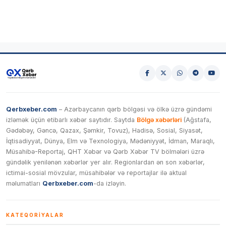
Qerbxeber.com
– Azərbaycanın qərb bölgəsi və ölkə üzrə gündəmi
izləmək üçün etibarlı xəbər saytıdır. Saytda
Bölgə xəbərləri
(Ağstafa,
Gədəbəy, Gəncə, Qazax, Şəmkir, Tovuz), Hadisə, Sosial, Siyasət,
İqtisadiyyat, Dünya, Elm və Texnologiya, Mədəniyyət, İdman, Maraqlı,
Müsahibə-Reportaj, QHT Xəbər və Qərb Xəbər TV bölmələri üzrə
gündəlik yenilənən xəbərlər yer alır. Regionlardan ən son xəbərlər,
ictimai-sosial mövzular, müsahibələr və reportajlar ilə aktual
məlumatları
Qerbxeber.com
-da izləyin.
KATEQORIYALAR