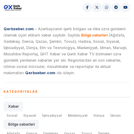
Qerbxeber.com
– Azərbaycanın qərb bölgəsi və ölkə üzrə gündəmi
izləmək üçün etibarlı xəbər saytıdır. Saytda
Bölgə xəbərləri
(Ağstafa,
Gədəbəy, Gəncə, Qazax, Şəmkir, Tovuz), Hadisə, Sosial, Siyasət,
İqtisadiyyat, Dünya, Elm və Texnologiya, Mədəniyyət, İdman, Maraqlı,
Müsahibə-Reportaj, QHT Xəbər və Qərb Xəbər TV bölmələri üzrə
gündəlik yenilənən xəbərlər yer alır. Regionlardan ən son xəbərlər,
ictimai-sosial mövzular, müsahibələr və reportajlar ilə aktual
məlumatları
Qerbxeber.com
-da izləyin.
KATEQORIYALAR
Xəbər
Sosial
Siyasət
İqtisadiyyat
Mədəniyyət
Dünya
İdman
Bölgə xəbərləri
Ağstafa
Gəncə
Gədəbəy
Qazax
Tovuz
Şəmkir