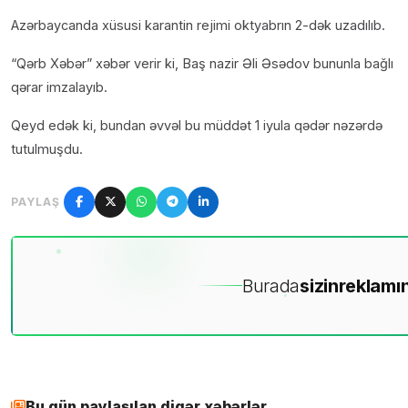
Azərbaycanda xüsusi karantin rejimi oktyabrın 2-dək uzadılıb.
“Qərb Xəbər” xəbər verir ki, Baş nazir Əli Əsədov bununla bağlı
qərar imzalayıb.
Qeyd edək ki, bundan əvvəl bu müddət 1 iyula qədər nəzərdə
tutulmuşdu.
PAYLAŞ
Burada
sizin
reklamın
Bu gün paylaşılan digər xəbərlər