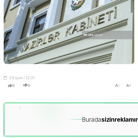
23 iyun / 12:31
0
0
A
A
Burada
sizin
reklamın