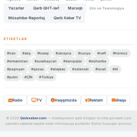
Yazarlar
Qərb QHT-lərİ
Maraqlı
Elm və Texnologiya
Müsahibə-Reportaj
Qərb Xəbər TV
ETIKETLƏR
#iran
#abş
#tramp
#ukrayna
#rusiya
#neft
#hörmüz
#ermənistan
#azərbaycan
#danışıqlar
#müharibə
#paşinyan
#qazax
#atəşkəs
#zelenski
#israil
#Aİ
#putin
#ÇİN
#Türkiyə
Radio
TV
Haqqımızda
Reklam
Əlaqə
© 2026
Qerbxeber.com
— Azərbaycanın qərb bölgəsi və ölkə gündəmi üzrə
operativ xəbərlər təqdim edən informasiya portalıdır. Bütün hüquqlar qorunur.