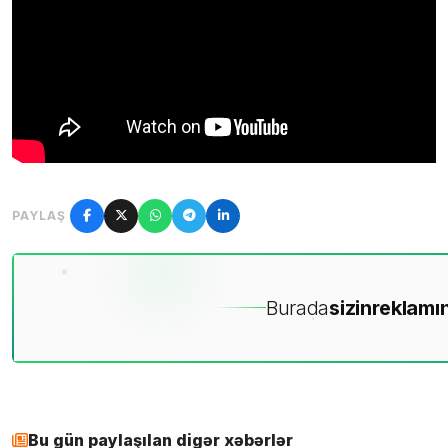
PAYLAŞ
Burada
sizin
reklamın
Bu gün paylaşılan digər xəbərlər