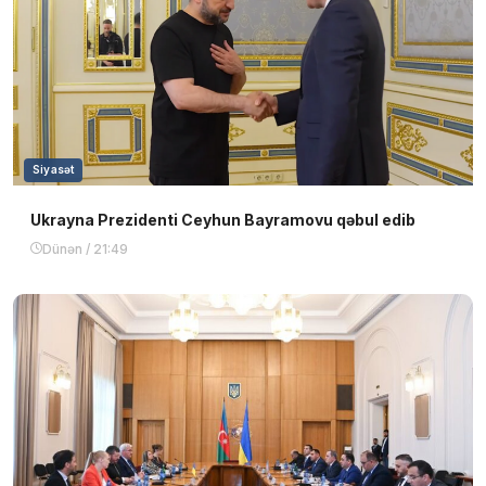
Siyasət
Ukrayna Prezidenti Ceyhun Bayramovu qəbul edib
Dünən / 21:49