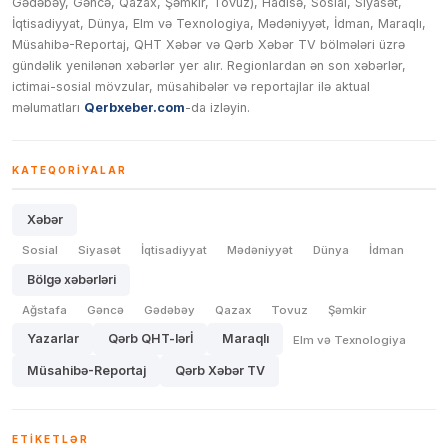
Gədəbəy, Gəncə, Qazax, Şəmkir, Tovuz), Hadisə, Sosial, Siyasət,
İqtisadiyyat, Dünya, Elm və Texnologiya, Mədəniyyət, İdman, Maraqlı,
Müsahibə-Reportaj, QHT Xəbər və Qərb Xəbər TV bölmələri üzrə
gündəlik yenilənən xəbərlər yer alır. Regionlardan ən son xəbərlər,
ictimai-sosial mövzular, müsahibələr və reportajlar ilə aktual
məlumatları
Qerbxeber.com
-da izləyin.
KATEQORIYALAR
Xəbər
Sosial
Siyasət
İqtisadiyyat
Mədəniyyət
Dünya
İdman
Bölgə xəbərləri
Ağstafa
Gəncə
Gədəbəy
Qazax
Tovuz
Şəmkir
Yazarlar
Qərb QHT-lərİ
Maraqlı
Elm və Texnologiya
Müsahibə-Reportaj
Qərb Xəbər TV
ETIKETLƏR