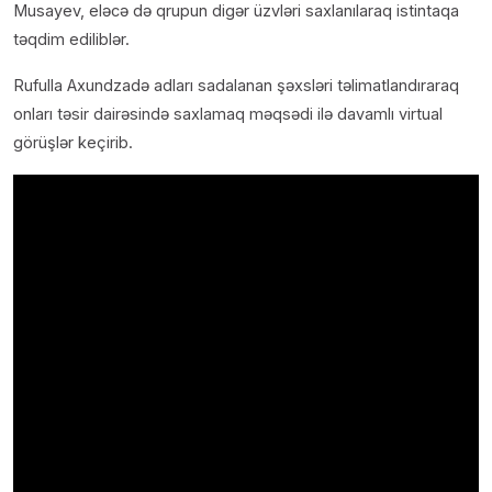
Musayev, eləcə də qrupun digər üzvləri saxlanılaraq istintaqa
təqdim ediliblər.
Rufulla Axundzadə adları sadalanan şəxsləri təlimatlandıraraq
onları təsir dairəsində saxlamaq məqsədi ilə davamlı virtual
görüşlər keçirib.