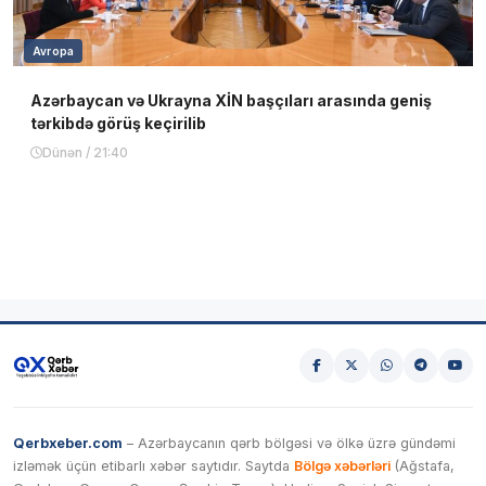
Avropa
Azərbaycan və Ukrayna XİN başçıları arasında geniş
tərkibdə görüş keçirilib
Dünən / 21:40
Qerbxeber.com
– Azərbaycanın qərb bölgəsi və ölkə üzrə gündəmi
izləmək üçün etibarlı xəbər saytıdır. Saytda
Bölgə xəbərləri
(Ağstafa,