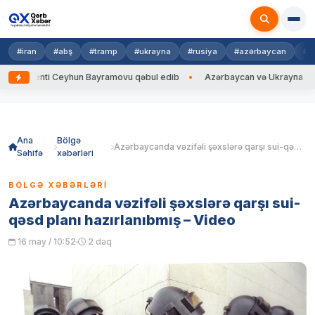
#iran
#abş
#tramp
#ukrayna
#rusiya
#azərbaycan
#h
nti Ceyhun Bayramovu qəbul edib
Azərbaycan və Ukrayna XİN başçıları
Skip
to
content
Ana
Bölgə
Azərbaycanda vəzifəli şəxslərə qarşı sui-qəsd planı hazırlanıbmış – Video
Səhifə
xəbərləri
BÖLGƏ XƏBƏRLƏRI
Azərbaycanda vəzifəli şəxslərə qarşı sui-
qəsd planı hazırlanıbmış – Video
16 may / 10:52
2 dəq