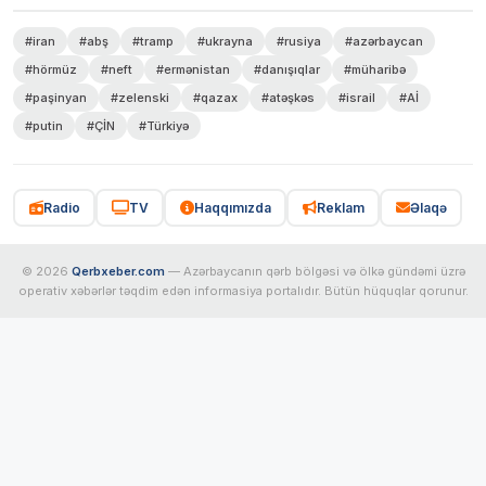
#iran
#abş
#tramp
#ukrayna
#rusiya
#azərbaycan
#hörmüz
#neft
#ermənistan
#danışıqlar
#müharibə
#paşinyan
#zelenski
#qazax
#atəşkəs
#israil
#Aİ
#putin
#ÇİN
#Türkiyə
Radio
TV
Haqqımızda
Reklam
Əlaqə
© 2026
Qerbxeber.com
— Azərbaycanın qərb bölgəsi və ölkə gündəmi üzrə
operativ xəbərlər təqdim edən informasiya portalıdır. Bütün hüquqlar qorunur.