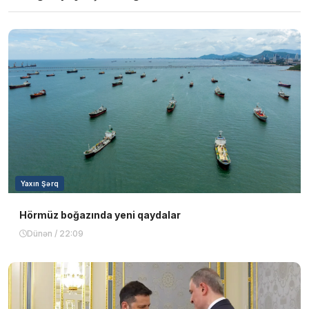
Yaxın Şərq
Hörmüz boğazında yeni qaydalar
Dünən / 22:09