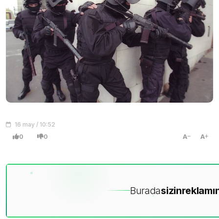
16 may / 10:52
0
0
A
A
Burada
sizin
reklamın