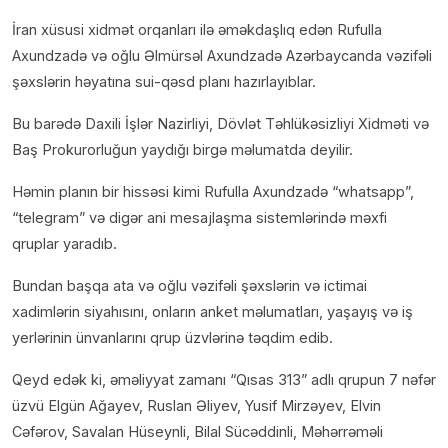
İran xüsusi xidmət orqanları ilə əməkdaşlıq edən Rufulla
Axundzadə və oğlu Əlmürsəl Axundzadə Azərbaycanda vəzifəli
şəxslərin həyatına sui-qəsd planı hazırlayıblar.
Bu barədə Daxili İşlər Nazirliyi, Dövlət Təhlükəsizliyi Xidməti və
Baş Prokurorluğun yaydığı birgə məlumatda deyilir.
Həmin planın bir hissəsi kimi Rufulla Axundzadə “whatsapp”,
“telegram” və digər ani mesajlaşma sistemlərində məxfi
qruplar yaradıb.
Bundan başqa ata və oğlu vəzifəli şəxslərin və ictimai
xadimlərin siyahısını, onların anket məlumatları, yaşayış və iş
yerlərinin ünvanlarını qrup üzvlərinə təqdim edib.
Qeyd edək ki, əməliyyat zamanı “Qısas 313” adlı qrupun 7 nəfər
üzvü Elgün Ağayev, Ruslan Əliyev, Yusif Mirzəyev, Elvin
Cəfərov, Savalan Hüseynli, Bilal Sücəddinli, Məhərrəməli