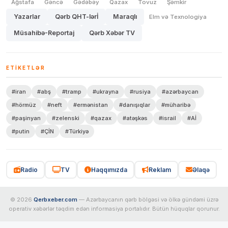
Ağstafa
Gəncə
Gədəbəy
Qazax
Tovuz
Şəmkir
Yazarlar
Qərb QHT-lərİ
Maraqlı
Elm və Texnologiya
Müsahibə-Reportaj
Qərb Xəbər TV
ETIKETLƏR
#iran
#abş
#tramp
#ukrayna
#rusiya
#azərbaycan
#hörmüz
#neft
#ermənistan
#danışıqlar
#müharibə
#paşinyan
#zelenski
#qazax
#atəşkəs
#israil
#Aİ
#putin
#ÇİN
#Türkiyə
Radio
TV
Haqqımızda
Reklam
Əlaqə
© 2026
Qerbxeber.com
— Azərbaycanın qərb bölgəsi və ölkə gündəmi üzrə
operativ xəbərlər təqdim edən informasiya portalıdır. Bütün hüquqlar qorunur.