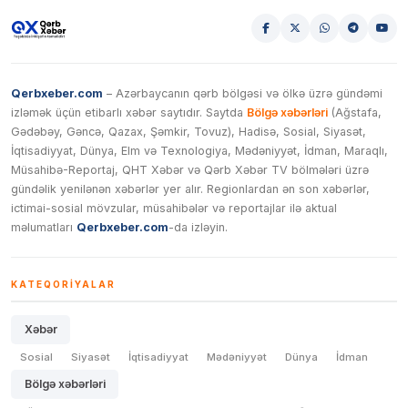
Qerbxeber.com
– Azərbaycanın qərb bölgəsi və ölkə üzrə gündəmi
izləmək üçün etibarlı xəbər saytıdır. Saytda
Bölgə xəbərləri
(Ağstafa,
Gədəbəy, Gəncə, Qazax, Şəmkir, Tovuz), Hadisə, Sosial, Siyasət,
İqtisadiyyat, Dünya, Elm və Texnologiya, Mədəniyyət, İdman, Maraqlı,
Müsahibə-Reportaj, QHT Xəbər və Qərb Xəbər TV bölmələri üzrə
gündəlik yenilənən xəbərlər yer alır. Regionlardan ən son xəbərlər,
ictimai-sosial mövzular, müsahibələr və reportajlar ilə aktual
məlumatları
Qerbxeber.com
-da izləyin.
KATEQORIYALAR
Xəbər
Sosial
Siyasət
İqtisadiyyat
Mədəniyyət
Dünya
İdman
Bölgə xəbərləri