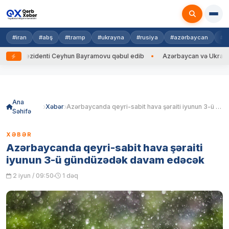
#iran
#abş
#tramp
#ukrayna
#rusiya
#azərbaycan
#h
a Prezidenti Ceyhun Bayramovu qəbul edib
Azərbaycan və Ukrayna XİN 
Skip
to
content
Ana
Xəbər
Azərbaycanda qeyri-sabit hava şəraiti iyunun 3-ü gündüzədək davam edəcək
Səhifə
XƏBƏR
Azərbaycanda qeyri-sabit hava şəraiti
iyunun 3-ü gündüzədək davam edəcək
2 iyun / 09:50
1 dəq