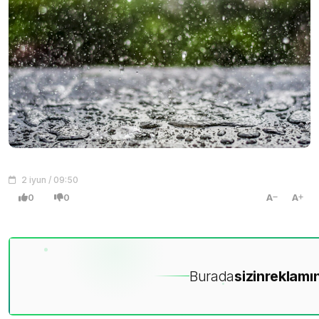
2 iyun / 09:50
0
0
A
A
Burada
sizin
reklamın