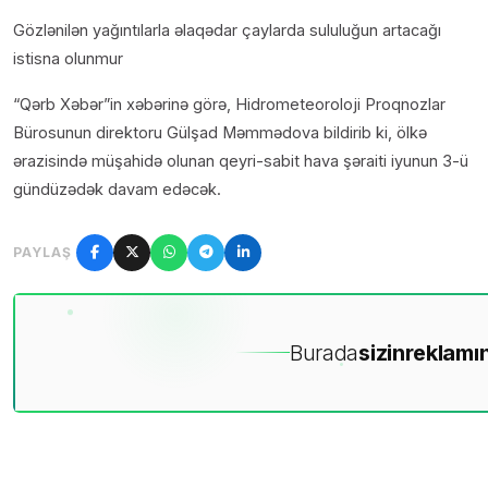
Gözlənilən yağıntılarla əlaqədar çaylarda sululuğun artacağı
istisna olunmur
“Qərb Xəbər”in xəbərinə görə, Hidrometeoroloji Proqnozlar
Bürosunun direktoru Gülşad Məmmədova bildirib ki, ölkə
ərazisində müşahidə olunan qeyri-sabit hava şəraiti iyunun 3-ü
gündüzədək davam edəcək.
PAYLAŞ
Burada
sizin
reklamın