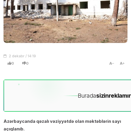
2 dekabr / 14:19
0
0
A
A
Burada
sizin
reklamın
Azərbaycanda qəzalı vəziyyətdə olan məktəblərin sayı
açıqlanıb.