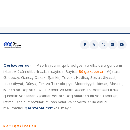
Qerbxeber.com
– Azərbaycanın qərb bölgəsi və ölkə üzrə gündəmi
izləmək üçün etibarlı xəbər saytıdır. Saytda
Bölgə xəbərləri
(Ağstafa,
Gədəbəy, Gəncə, Qazax, Şəmkir, Tovuz), Hadisə, Sosial, Siyasət,
İqtisadiyyat, Dünya, Elm və Texnologiya, Mədəniyyət, İdman, Maraqlı,
Müsahibə-Reportaj, QHT Xəbər və Qərb Xəbər TV bölmələri üzrə
gündəlik yenilənən xəbərlər yer alır. Regionlardan ən son xəbərlər,
ictimai-sosial mövzular, müsahibələr və reportajlar ilə aktual
məlumatları
Qerbxeber.com
-da izləyin.
KATEQORIYALAR