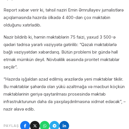
Report xəbər verir ki, təhsil naziri Emin Əmrullayev jurnalistlərə
açıqlamasında hazırda ölkədə 4 400-dən çox məktəbin
olduğunu xatırladıb.
Nazir bildirib ki, həmin məktəblərin 75 faizi, yaxud 3 500-ə
qədəri tədrisə yararlı vəziyyətə gətirilib: “Qəzalı məktəblərlə
bağlı vəziyyətdən xəbərdarıq. Bütün problemi bir gündə həll
etmək mümkün deyil. Növbəlilik əsasında proritet məktəblər
seçilir”.
“Hazırda işğaldan azad edilmiş ərazilərdə yeni məktəblər tikilir.
Bu məktəblər şəhərdə olan yükü azaltmağa və məcburi köçkün
məktəblərinin geriyə qaytarılması prosesində məktəb
infrastrukturunun daha da yaxşılaşdırılmasına xidmət edəcək”, –
nazir əlavə edib.
PAYLAŞ