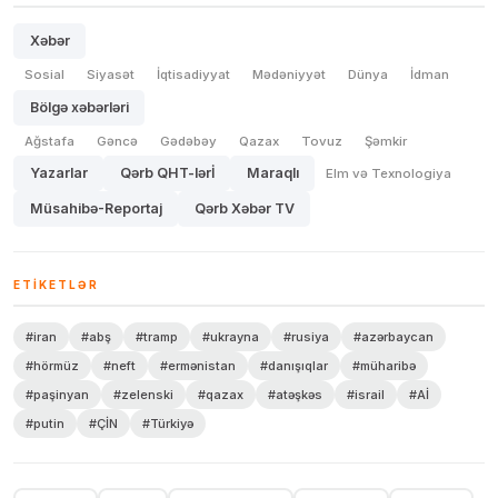
Xəbər
Sosial
Siyasət
İqtisadiyyat
Mədəniyyət
Dünya
İdman
Bölgə xəbərləri
Ağstafa
Gəncə
Gədəbəy
Qazax
Tovuz
Şəmkir
Yazarlar
Qərb QHT-lərİ
Maraqlı
Elm və Texnologiya
Müsahibə-Reportaj
Qərb Xəbər TV
ETIKETLƏR
#iran
#abş
#tramp
#ukrayna
#rusiya
#azərbaycan
#hörmüz
#neft
#ermənistan
#danışıqlar
#müharibə
#paşinyan
#zelenski
#qazax
#atəşkəs
#israil
#Aİ
#putin
#ÇİN
#Türkiyə