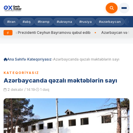
#iran
#abş
#tramp
#ukrayna
#rusiya
#azərbaycan
#h
rayna Prezidenti Ceyhun Bayramovu qəbul edib
Azərbaycan və Ukrayna
Skip
to
content
Ana Səhifə
Kateqoriyasız
Azərbaycanda qəzalı məktəblərin sayı
KATEQORIYASIZ
Azərbaycanda qəzalı məktəblərin sayı
2 dekabr / 14:19
1 dəq