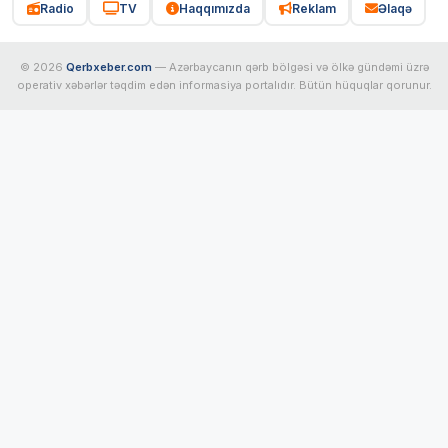
Radio
TV
Haqqımızda
Reklam
Əlaqə
© 2026
Qerbxeber.com
— Azərbaycanın qərb bölgəsi və ölkə gündəmi üzrə
operativ xəbərlər təqdim edən informasiya portalıdır. Bütün hüquqlar qorunur.