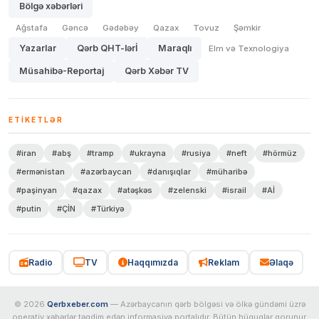
Bölgə xəbərləri
Ağstafa
Gəncə
Gədəbəy
Qazax
Tovuz
Şəmkir
Yazarlar
Qərb QHT-lərİ
Maraqlı
Elm və Texnologiya
Müsahibə-Reportaj
Qərb Xəbər TV
ETIKETLƏR
#iran
#abş
#tramp
#ukrayna
#rusiya
#neft
#hörmüz
#ermənistan
#azərbaycan
#danışıqlar
#müharibə
#paşinyan
#qazax
#atəşkəs
#zelenski
#israil
#Aİ
#putin
#ÇİN
#Türkiyə
Radio
TV
Haqqımızda
Reklam
Əlaqə
© 2026
Qerbxeber.com
— Azərbaycanın qərb bölgəsi və ölkə gündəmi üzrə
operativ xəbərlər təqdim edən informasiya portalıdır. Bütün hüquqlar qorunur.