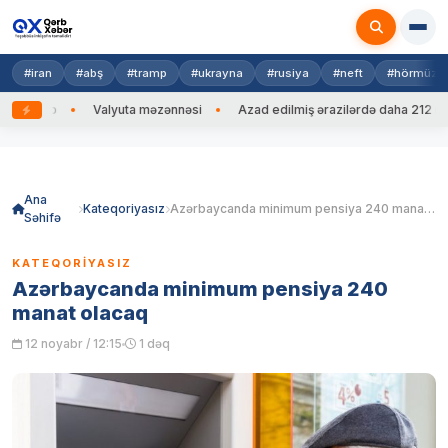
#iran
#abş
#tramp
#ukrayna
#rusiya
#neft
#hörmüz
g edib
Valyuta məzənnəsi
Azad edilmiş ərazilərdə daha 212 mina,
Skip
to
content
Ana
Kateqoriyasız
Azərbaycanda minimum pensiya 240 manat olacaq
Səhifə
KATEQORIYASIZ
Azərbaycanda minimum pensiya 240
manat olacaq
12 noyabr / 12:15
1 dəq