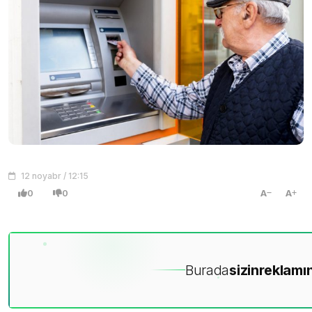
12 noyabr / 12:15
0
0
A
A
Burada
sizin
reklamın