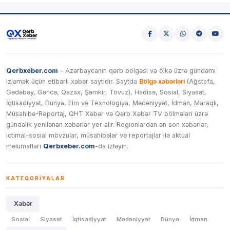
Qerbxeber.com
– Azərbaycanın qərb bölgəsi və ölkə üzrə gündəmi
izləmək üçün etibarlı xəbər saytıdır. Saytda
Bölgə xəbərləri
(Ağstafa,
Gədəbəy, Gəncə, Qazax, Şəmkir, Tovuz), Hadisə, Sosial, Siyasət,
İqtisadiyyat, Dünya, Elm və Texnologiya, Mədəniyyət, İdman, Maraqlı,
Müsahibə-Reportaj, QHT Xəbər və Qərb Xəbər TV bölmələri üzrə
gündəlik yenilənən xəbərlər yer alır. Regionlardan ən son xəbərlər,
ictimai-sosial mövzular, müsahibələr və reportajlar ilə aktual
məlumatları
Qerbxeber.com
-da izləyin.
KATEQORIYALAR
Xəbər
Sosial
Siyasət
İqtisadiyyat
Mədəniyyət
Dünya
İdman