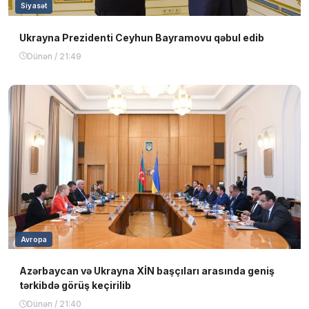
Siyasət
Ukrayna Prezidenti Ceyhun Bayramovu qəbul edib
Dünən / 21:49
Avropa
Azərbaycan və Ukrayna XİN başçıları arasında geniş
tərkibdə görüş keçirilib
Dünən / 21:40