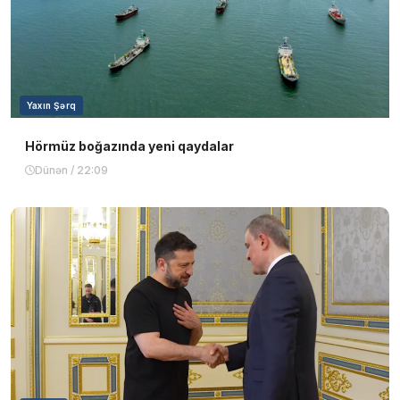
Yaxın Şərq
Hörmüz boğazında yeni qaydalar
Dünən / 22:09