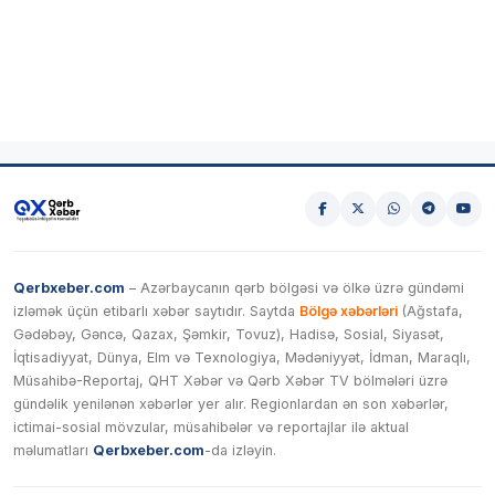
Qerbxeber.com
– Azərbaycanın qərb bölgəsi və ölkə üzrə gündəmi
izləmək üçün etibarlı xəbər saytıdır. Saytda
Bölgə xəbərləri
(Ağstafa,
Gədəbəy, Gəncə, Qazax, Şəmkir, Tovuz), Hadisə, Sosial, Siyasət,
İqtisadiyyat, Dünya, Elm və Texnologiya, Mədəniyyət, İdman, Maraqlı,
Müsahibə-Reportaj, QHT Xəbər və Qərb Xəbər TV bölmələri üzrə
gündəlik yenilənən xəbərlər yer alır. Regionlardan ən son xəbərlər,
ictimai-sosial mövzular, müsahibələr və reportajlar ilə aktual
məlumatları
Qerbxeber.com
-da izləyin.