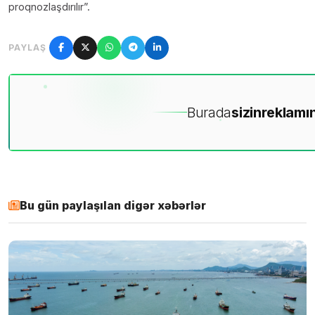
proqnozlaşdırılır”.
PAYLAŞ
Burada
sizin
reklamın
Bu gün paylaşılan digər xəbərlər