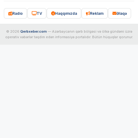
Radio
TV
Haqqımızda
Reklam
Əlaqə
© 2026
Qerbxeber.com
— Azərbaycanın qərb bölgəsi və ölkə gündəmi üzrə
operativ xəbərlər təqdim edən informasiya portalıdır. Bütün hüquqlar qorunur.