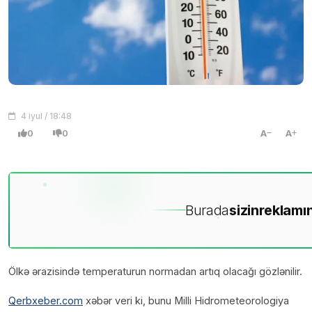
4 iyul / 18:48
0
0
A
A
Burada
sizin
reklamın
Ölkə ərazisində temperaturun normadan artıq olacağı gözlənilir.
Qerbxeber.com
xəbər veri ki, bunu Milli Hidrometeorologiya