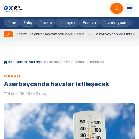
#iran
#abş
#tramp
#ukrayna
#rusiya
#azərbaycan
#h
zidenti Ceyhun Bayramovu qəbul edib
Azərbaycan və Ukrayna XİN başçı
Skip
to
content
Ana Səhifə
Maraqlı
Azərbaycanda havalar istiləşəcək
MARAQLI
Azərbaycanda havalar istiləşəcək
4 iyul / 18:48
2 dəq