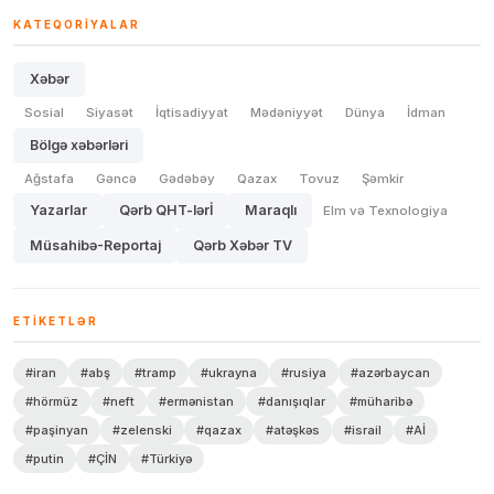
KATEQORIYALAR
Xəbər
Sosial
Siyasət
İqtisadiyyat
Mədəniyyət
Dünya
İdman
Bölgə xəbərləri
Ağstafa
Gəncə
Gədəbəy
Qazax
Tovuz
Şəmkir
Yazarlar
Qərb QHT-lərİ
Maraqlı
Elm və Texnologiya
Müsahibə-Reportaj
Qərb Xəbər TV
ETIKETLƏR
#iran
#abş
#tramp
#ukrayna
#rusiya
#azərbaycan
#hörmüz
#neft
#ermənistan
#danışıqlar
#müharibə
#paşinyan
#zelenski
#qazax
#atəşkəs
#israil
#Aİ
#putin
#ÇİN
#Türkiyə