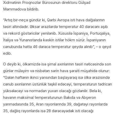
Xidmətinin Proqnozlar Bürosunun direktoru Gülşad
Məmmədova bildirib.
“Artıq bir-neçə gündür ki, Qərbi Avropa isti hava dalğalarının
təsiri altındadır. Əksər ərazilərdə temperatur 40 dərəcənı aşıb
və rekord göstəricilər yenilənib. Xüsusilə İspaniya, Portuqaliya,
İtaliya və Yunanıstanda kəskin istilər hökm sürür. İspaniyanın
cənubunda hətta 46 dərəcə temperatur qeydə alınıb”, – o qeyd
edib.
O deyib ki, ölkəmizdə isə şimal axınlarının təsiri nəticəsində son
günlər mülayim və nisbətən sərin hava şəraiti müşahidə olunur:
“Gələn həftənin ikinci yarısından başlayaraq isə ölkə ərazisində
cənub axınlarının üstünlük təşkil edəcəyi, temperaturun tədricən
yüksələcəyi və normadan yuxarı olacağı gözlənilir. Belə ki,
havanın maksimal temperaturunun Bakıda və Abşeron
yarımadasında 35, Aran rayonlarında 39, dağətəyi rayonlarda
35, dağlıq rayonlarda isə 28 dərəcəyədək isti olacağı