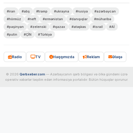
#iran
#abş
#tramp
#ukrayna
#rusiya
#azərbaycan
#hörmüz
#neft
#ermənistan
#danışıqlar
#müharibə
#paşinyan
#zelenski
#qazax
#atəşkəs
#israil
#Aİ
#putin
#ÇİN
#Türkiyə
Radio
TV
Haqqımızda
Reklam
Əlaqə
© 2026
Qerbxeber.com
— Azərbaycanın qərb bölgəsi və ölkə gündəmi üzrə
operativ xəbərlər təqdim edən informasiya portalıdır. Bütün hüquqlar qorunur.