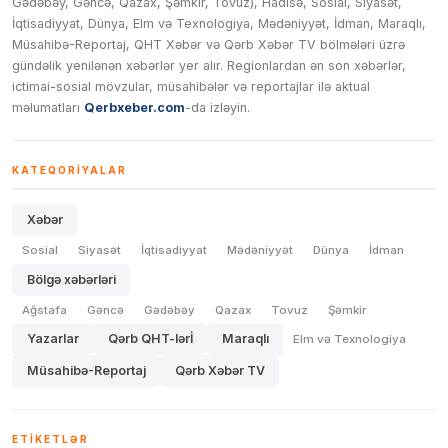
Gədəbəy, Gəncə, Qazax, Şəmkir, Tovuz), Hadisə, Sosial, Siyasət,
İqtisadiyyat, Dünya, Elm və Texnologiya, Mədəniyyət, İdman, Maraqlı,
Müsahibə-Reportaj, QHT Xəbər və Qərb Xəbər TV bölmələri üzrə
gündəlik yenilənən xəbərlər yer alır. Regionlardan ən son xəbərlər,
ictimai-sosial mövzular, müsahibələr və reportajlar ilə aktual
məlumatları
Qerbxeber.com
-da izləyin.
KATEQORIYALAR
Xəbər
Sosial
Siyasət
İqtisadiyyat
Mədəniyyət
Dünya
İdman
Bölgə xəbərləri
Ağstafa
Gəncə
Gədəbəy
Qazax
Tovuz
Şəmkir
Yazarlar
Qərb QHT-lərİ
Maraqlı
Elm və Texnologiya
Müsahibə-Reportaj
Qərb Xəbər TV
ETIKETLƏR