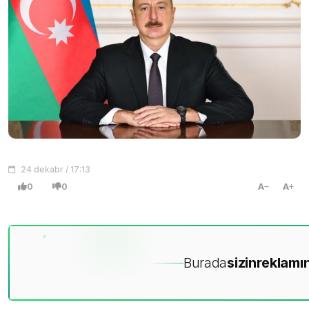
24 dekabr / 17:13
0
0
A
A
Burada
sizin
reklamın