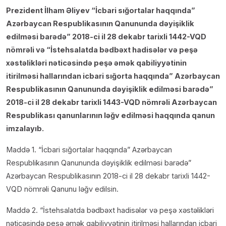
Prezident İlham Əliyev “İcbari sığortalar haqqında”
Azərbaycan Respublikasının Qanununda dəyişiklik
edilməsi barədə” 2018-ci il 28 dekabr tarixli 1442-VQD
nömrəli və “İstehsalatda bədbəxt hadisələr və peşə
xəstəlikləri nəticəsində peşə əmək qabiliyyətinin
itirilməsi hallarından icbari sığorta haqqında” Azərbaycan
Respublikasının Qanununda dəyişiklik edilməsi barədə”
2018-ci il 28 dekabr tarixli 1443-VQD nömrəli Azərbaycan
Respublikası qanunlarının ləğv edilməsi haqqında qanun
imzalayıb.
Maddə 1. “İcbari sığortalar haqqında” Azərbaycan
Respublikasının Qanununda dəyişiklik edilməsi barədə”
Azərbaycan Respublikasının 2018-ci il 28 dekabr tarixli 1442-
VQD nömrəli Qanunu ləğv edilsin.
Maddə 2. “İstehsalatda bədbəxt hadisələr və peşə xəstəlikləri
nəticəsində peşə əmək qabiliyyətinin itirilməsi hallarından icbari