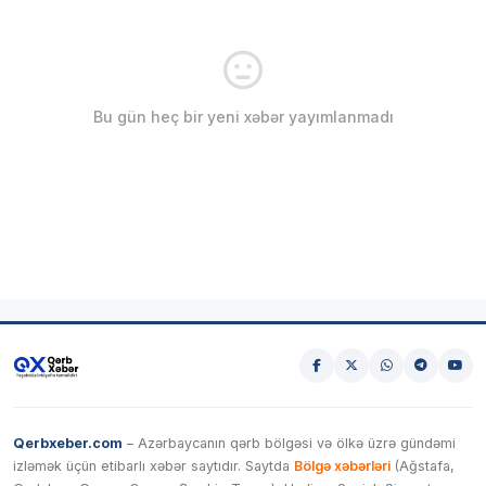
Bu gün heç bir yeni xəbər yayımlanmadı
Qerbxeber.com
– Azərbaycanın qərb bölgəsi və ölkə üzrə gündəmi
izləmək üçün etibarlı xəbər saytıdır. Saytda
Bölgə xəbərləri
(Ağstafa,