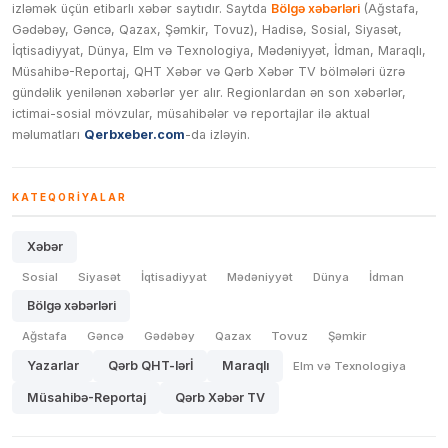
izləmək üçün etibarlı xəbər saytıdır. Saytda
Bölgə xəbərləri
(Ağstafa,
Gədəbəy, Gəncə, Qazax, Şəmkir, Tovuz), Hadisə, Sosial, Siyasət,
İqtisadiyyat, Dünya, Elm və Texnologiya, Mədəniyyət, İdman, Maraqlı,
Müsahibə-Reportaj, QHT Xəbər və Qərb Xəbər TV bölmələri üzrə
gündəlik yenilənən xəbərlər yer alır. Regionlardan ən son xəbərlər,
ictimai-sosial mövzular, müsahibələr və reportajlar ilə aktual
məlumatları
Qerbxeber.com
-da izləyin.
KATEQORIYALAR
Xəbər
Sosial
Siyasət
İqtisadiyyat
Mədəniyyət
Dünya
İdman
Bölgə xəbərləri
Ağstafa
Gəncə
Gədəbəy
Qazax
Tovuz
Şəmkir
Yazarlar
Qərb QHT-lərİ
Maraqlı
Elm və Texnologiya
Müsahibə-Reportaj
Qərb Xəbər TV