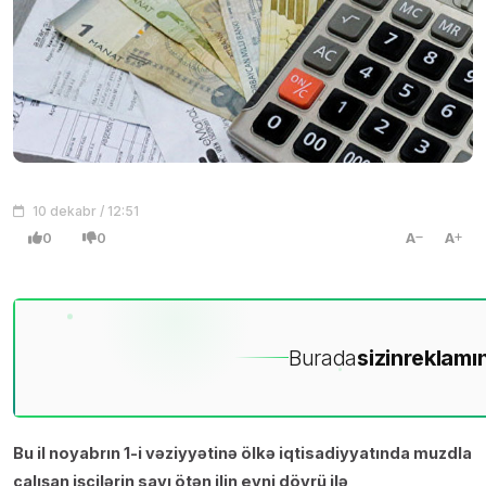
10 dekabr / 12:51
0
0
A
A
Burada
sizin
reklamın
Bu il noyabrın 1-i vəziyyətinə ölkə iqtisadiyyatında muzdla
çalışan işçilərin sayı ötən ilin eyni dövrü ilə