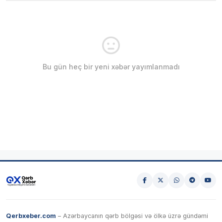
Bu gün heç bir yeni xəbər yayımlanmadı
Qerbxeber.com
– Azərbaycanın qərb bölgəsi və ölkə üzrə gündəmi