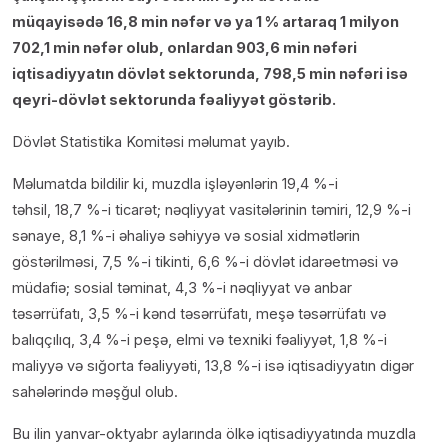
müqayisədə 16,8 min nəfər və ya 1 % artaraq 1 milyon
702,1 min nəfər olub, onlardan 903,6 min nəfəri
iqtisadiyyatın dövlət sektorunda, 798,5 min nəfəri isə
qeyri-dövlət sektorunda fəaliyyət göstərib.
Dövlət Statistika Komitəsi məlumat yayıb.
Məlumatda bildilir ki, muzdla işləyənlərin 19,4 %-i
təhsil, 18,7 %-i ticarət; nəqliyyat vasitələrinin təmiri, 12,9 %-i
sənaye, 8,1 %-i əhaliyə səhiyyə və sosial xidmətlərin
göstərilməsi, 7,5 %-i tikinti, 6,6 %-i dövlət idarəetməsi və
müdafiə; sosial təminat, 4,3 %-i nəqliyyat və anbar
təsərrüfatı, 3,5 %-i kənd təsərrüfatı, meşə təsərrüfatı və
balıqçılıq, 3,4 %-i peşə, elmi və texniki fəaliyyət, 1,8 %-i
maliyyə və sığorta fəaliyyəti, 13,8 %-i isə iqtisadiyyatın digər
sahələrində məşğul olub.
Bu ilin yanvar-oktyabr aylarında ölkə iqtisadiyyatında muzdla