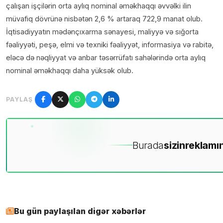
çalışan işçilərin orta aylıq nominal əməkhaqqı əvvəlki ilin
müvafiq dövrünə nisbətən 2,6 % artaraq 722,9 manat olub.
İqtisadiyyatın mədənçıxarma sənayesi, maliyyə və sığorta
fəaliyyəti, peşə, elmi və texniki fəaliyyət, informasiya və rabitə,
eləcə də nəqliyyat və anbar təsərrüfatı sahələrində orta aylıq
nominal əməkhaqqı daha yüksək olub.
PAYLAŞ
Burada
sizin
reklamın
Bu gün paylaşılan digər xəbərlər