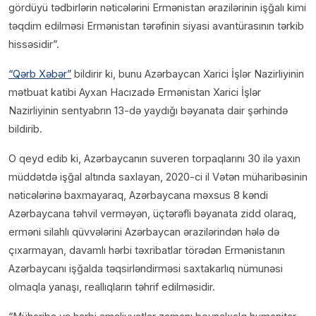
gördüyü tədbirlərin nəticələrini Ermənistan ərazilərinin işğalı kimi
təqdim edilməsi Ermənistan tərəfinin siyasi avantürasının tərkib
hissəsidir”.
“Qərb Xəbər”
bildirir ki, bunu Azərbaycan Xarici İşlər Nazirliyinin
mətbuat katibi Ayxan Hacızadə Ermənistan Xarici İşlər
Nazirliyinin sentyabrın 13-də yaydığı bəyanata dair şərhində
bildirib.
O qeyd edib ki, Azərbaycanın suveren torpaqlarını 30 ilə yaxın
müddətdə işğal altında saxlayan, 2020-ci il Vətən müharibəsinin
nəticələrinə baxmayaraq, Azərbaycana məxsus 8 kəndi
Azərbaycana təhvil verməyən, üçtərəfli bəyanata zidd olaraq,
erməni silahlı qüvvələrini Azərbaycan ərazilərindən hələ də
çıxarmayan, davamlı hərbi təxribatlar törədən Ermənistanın
Azərbaycanı işğalda təqsirləndirməsi saxtakarlıq nümunəsi
olmaqla yanaşı, reallıqların təhrif edilməsidir.