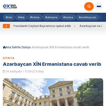
#iran
#abş
#tramp
#ukrayna
#rusiya
#azərbaycan
#h
yna Prezidenti Ceyhun Bayramovu qəbul edib
Azərbaycan və Ukrayna Xİ
Skip
to
content
Ana Səhifə
Dünya
Azərbaycan XİN Ermənistana cavab verib
DÜNYA
Azərbaycan XİN Ermənistana cavab verib
14 sentyabr / 11:20
3 dəq