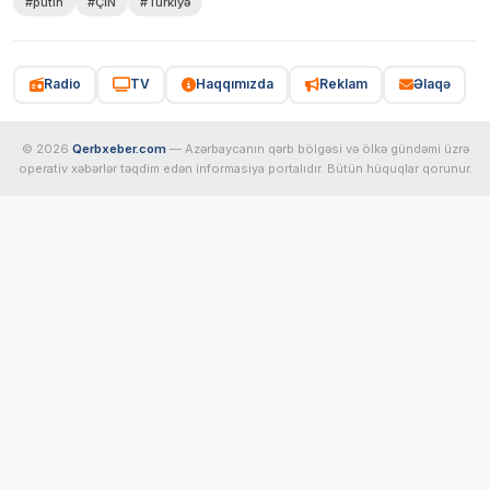
#putin
#ÇİN
#Türkiyə
Radio
TV
Haqqımızda
Reklam
Əlaqə
© 2026
Qerbxeber.com
— Azərbaycanın qərb bölgəsi və ölkə gündəmi üzrə
operativ xəbərlər təqdim edən informasiya portalıdır. Bütün hüquqlar qorunur.