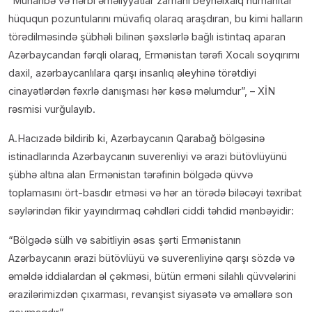
“Müharibə və hərbi əməliyyatlar zamanı beynəlxalq humanitar
hüququn pozuntularını müvafiq olaraq araşdıran, bu kimi halların
törədilməsində şübhəli bilinən şəxslərlə bağlı istintaq aparan
Azərbaycandan fərqli olaraq, Ermənistan tərəfi Xocalı soyqırımı
daxil, azərbaycanlılara qarşı insanlıq əleyhinə törətdiyi
cinayətlərdən fəxrlə danışması hər kəsə məlumdur”, – XİN
rəsmisi vurğulayıb.
A.Hacızadə bildirib ki, Azərbaycanın Qarabağ bölgəsinə
istinadlarında Azərbaycanın suverenliyi və ərazi bütövlüyünü
şübhə altına alan Ermənistan tərəfinin bölgədə qüvvə
toplamasını ört-basdır etməsi və hər an törədə biləcəyi təxribat
səylərindən fikir yayındırmaq cəhdləri ciddi təhdid mənbəyidir:
“Bölgədə sülh və sabitliyin əsas şərti Ermənistanın
Azərbaycanın ərazi bütövlüyü və suverenliyinə qarşı sözdə və
əməldə iddialardan əl çəkməsi, bütün erməni silahlı qüvvələrini
ərazilərimizdən çıxarması, revanşist siyasətə və əməllərə son