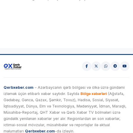
Qerbxeber.com
– Azərbaycanın qərb bölgəsi və ölkə üzrə gündəmi
izləmək üçün etibarlı xəbər saytıdır. Saytda
Bölgə xəbərləri
(Ağstafa,
Gədəbəy, Gəncə, Qazax, Şəmkir, Tovuz), Hadisə, Sosial, Siyasət,
İqtisadiyyat, Dünya, Elm və Texnologiya, Mədəniyyət, İdman, Maraqlı,
Müsahibə-Reportaj, QHT Xəbər və Qərb Xəbər TV bölmələri üzrə
gündəlik yenilənən xəbərlər yer alır. Regionlardan ən son xəbərlər,
ictimai-sosial mövzular, müsahibələr və reportajlar ilə aktual
məlumatları
Qerbxeber.com
-da izləyin.