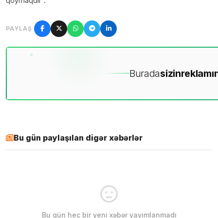
qoymaqdır”.
PAYLAŞ
Burada
sizin
reklamın
Bu gün paylaşılan digər xəbərlər
Bu gün heç bir yeni xəbər yayımlanmadı