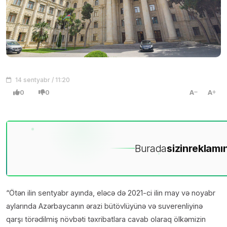
14 sentyabr / 11:20
0
0
A
A
Burada
sizin
reklamın
“Ötən ilin sentyabr ayında, eləcə də 2021-ci ilin may və noyabr
aylarında Azərbaycanın ərazi bütövlüyünə və suverenliyinə
qarşı törədilmiş növbəti təxribatlara cavab olaraq ölkəmizin