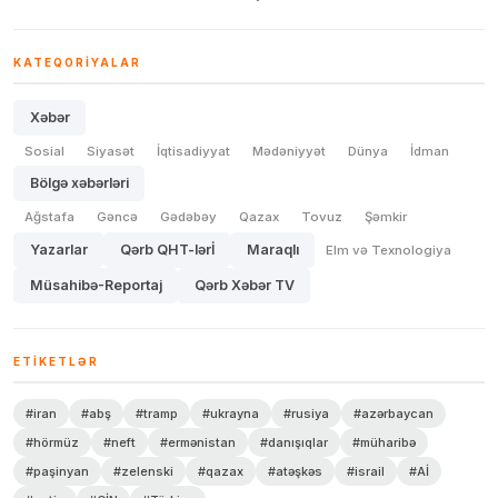
KATEQORIYALAR
Xəbər
Sosial
Siyasət
İqtisadiyyat
Mədəniyyət
Dünya
İdman
Bölgə xəbərləri
Ağstafa
Gəncə
Gədəbəy
Qazax
Tovuz
Şəmkir
Yazarlar
Qərb QHT-lərİ
Maraqlı
Elm və Texnologiya
Müsahibə-Reportaj
Qərb Xəbər TV
ETIKETLƏR
#iran
#abş
#tramp
#ukrayna
#rusiya
#azərbaycan
#hörmüz
#neft
#ermənistan
#danışıqlar
#müharibə
#paşinyan
#zelenski
#qazax
#atəşkəs
#israil
#Aİ