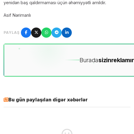
yenidən baş qaldırmaması üçün əhəmiyyətli amildir.
Asif Nərimanlı
PAYLAŞ
Burada
sizin
reklamın
Bu gün paylaşılan digər xəbərlər