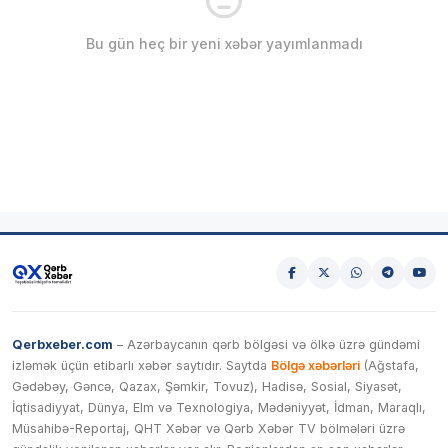
Bu gün heç bir yeni xəbər yayımlanmadı
Qerbxeber.com
– Azərbaycanın qərb bölgəsi və ölkə üzrə gündəmi
izləmək üçün etibarlı xəbər saytıdır. Saytda
Bölgə xəbərləri
(Ağstafa,
Gədəbəy, Gəncə, Qazax, Şəmkir, Tovuz), Hadisə, Sosial, Siyasət,
İqtisadiyyat, Dünya, Elm və Texnologiya, Mədəniyyət, İdman, Maraqlı,
Müsahibə-Reportaj, QHT Xəbər və Qərb Xəbər TV bölmələri üzrə