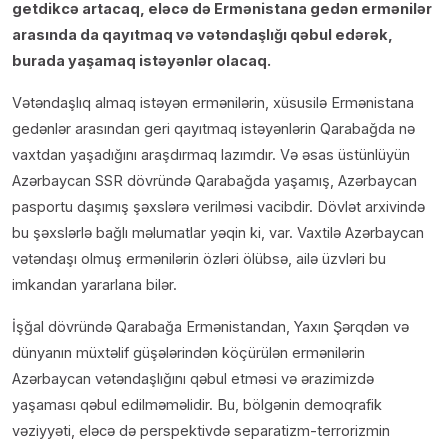
getdikcə artacaq, eləcə də Ermənistana gedən ermənilər
arasında da qayıtmaq və vətəndaşlığı qəbul edərək,
burada yaşamaq istəyənlər olacaq.
Vətəndaşlıq almaq istəyən ermənilərin, xüsusilə Ermənistana
gedənlər arasından geri qayıtmaq istəyənlərin Qarabağda nə
vaxtdan yaşadığını araşdırmaq lazımdır. Və əsas üstünlüyün
Azərbaycan SSR dövründə Qarabağda yaşamış, Azərbaycan
pasportu daşımış şəxslərə verilməsi vacibdir. Dövlət arxivində
bu şəxslərlə bağlı məlumatlar yəqin ki, var. Vaxtilə Azərbaycan
vətəndaşı olmuş ermənilərin özləri ölübsə, ailə üzvləri bu
imkandan yararlana bilər.
İşğal dövründə Qarabağa Ermənistandan, Yaxın Şərqdən və
dünyanın müxtəlif güşələrindən köçürülən ermənilərin
Azərbaycan vətəndaşlığını qəbul etməsi və ərazimizdə
yaşaması qəbul edilməməlidir. Bu, bölgənin demoqrafik
vəziyyəti, eləcə də perspektivdə separatizm-terrorizmin