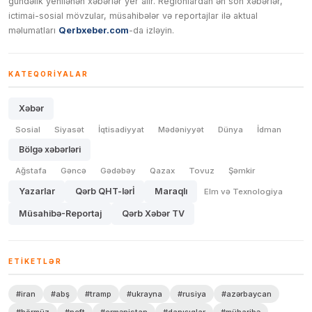
gündəlik yenilənən xəbərlər yer alır. Regionlardan ən son xəbərlər,
ictimai-sosial mövzular, müsahibələr və reportajlar ilə aktual
məlumatları
Qerbxeber.com
-da izləyin.
KATEQORIYALAR
Xəbər
Sosial
Siyasət
İqtisadiyyat
Mədəniyyət
Dünya
İdman
Bölgə xəbərləri
Ağstafa
Gəncə
Gədəbəy
Qazax
Tovuz
Şəmkir
Yazarlar
Qərb QHT-lərİ
Maraqlı
Elm və Texnologiya
Müsahibə-Reportaj
Qərb Xəbər TV
ETIKETLƏR
#iran
#abş
#tramp
#ukrayna
#rusiya
#azərbaycan
#hörmüz
#neft
#ermənistan
#danışıqlar
#müharibə