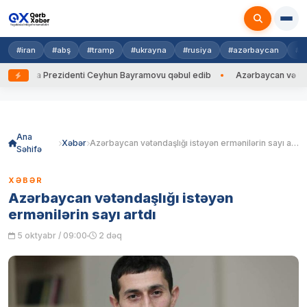
#iran
#abş
#tramp
#ukrayna
#rusiya
#azərbaycan
#h
rayna Prezidenti Ceyhun Bayramovu qəbul edib
Azərbaycan və Ukrayna
Skip
to
content
Ana
Xəbər
Azərbaycan vətəndaşlığı istəyən ermənilərin sayı artdı
Səhifə
XƏBƏR
Azərbaycan vətəndaşlığı istəyən
ermənilərin sayı artdı
5 oktyabr / 09:00
2 dəq