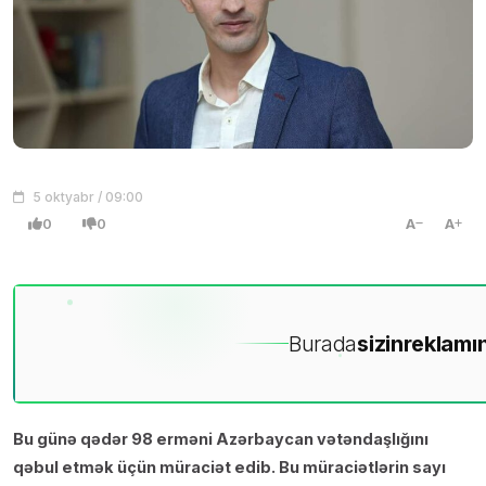
5 oktyabr / 09:00
0
0
A
A
Burada
sizin
reklamın
Bu günə qədər 98 erməni Azərbaycan vətəndaşlığını
qəbul etmək üçün müraciət edib. Bu müraciətlərin sayı