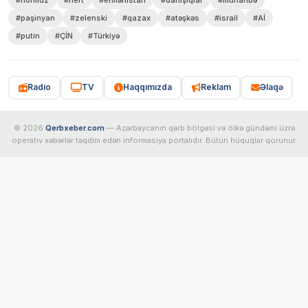
#paşinyan
#zelenski
#qazax
#atəşkəs
#israil
#Aİ
#putin
#ÇİN
#Türkiyə
Radio
TV
Haqqımızda
Reklam
Əlaqə
© 2026
Qerbxeber.com
— Azərbaycanın qərb bölgəsi və ölkə gündəmi üzrə
operativ xəbərlər təqdim edən informasiya portalıdır. Bütün hüquqlar qorunur.