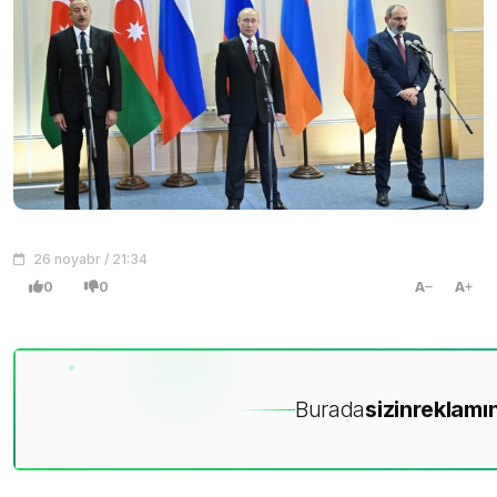
26 noyabr / 21:34
0
0
A
A
Burada
sizin
reklamın