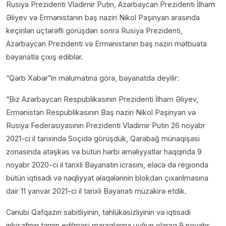
Rusiya Prezidenti Vladimir Putin, Azərbaycan Prezidenti İlham
Əliyev və Ermənistanın baş naziri Nikol Paşinyan arasında
keçirilən üçtərəfli görüşdən sonra Rusiya Prezidenti,
Azərbaycan Prezidenti və Ermənistanın baş naziri mətbuata
bəyanatla çıxış ediblər.
“Qərb Xəbər”in məlumatına görə, bəyanatda deyilir:
“Biz Azərbaycan Respublikasının Prezidenti İlham Əliyev,
Ermənistan Respublikasının Baş naziri Nikol Paşinyan və
Rusiya Federasiyasının Prezidenti Vladimir Putin 26 noyabr
2021-ci il tarixində Soçidə görüşdük, Qarabağ münaqişəsi
zonasında atəşkəs və bütün hərbi əməliyyatlar haqqında 9
noyabr 2020-ci il tarixli Bəyanatın icrasını, eləcə də regionda
bütün iqtisadi və nəqliyyat əlaqələrinin blokdan çıxarılmasına
dair 11 yanvar 2021-ci il tarixli Bəyanatı müzakirə etdik.
Cənubi Qafqazın sabitliyinin, təhlükəsizliyinin və iqtisadi
inkişafının təmin edilməsi maraqlarına uyğun olaraq 9 noyabr