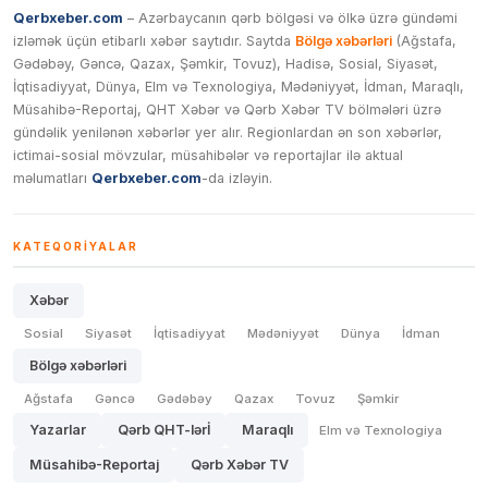
Qerbxeber.com
– Azərbaycanın qərb bölgəsi və ölkə üzrə gündəmi
izləmək üçün etibarlı xəbər saytıdır. Saytda
Bölgə xəbərləri
(Ağstafa,
Gədəbəy, Gəncə, Qazax, Şəmkir, Tovuz), Hadisə, Sosial, Siyasət,
İqtisadiyyat, Dünya, Elm və Texnologiya, Mədəniyyət, İdman, Maraqlı,
Müsahibə-Reportaj, QHT Xəbər və Qərb Xəbər TV bölmələri üzrə
gündəlik yenilənən xəbərlər yer alır. Regionlardan ən son xəbərlər,
ictimai-sosial mövzular, müsahibələr və reportajlar ilə aktual
məlumatları
Qerbxeber.com
-da izləyin.
KATEQORIYALAR
Xəbər
Sosial
Siyasət
İqtisadiyyat
Mədəniyyət
Dünya
İdman
Bölgə xəbərləri
Ağstafa
Gəncə
Gədəbəy
Qazax
Tovuz
Şəmkir
Yazarlar
Qərb QHT-lərİ
Maraqlı
Elm və Texnologiya
Müsahibə-Reportaj
Qərb Xəbər TV