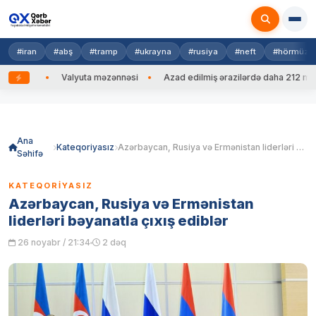
#iran
#abş
#tramp
#ukrayna
#rusiya
#neft
#hörmüz
edib
Valyuta məzənnəsi
Azad edilmiş ərazilərdə daha 212 mina, 7
Skip
to
content
Ana
Kateqoriyasız
Azərbaycan, Rusiya və Ermənistan liderləri bəyanatla çıxış ediblər
Səhifə
KATEQORIYASIZ
Azərbaycan, Rusiya və Ermənistan
liderləri bəyanatla çıxış ediblər
26 noyabr / 21:34
2 dəq