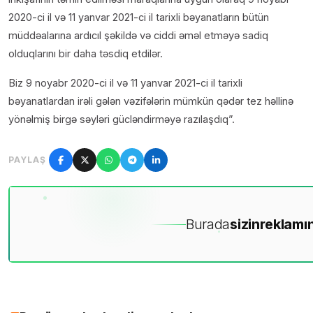
2020-ci il və 11 yanvar 2021-ci il tarixli bəyanatların bütün
müddəalarına ardıcıl şəkildə və ciddi əməl etməyə sadiq
olduqlarını bir daha təsdiq etdilər.
Biz 9 noyabr 2020-ci il və 11 yanvar 2021-ci il tarixli
bəyanatlardan irəli gələn vəzifələrin mümkün qədər tez həllinə
yönəlmiş birgə səyləri gücləndirməyə razılaşdıq”.
PAYLAŞ
Burada
sizin
reklamın