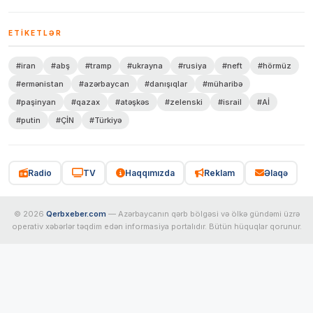
ETIKETLƏR
#iran
#abş
#tramp
#ukrayna
#rusiya
#neft
#hörmüz
#ermənistan
#azərbaycan
#danışıqlar
#müharibə
#paşinyan
#qazax
#atəşkəs
#zelenski
#israil
#Aİ
#putin
#ÇİN
#Türkiyə
Radio
TV
Haqqımızda
Reklam
Əlaqə
© 2026
Qerbxeber.com
— Azərbaycanın qərb bölgəsi və ölkə gündəmi üzrə
operativ xəbərlər təqdim edən informasiya portalıdır. Bütün hüquqlar qorunur.