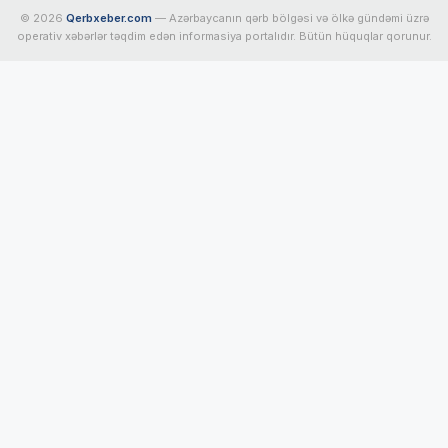
© 2026
Qerbxeber.com
— Azərbaycanın qərb bölgəsi və ölkə gündəmi üzrə
operativ xəbərlər təqdim edən informasiya portalıdır. Bütün hüquqlar qorunur.