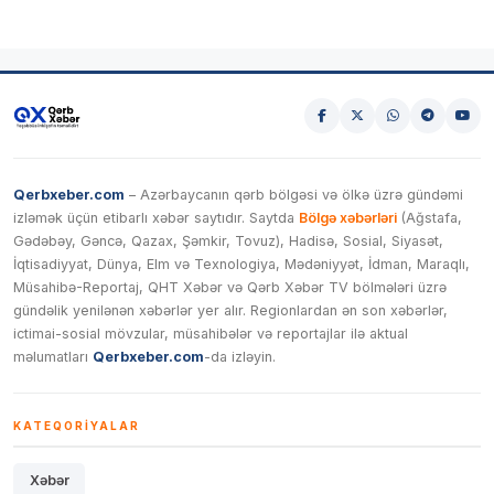
Qerbxeber.com
– Azərbaycanın qərb bölgəsi və ölkə üzrə gündəmi
izləmək üçün etibarlı xəbər saytıdır. Saytda
Bölgə xəbərləri
(Ağstafa,
Gədəbəy, Gəncə, Qazax, Şəmkir, Tovuz), Hadisə, Sosial, Siyasət,
İqtisadiyyat, Dünya, Elm və Texnologiya, Mədəniyyət, İdman, Maraqlı,
Müsahibə-Reportaj, QHT Xəbər və Qərb Xəbər TV bölmələri üzrə
gündəlik yenilənən xəbərlər yer alır. Regionlardan ən son xəbərlər,
ictimai-sosial mövzular, müsahibələr və reportajlar ilə aktual
məlumatları
Qerbxeber.com
-da izləyin.
KATEQORIYALAR
Xəbər