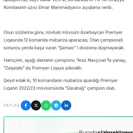
Komitəsinin üzvü Elmar Məmmədyarov açıqlama verib.
Onun sözlərinə görə, növbəti mövsüm Azərbaycan Premyer
Liqasında 12 komanda mübarizə aparacaq. Ötən çempionatı
sonuncu yerdə başa vuran “Şamaxı” I diviziona düşməyəcək.
Həmçinin, aşağı dəstənin çempionu “Araz Naxçıvan”la yanaşı,
“Zaqatala” da Premyer Liqaya yüksəlib.
Qeyd edək ki, 10 komandanın mübarizə apardığı Premyer
Liqanın 2022/23 mövsümündə “Qarabağ” çempion olub.
PAYLAŞ
Burada
sizin
reklamın