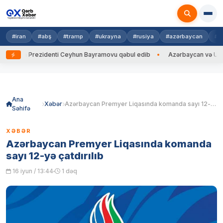
#iran
#abş
#tramp
#ukrayna
#rusiya
#azərbaycan
#h
rayna Prezidenti Ceyhun Bayramovu qəbul edib
Azərbaycan və Ukrayna 
Skip
to
content
Ana
Xəbər
Azərbaycan Premyer Liqasında komanda sayı 12-yə çatdırılıb
Səhifə
XƏBƏR
Azərbaycan Premyer Liqasında komanda
sayı 12-yə çatdırılıb
16 iyun / 13:44
1 dəq