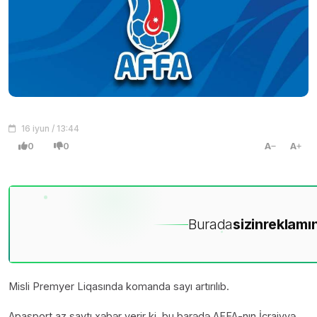
16 iyun / 13:44
0
0
A
A
Burada
sizin
reklamın
Misli Premyer Liqasında komanda sayı artırılıb.
Apasport.az saytı xəbər verir ki, bu barədə AFFA-nın İcraiyyə