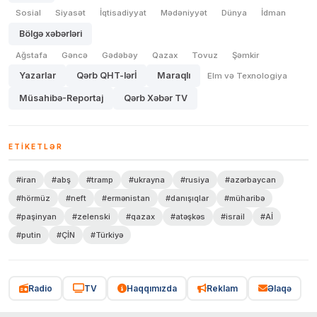
Sosial
Siyasət
İqtisadiyyat
Mədəniyyət
Dünya
İdman
Bölgə xəbərləri
Ağstafa
Gəncə
Gədəbəy
Qazax
Tovuz
Şəmkir
Yazarlar
Qərb QHT-lərİ
Maraqlı
Elm və Texnologiya
Müsahibə-Reportaj
Qərb Xəbər TV
ETIKETLƏR
#iran
#abş
#tramp
#ukrayna
#rusiya
#azərbaycan
#hörmüz
#neft
#ermənistan
#danışıqlar
#müharibə
#paşinyan
#zelenski
#qazax
#atəşkəs
#israil
#Aİ
#putin
#ÇİN
#Türkiyə
Radio
TV
Haqqımızda
Reklam
Əlaqə