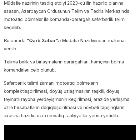
Müdafiə nazirinin təsdiq etdiyi 2023-cü ilin hazırlıq planına
əsasən, Azərbaycan Ordusunun Təlim və Tədris Mərkəzində
motoatıcı bölmələr ilə komanda-qərargah səfərbərlik təlimi
keçirilib.
Bu barədə
“Qərb Xəbər”
ə Müdafiə Nazirliyindən məlumat
verilib.
Təlimə birlik və birləşmələrin qərargahları, həmçinin bölmə
komandirləri cəlb olunub.
Səfərbərlik təlimi zamanı motoatıcı bölmələrin
komplektləşdirilməsi, döyüş uzlaşmasının təşkili, döyüş
təyinatlı rayona yerdəyişmənin keçirilməsi, ərazidə yerləşmə
üzrə hesabatların dəqiqləşdirilməsi və növbəti tapşırıqların
icrasına hazırlıq üzrə müvafiq fəaliyyətlər yerinə yetirilib.