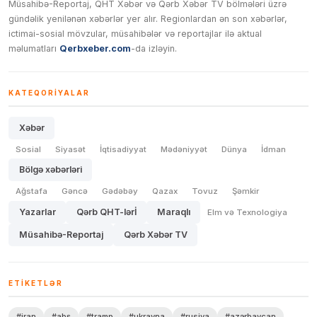
Müsahibə-Reportaj, QHT Xəbər və Qərb Xəbər TV bölmələri üzrə
gündəlik yenilənən xəbərlər yer alır. Regionlardan ən son xəbərlər,
ictimai-sosial mövzular, müsahibələr və reportajlar ilə aktual
məlumatları
Qerbxeber.com
-da izləyin.
KATEQORIYALAR
Xəbər
Sosial
Siyasət
İqtisadiyyat
Mədəniyyət
Dünya
İdman
Bölgə xəbərləri
Ağstafa
Gəncə
Gədəbəy
Qazax
Tovuz
Şəmkir
Yazarlar
Qərb QHT-lərİ
Maraqlı
Elm və Texnologiya
Müsahibə-Reportaj
Qərb Xəbər TV
ETIKETLƏR
#iran
#abş
#tramp
#ukrayna
#rusiya
#azərbaycan