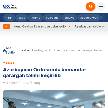
#iran
#abş
#tramp
#ukrayna
#rusiya
#azərbaycan
#h
Prezidenti Ceyhun Bayramovu qəbul edib
Azərbaycan və Ukrayna XİN ba
Skip
to
content
Ana
Xəbər
Azərbaycan Ordusunda komanda-qərargah təlimi keçirilib
Səhifə
XƏBƏR
Azərbaycan Ordusunda komanda-
qərargah təlimi keçirilib
4 noyabr / 10:13
1 dəq