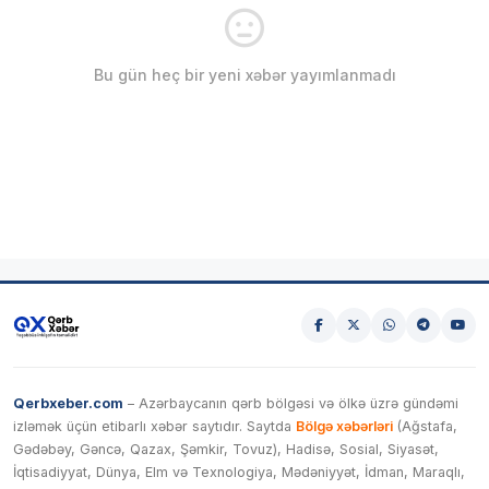
Bu gün heç bir yeni xəbər yayımlanmadı
Qerbxeber.com
– Azərbaycanın qərb bölgəsi və ölkə üzrə gündəmi
izləmək üçün etibarlı xəbər saytıdır. Saytda
Bölgə xəbərləri
(Ağstafa,
Gədəbəy, Gəncə, Qazax, Şəmkir, Tovuz), Hadisə, Sosial, Siyasət,
İqtisadiyyat, Dünya, Elm və Texnologiya, Mədəniyyət, İdman, Maraqlı,