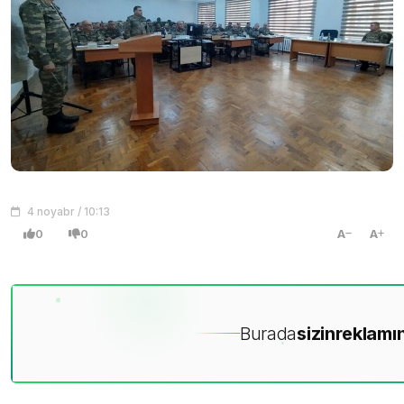
4 noyabr / 10:13
0
0
A
A
Burada
sizin
reklamın