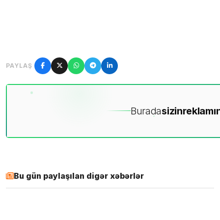
PAYLAŞ
Burada
sizin
reklamın
Bu gün paylaşılan digər xəbərlər