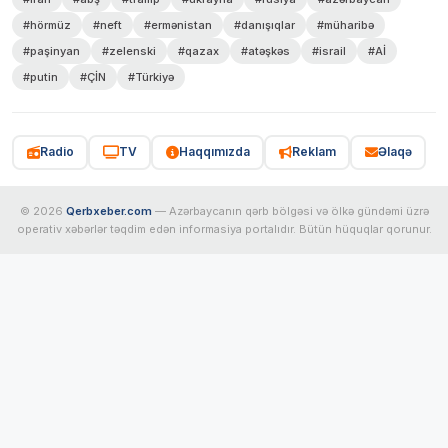
#hörmüz
#neft
#ermənistan
#danışıqlar
#müharibə
#paşinyan
#zelenski
#qazax
#atəşkəs
#israil
#Aİ
#putin
#ÇİN
#Türkiyə
Radio
TV
Haqqımızda
Reklam
Əlaqə
© 2026
Qerbxeber.com
— Azərbaycanın qərb bölgəsi və ölkə gündəmi üzrə
operativ xəbərlər təqdim edən informasiya portalıdır. Bütün hüquqlar qorunur.