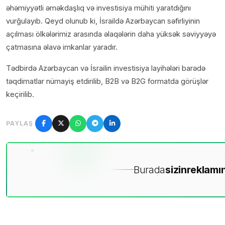
əhəmiyyətli əməkdaşlıq və investisiya mühiti yaratdığını
vurğulayıb. Qeyd olunub ki, İsraildə Azərbaycan səfirliyinin
açılması ölkələrimiz arasında əlaqələrin daha yüksək səviyyəyə
çatmasına əlavə imkanlar yaradır.
Tədbirdə Azərbaycan və İsrailin investisiya layihələri barədə
təqdimatlar nümayiş etdirilib, B2B və B2G formatda görüşlər
keçirilib.
PAYLAŞ
Burada
sizin
reklamın