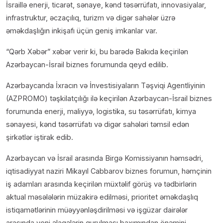
İsraillə enerji, ticarət, sənaye, kənd təsərrüfatı, innovasiyalar,
infrastruktur, əczaçılıq, turizm və digər sahələr üzrə
əməkdaşlığın inkişafı üçün geniş imkanlar var.
“Qərb Xəbər” xəbər verir ki, bu barədə Bakıda keçirilən
Azərbaycan-İsrail biznes forumunda qeyd edilib.
Azərbaycanda İxracın və İnvestisiyaların Təşviqi Agentliyinin
(AZPROMO) təşkilatçılığı ilə keçirilən Azərbaycan-İsrail biznes
forumunda enerji, maliyyə, logistika, su təsərrüfatı, kimya
sənayesi, kənd təsərrüfatı və digər sahələri təmsil edən
şirkətlər iştirak edib.
Azərbaycan və İsrail arasında Birgə Komissiyanın həmsədri,
iqtisadiyyat naziri Mikayıl Cabbarov biznes forumun, həmçinin
iş adamları arasında keçirilən müxtəlif görüş və tədbirlərin
aktual məsələlərin müzakirə edilməsi, prioritet əməkdaşlıq
istiqamətlərinin müəyyənləşdirilməsi və işgüzar dairələr
arasında yeni əlaqələrin qurulması baxımından önəmini