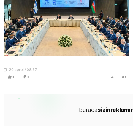
20 aprel / 08:37
0
0
A
A
Burada
sizin
reklamın