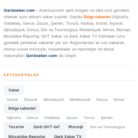
Qerbxeber.com
– Azərbaycanın qərb bölgəsi və ölkə üzrə gündəmi
izləmək üçün etibarlı xəbər saytıdır. Saytda
Bölgə xəbərləri
(Ağstafa,
Gədəbəy, Gəncə, Qazax, Şəmkir, Tovuz), Hadisə, Sosial, Siyasət,
İqtisadiyyat, Dünya, Elm və Texnologiya, Mədəniyyət, İdman, Maraqlı,
Müsahibə-Reportaj, QHT Xəbər və Qərb Xəbər TV bölmələri üzrə
gündəlik yenilənən xəbərlər yer alır. Regionlardan ən son xəbərlər,
ictimai-sosial mövzular, müsahibələr və reportajlar ilə aktual
məlumatları
Qerbxeber.com
-da izləyin.
KATEQORIYALAR
Xəbər
Sosial
Siyasət
İqtisadiyyat
Mədəniyyət
Dünya
İdman
Bölgə xəbərləri
Ağstafa
Gəncə
Gədəbəy
Qazax
Tovuz
Şəmkir
Yazarlar
Qərb QHT-lərİ
Maraqlı
Elm və Texnologiya
Müsahibə-Reportaj
Qərb Xəbər TV