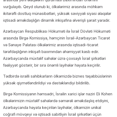
vurğulayıb. Qeyd olunub ki, ölkələrimiz arasında möhkəm
ikitərəfli dostluq münasibətləri, yüksək səviyyəli siyasi əlaqələr
iqtisadi əməkdaşlığın dinamik inkişafına əlverişli şərait yaradır.
Azərbaycan Respublikası Hökuməti ilə İsrail Dövləti Hökuməti
arasında Birgə Komissiya, həmçinin İsrail-Azərbaycan Ticarət
və Sənaye Palatası ölkələrimiz arasında iqtisadi-ticarət
tərəfdaşlığının inkişafı baxımından əhəmiyyət kəsb edir.
Azərbaycanda müxtəlif sahələr üzrə çoxsaylı İsrail şirkətləri
fəaliyyət göstərir, bir sıra önəmli layihələr həyata keçirilir.
Tədbirdə israilli sahibkarların ölkəmizdə biznes təşəbbüslərinin
yüksək qiymətləndirildiyi və dəstəkləndiyi bildirilib.
Birgə Komissiyanın həmsədri, İsrailin xarici işlər naziri Eli Kohen
ölkələrimizin müxtəlif sahələrdə səmərəli əməkdaşlıq etdiyini,
Azərbaycanda həyata keçirilən layihələr, ölkəmizin unikal
coğrafi mövqeyi və iqtisadi sabitliyin İsrail şirkətləri üçün