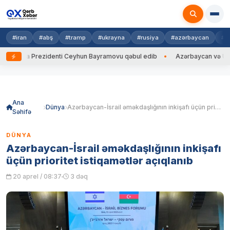
#iran
#abş
#tramp
#ukrayna
#rusiya
#azərbaycan
#h
ayna Prezidenti Ceyhun Bayramovu qəbul edib
Azərbaycan və Ukrayna X
Skip
to
content
Ana
Dünya
Azərbaycan-İsrail əməkdaşlığının inkişafı üçün prioritet istiqamətlər açıqlanıb
Səhifə
DÜNYA
Azərbaycan-İsrail əməkdaşlığının inkişafı
üçün prioritet istiqamətlər açıqlanıb
20 aprel / 08:37
3 dəq