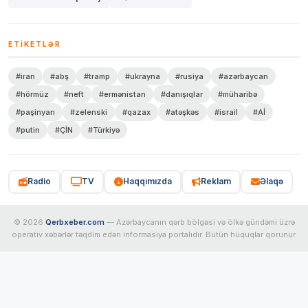
ETIKETLƏR
#iran
#abş
#tramp
#ukrayna
#rusiya
#azərbaycan
#hörmüz
#neft
#ermənistan
#danışıqlar
#müharibə
#paşinyan
#zelenski
#qazax
#atəşkəs
#israil
#Aİ
#putin
#ÇİN
#Türkiyə
Radio
TV
Haqqımızda
Reklam
Əlaqə
© 2026
Qerbxeber.com
— Azərbaycanın qərb bölgəsi və ölkə gündəmi üzrə
operativ xəbərlər təqdim edən informasiya portalıdır. Bütün hüquqlar qorunur.