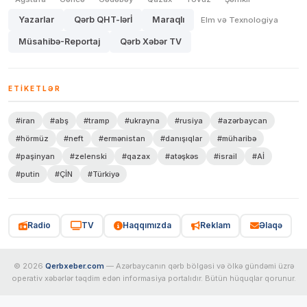
Yazarlar
Qərb QHT-lərİ
Maraqlı
Elm və Texnologiya
Müsahibə-Reportaj
Qərb Xəbər TV
ETIKETLƏR
#iran
#abş
#tramp
#ukrayna
#rusiya
#azərbaycan
#hörmüz
#neft
#ermənistan
#danışıqlar
#müharibə
#paşinyan
#zelenski
#qazax
#atəşkəs
#israil
#Aİ
#putin
#ÇİN
#Türkiyə
Radio
TV
Haqqımızda
Reklam
Əlaqə
© 2026
Qerbxeber.com
— Azərbaycanın qərb bölgəsi və ölkə gündəmi üzrə
operativ xəbərlər təqdim edən informasiya portalıdır. Bütün hüquqlar qorunur.