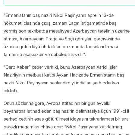
“Ermənistanın baş naziri Nikol Paşinyanın aprelin 13-də
hökumət iclasında çıxışı zamanı Laçın istiqamətində baş
vermiş son təxribatda məsuliyyəti Azərbaycan tərəfinin üzərinə
atması, Azərbaycanı Praqa və Soçi görüşləri çərçivəsində
üzərinə götürdüyü öhdəlikləri pozmaqda təqsirləndirməsi
tamamilə əsassızdır və qəbuledilməzdir”.
“Qərb Xəbər” xəbər verir ki, bunu Azərbaycan Xarici İşlər
Nazirliyinin mətbuat katibi Ayxan Hacızadə Ermənistanın baş
naziri Nikol Paşinyanın səsləndirdiyi iddiaları şərh edərkən
bildirib.
Onun sözlərinə görə, Avropa İttifaqının bir gün əvvəlki
bəyanatına istinad edən baş nazirin delimitasiya üçün 1991-ci il
sərhəd xəttinin əsas götürülməsi ideyasını təkrarlaması bir sıra
qərəzli məqamları ehtiva edir: “Nikol Paşinyana xatırlatmaq
istərdik ki, Ermənistan tərəfindən Azərbaycana qarşı başladılan