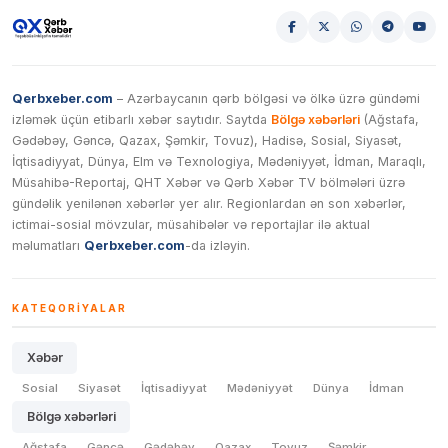
Qerbxeber.com
– Azərbaycanın qərb bölgəsi və ölkə üzrə gündəmi
izləmək üçün etibarlı xəbər saytıdır. Saytda
Bölgə xəbərləri
(Ağstafa,
Gədəbəy, Gəncə, Qazax, Şəmkir, Tovuz), Hadisə, Sosial, Siyasət,
İqtisadiyyat, Dünya, Elm və Texnologiya, Mədəniyyət, İdman, Maraqlı,
Müsahibə-Reportaj, QHT Xəbər və Qərb Xəbər TV bölmələri üzrə
gündəlik yenilənən xəbərlər yer alır. Regionlardan ən son xəbərlər,
ictimai-sosial mövzular, müsahibələr və reportajlar ilə aktual
məlumatları
Qerbxeber.com
-da izləyin.
KATEQORIYALAR
Xəbər
Sosial
Siyasət
İqtisadiyyat
Mədəniyyət
Dünya
İdman
Bölgə xəbərləri
Ağstafa
Gəncə
Gədəbəy
Qazax
Tovuz
Şəmkir