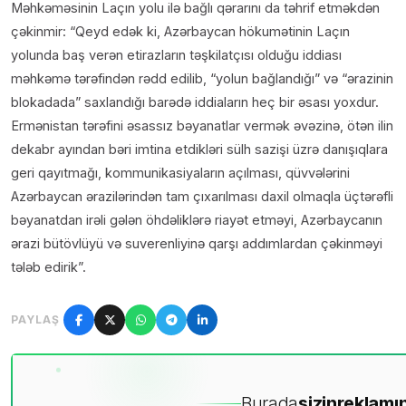
Məhkəməsinin Laçın yolu ilə bağlı qərarını da təhrif etməkdən
çəkinmir: “Qeyd edək ki, Azərbaycan hökumətinin Laçın
yolunda baş verən etirazların təşkilatçısı olduğu iddiası
məhkəmə tərəfindən rədd edilib, “yolun bağlandığı” və “ərazinin
blokadada” saxlandığı barədə iddiaların heç bir əsası yoxdur.
Ermənistan tərəfini əsassız bəyanatlar vermək əvəzinə, ötən ilin
dekabr ayından bəri imtina etdikləri sülh sazişi üzrə danışıqlara
geri qayıtmağı, kommunikasiyaların açılması, qüvvələrini
Azərbaycan ərazilərindən tam çıxarılması daxil olmaqla üçtərəfli
bəyanatdan irəli gələn öhdəliklərə riayət etməyi, Azərbaycanın
ərazi bütövlüyü və suverenliyinə qarşı addımlardan çəkinməyi
tələb edirik”.
PAYLAŞ
Burada
sizin
reklamın