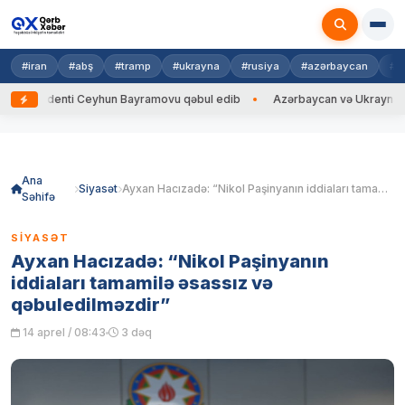
#iran
#abş
#tramp
#ukrayna
#rusiya
#azərbaycan
#h
zidenti Ceyhun Bayramovu qəbul edib
Azərbaycan və Ukrayna XİN başçıl
Skip
to
content
Ana
Siyasət
Ayxan Hacızadə: “Nikol Paşinyanın iddiaları tamamilə əsassız və qəbuledilməzdir”
Səhifə
SIYASƏT
Ayxan Hacızadə: “Nikol Paşinyanın
iddiaları tamamilə əsassız və
qəbuledilməzdir”
14 aprel / 08:43
3 dəq