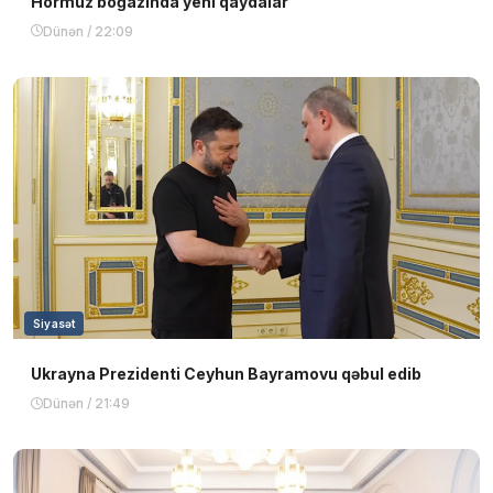
Hörmüz boğazında yeni qaydalar
Dünən / 22:09
Siyasət
Ukrayna Prezidenti Ceyhun Bayramovu qəbul edib
Dünən / 21:49