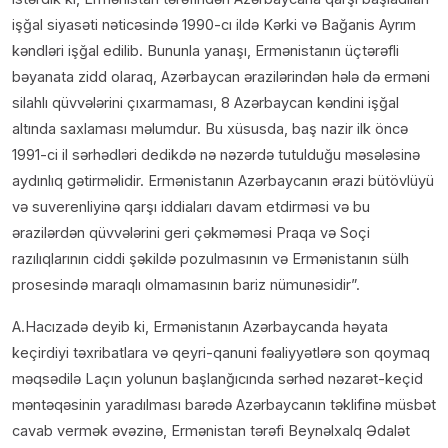
işğal siyasəti nəticəsində 1990-cı ildə Kərki və Bağanis Ayrım
kəndləri işğal edilib. Bununla yanaşı, Ermənistanın üçtərəfli
bəyanata zidd olaraq, Azərbaycan ərazilərindən hələ də erməni
silahlı qüvvələrini çıxarmaması, 8 Azərbaycan kəndini işğal
altında saxlaması məlumdur. Bu xüsusda, baş nazir ilk öncə
1991-ci il sərhədləri dedikdə nə nəzərdə tutulduğu məsələsinə
aydınlıq gətirməlidir. Ermənistanın Azərbaycanın ərazi bütövlüyü
və suverenliyinə qarşı iddiaları davam etdirməsi və bu
ərazilərdən qüvvələrini geri çəkməməsi Praqa və Soçi
razılıqlarının ciddi şəkildə pozulmasının və Ermənistanın sülh
prosesində maraqlı olmamasının bariz nümunəsidir”.
A.Hacızadə deyib ki, Ermənistanın Azərbaycanda həyata
keçirdiyi təxribatlara və qeyri-qanuni fəaliyyətlərə son qoymaq
məqsədilə Laçın yolunun başlanğıcında sərhəd nəzarət-keçid
məntəqəsinin yaradılması barədə Azərbaycanın təklifinə müsbət
cavab vermək əvəzinə, Ermənistan tərəfi Beynəlxalq Ədalət