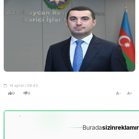
14 aprel / 08:43
0
0
A
A
Burada
sizin
reklamın