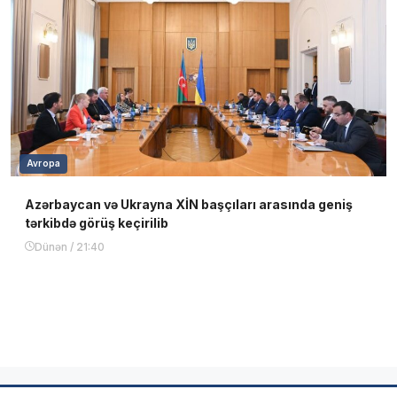
Avropa
Azərbaycan və Ukrayna XİN başçıları arasında geniş
tərkibdə görüş keçirilib
Dünən / 21:40