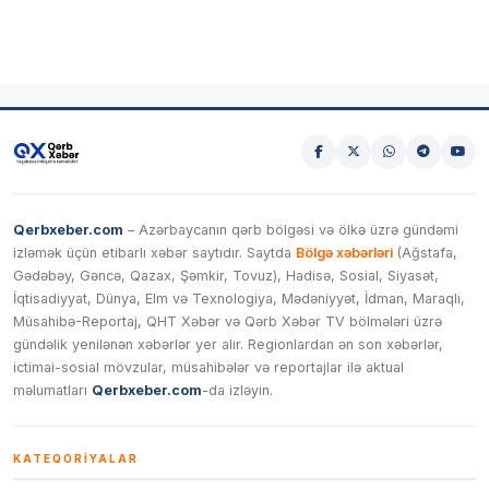
Qerbxeber.com
– Azərbaycanın qərb bölgəsi və ölkə üzrə gündəmi
izləmək üçün etibarlı xəbər saytıdır. Saytda
Bölgə xəbərləri
(Ağstafa,
Gədəbəy, Gəncə, Qazax, Şəmkir, Tovuz), Hadisə, Sosial, Siyasət,
İqtisadiyyat, Dünya, Elm və Texnologiya, Mədəniyyət, İdman, Maraqlı,
Müsahibə-Reportaj, QHT Xəbər və Qərb Xəbər TV bölmələri üzrə
gündəlik yenilənən xəbərlər yer alır. Regionlardan ən son xəbərlər,
ictimai-sosial mövzular, müsahibələr və reportajlar ilə aktual
məlumatları
Qerbxeber.com
-da izləyin.
KATEQORIYALAR