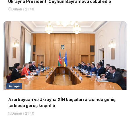
Ukrayna Prezidenti Ceyhun Bayramovu qəbul edib
Dünən / 21:49
Avropa
Azərbaycan və Ukrayna XİN başçıları arasında geniş
tərkibdə görüş keçirilib
Dünən / 21:40