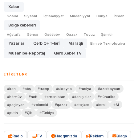
Xəbər
Sosial
Siyasət
İqtisadiyyat
Mədəniyyət
Dünya
İdman
Bölgə xəbərləri
Ağstafa
Gəncə
Gədəbəy
Qazax
Tovuz
Şəmkir
Yazarlar
Qərb QHT-lərİ
Maraqlı
Elm və Texnologiya
Müsahibə-Reportaj
Qərb Xəbər TV
ETIKETLƏR
#iran
#abş
#tramp
#ukrayna
#rusiya
#azərbaycan
#hörmüz
#neft
#ermənistan
#danışıqlar
#müharibə
#paşinyan
#zelenski
#qazax
#atəşkəs
#israil
#Aİ
#putin
#ÇİN
#Türkiyə
Radio
TV
Haqqımızda
Reklam
Əlaqə