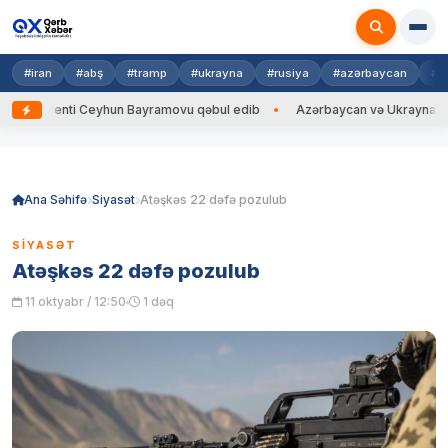
#iran
#abş
#tramp
#ukrayna
#rusiya
#azərbaycan
#h
denti Ceyhun Bayramovu qəbul edib
Azərbaycan və Ukrayna XİN başçılar
Skip
to
content
Ana Səhifə
Siyasət
Atəşkəs 22 dəfə pozulub
SIYASƏT
Atəşkəs 22 dəfə pozulub
11 oktyabr / 12:50
1 dəq