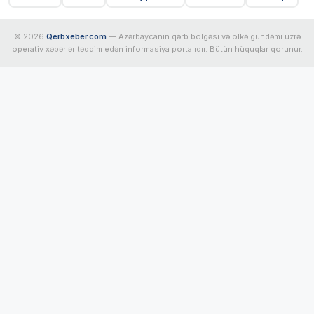
© 2026
Qerbxeber.com
— Azərbaycanın qərb bölgəsi və ölkə gündəmi üzrə
operativ xəbərlər təqdim edən informasiya portalıdır. Bütün hüquqlar qorunur.