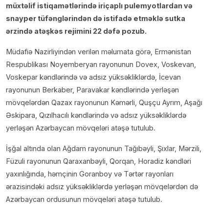
müxtəlif istiqamətlərində iriçaplı pulemyotlardan və
snayper tüfənglərindən də istifadə etməklə sutka
ərzində atəşkəs rejimini 22 dəfə pozub.
Müdafiə Nazirliyindən verilən məlumata görə, Ermənistan
Respublikası Noyemberyan rayonunun Dovex, Voskevan,
Voskepar kəndlərində və adsız yüksəkliklərdə, İcevan
rayonunun Berkaber, Paravakar kəndlərində yerləşən
mövqelərdən Qazax rayonunun Kəmərli, Quşçu Ayrım, Aşağı
Əskipara, Qızılhacılı kəndlərində və adsız yüksəkliklərdə
yerləşən Azərbaycan mövqeləri atəşə tutulub.
İşğal altında olan Ağdam rayonunun Tağıbəyli, Şıxlar, Mərzili,
Füzuli rayonunun Qaraxanbəyli, Qorqan, Horadiz kəndləri
yaxınlığında, həmçinin Goranboy və Tərtər rayonları
ərazisindəki adsız yüksəkliklərdə yerləşən mövqelərdən də
Azərbaycan ordusunun mövqeləri atəşə tutulub.