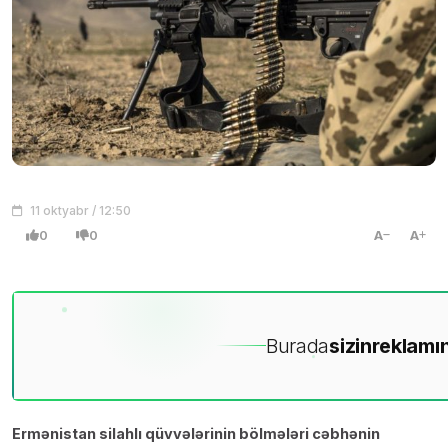
11 oktyabr / 12:50
0
0
A
A
Burada
sizin
reklamın
Ermənistan silahlı qüvvələrinin bölmələri cəbhənin