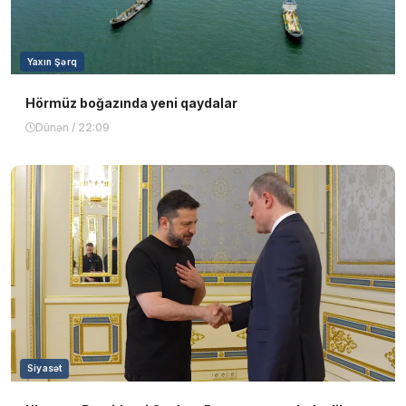
Yaxın Şərq
Hörmüz boğazında yeni qaydalar
Dünən / 22:09
Siyasət