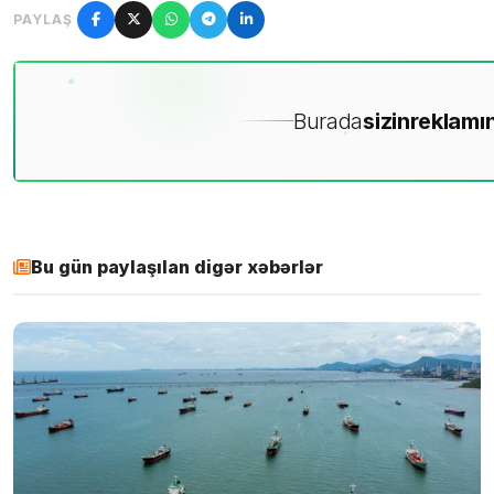
PAYLAŞ
Burada
sizin
reklamın
Bu gün paylaşılan digər xəbərlər