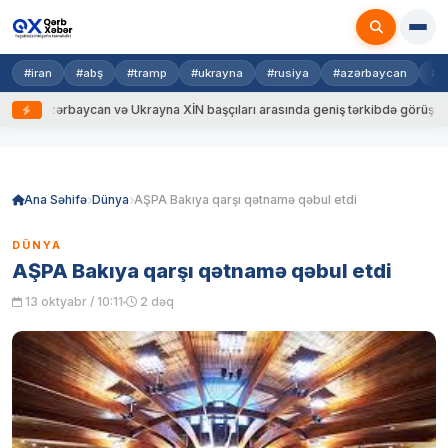
#iran
#abş
#tramp
#ukrayna
#rusiya
#azərbaycan
#h
zərbaycan və Ukrayna XİN başçıları arasında geniş tərkibdə görüş keçirilib
Skip
to
content
Ana Səhifə
Dünya
AŞPA Bakıya qarşı qətnamə qəbul etdi
DÜNYA
AŞPA Bakıya qarşı qətnamə qəbul etdi
13 oktyabr / 10:11
2 dəq