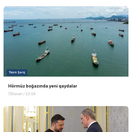
Yaxın Şərq
Hörmüz boğazında yeni qaydalar
Dünən / 22:09