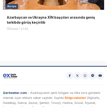
Avropa
Azərbaycan və Ukrayna XİN başçıları arasında geniş
tərkibdə görüş keçirilib
Dünən / 21:40
Qerbxeber.com
– Azərbaycanın qərb bölgəsi və ölkə üzrə gündəmi
izləmək üçün etibarlı xəbər saytıdır. Saytda
Bölgə xəbərləri
(Ağstafa,
Gədəbəy, Gəncə, Qazax, Şəmkir, Tovuz), Hadisə, Sosial, Siyasət,