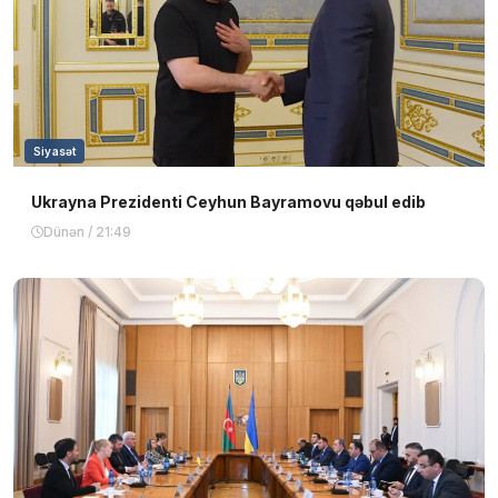
Siyasət
Ukrayna Prezidenti Ceyhun Bayramovu qəbul edib
Dünən / 21:49