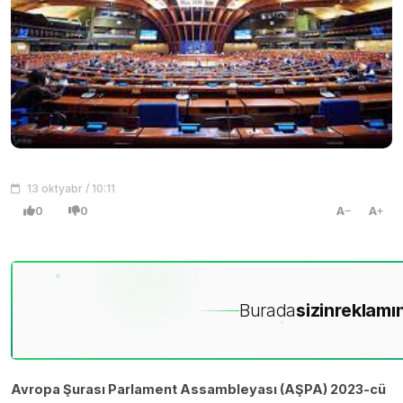
13 oktyabr / 10:11
0
0
A
A
Burada
sizin
reklamın
Avropa Şurası Parlament Assambleyası (AŞPA) 2023-cü