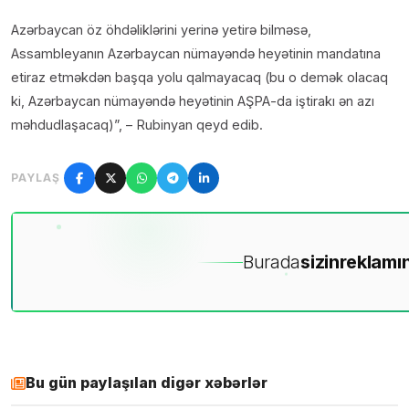
Azərbaycan öz öhdəliklərini yerinə yetirə bilməsə,
Assambleyanın Azərbaycan nümayəndə heyətinin mandatına
etiraz etməkdən başqa yolu qalmayacaq (bu o demək olacaq
ki, Azərbaycan nümayəndə heyətinin AŞPA-da iştirakı ən azı
məhdudlaşacaq)”, – Rubinyan qeyd edib.
PAYLAŞ
Burada
sizin
reklamın
Bu gün paylaşılan digər xəbərlər