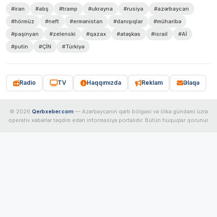
#iran
#abş
#tramp
#ukrayna
#rusiya
#azərbaycan
#hörmüz
#neft
#ermənistan
#danışıqlar
#müharibə
#paşinyan
#zelenski
#qazax
#atəşkəs
#israil
#Aİ
#putin
#ÇİN
#Türkiyə
Radio
TV
Haqqımızda
Reklam
Əlaqə
© 2026
Qerbxeber.com
— Azərbaycanın qərb bölgəsi və ölkə gündəmi üzrə
operativ xəbərlər təqdim edən informasiya portalıdır. Bütün hüquqlar qorunur.