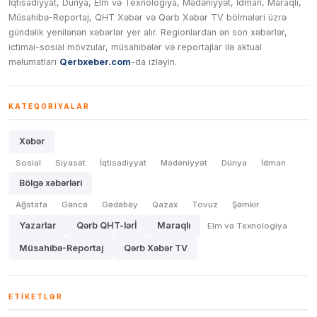
İqtisadiyyat, Dünya, Elm və Texnologiya, Mədəniyyət, İdman, Maraqlı,
Müsahibə-Reportaj, QHT Xəbər və Qərb Xəbər TV bölmələri üzrə
gündəlik yenilənən xəbərlər yer alır. Regionlardan ən son xəbərlər,
ictimai-sosial mövzular, müsahibələr və reportajlar ilə aktual
məlumatları
Qerbxeber.com
-da izləyin.
KATEQORIYALAR
Xəbər
Sosial
Siyasət
İqtisadiyyat
Mədəniyyət
Dünya
İdman
Bölgə xəbərləri
Ağstafa
Gəncə
Gədəbəy
Qazax
Tovuz
Şəmkir
Yazarlar
Qərb QHT-lərİ
Maraqlı
Elm və Texnologiya
Müsahibə-Reportaj
Qərb Xəbər TV
ETIKETLƏR