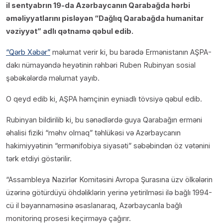
il sentyabrın 19-da Azərbaycanın Qarabağda hərbi
əməliyyatlarını pisləyən “Dağlıq Qarabağda humanitar
vəziyyət” adlı qətnamə qəbul edib.
“Qərb Xəbər”
məlumat verir ki, bu barədə Ermənistanın AŞPA-
dakı nümayəndə heyətinin rəhbəri Ruben Rubinyan sosial
şəbəkələrdə məlumat yayıb.
O qeyd edib ki, AŞPA həmçinin eyniadlı tövsiyə qəbul edib.
Rubinyan bildirilib ki, bu sənədlərdə guya Qarabağın erməni
əhalisi fiziki “məhv olmaq” təhlükəsi və Azərbaycanın
hakimiyyətinin “ermənifobiya siyasəti” səbəbindən öz vətənini
tərk etdiyi göstərilir.
“Assambleya Nazirlər Komitəsini Avropa Şurasına üzv ölkələrin
üzərinə götürdüyü öhdəliklərin yerinə yetirilməsi ilə bağlı 1994-
cü il bəyannaməsinə əsaslanaraq, Azərbaycanla bağlı
monitorinq prosesi keçirməyə çağırır.