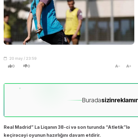
20 may / 23:59
0
0
A
A
Burada
sizin
reklamın
Real Madrid” La Liqanın 38-ci və son turunda “Atletik”lə
keçirəcəyi oyunun hazırlığını davam etdirir.