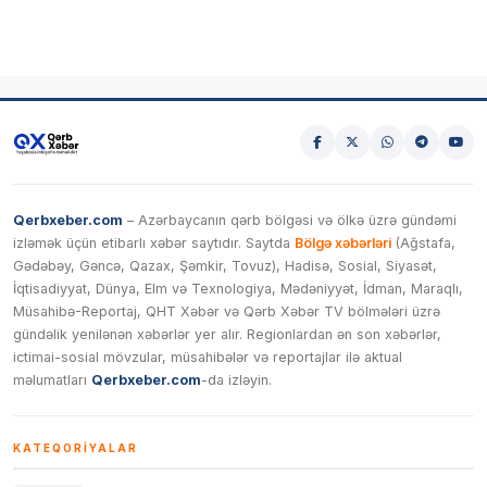
Qerbxeber.com
– Azərbaycanın qərb bölgəsi və ölkə üzrə gündəmi
izləmək üçün etibarlı xəbər saytıdır. Saytda
Bölgə xəbərləri
(Ağstafa,
Gədəbəy, Gəncə, Qazax, Şəmkir, Tovuz), Hadisə, Sosial, Siyasət,
İqtisadiyyat, Dünya, Elm və Texnologiya, Mədəniyyət, İdman, Maraqlı,
Müsahibə-Reportaj, QHT Xəbər və Qərb Xəbər TV bölmələri üzrə
gündəlik yenilənən xəbərlər yer alır. Regionlardan ən son xəbərlər,
ictimai-sosial mövzular, müsahibələr və reportajlar ilə aktual
məlumatları
Qerbxeber.com
-da izləyin.
KATEQORIYALAR