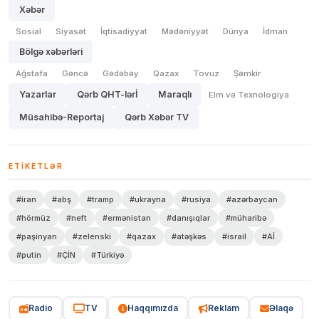
Xəbər
Sosial
Siyasət
İqtisadiyyat
Mədəniyyət
Dünya
İdman
Bölgə xəbərləri
Ağstafa
Gəncə
Gədəbəy
Qazax
Tovuz
Şəmkir
Yazarlar
Qərb QHT-lərİ
Maraqlı
Elm və Texnologiya
Müsahibə-Reportaj
Qərb Xəbər TV
ETIKETLƏR
#iran
#abş
#tramp
#ukrayna
#rusiya
#azərbaycan
#hörmüz
#neft
#ermənistan
#danışıqlar
#müharibə
#paşinyan
#zelenski
#qazax
#atəşkəs
#israil
#Aİ
#putin
#ÇİN
#Türkiyə
Radio
TV
Haqqımızda
Reklam
Əlaqə