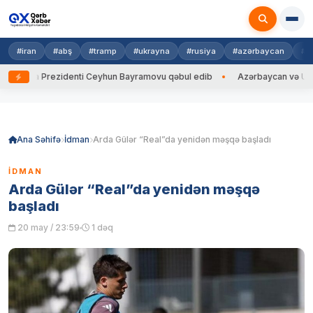
#iran
#abş
#tramp
#ukrayna
#rusiya
#azərbaycan
#h
rayna Prezidenti Ceyhun Bayramovu qəbul edib
Azərbaycan və Ukrayna 
Skip
to
content
Ana Səhifə
İdman
Arda Gülər “Real”da yenidən məşqə başladı
İDMAN
Arda Gülər “Real”da yenidən məşqə
başladı
20 may / 23:59
1 dəq