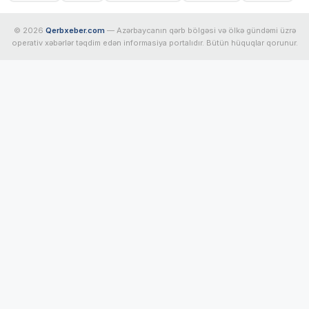
© 2026
Qerbxeber.com
— Azərbaycanın qərb bölgəsi və ölkə gündəmi üzrə
operativ xəbərlər təqdim edən informasiya portalıdır. Bütün hüquqlar qorunur.