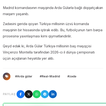
Madrid komandasının məşqində Arda Gülərlə bağlı diqqətçəkən
məqam yaşanıb.
Zədəsini geridə qoyan Türkiyə millisinin üzvü komanda
məşqinin bir hissəsində iştirak edib. Bu, futbolçunun tam bərpa
prosesinə yaxınlaşması kimi qiymətləndirilir.
Qeyd edək ki, Arda Gülər Türkiyə millisinin baş məşqçisi
Vinçenzo Montella tərəfindən 2026-cı il dünya çempionatı
üçün açıqlanan heyətdə yer alıb.
#Arda gülər
#Real-Madrid
#zədə
PAYLAŞ