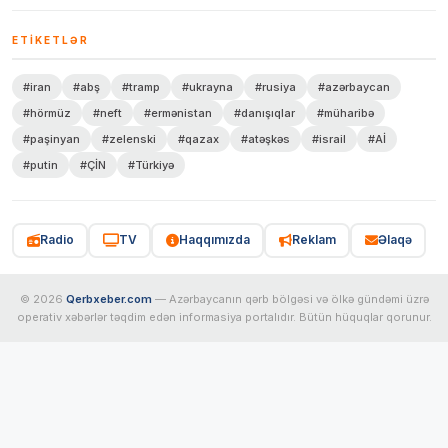
ETIKETLƏR
#iran
#abş
#tramp
#ukrayna
#rusiya
#azərbaycan
#hörmüz
#neft
#ermənistan
#danışıqlar
#müharibə
#paşinyan
#zelenski
#qazax
#atəşkəs
#israil
#Aİ
#putin
#ÇİN
#Türkiyə
Radio
TV
Haqqımızda
Reklam
Əlaqə
© 2026
Qerbxeber.com
— Azərbaycanın qərb bölgəsi və ölkə gündəmi üzrə
operativ xəbərlər təqdim edən informasiya portalıdır. Bütün hüquqlar qorunur.