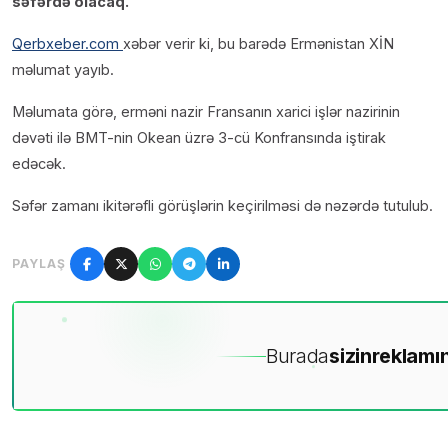
səfərdə olacaq.
Qerbxeber.com
xəbər verir ki, bu barədə Ermənistan XİN
məlumat yayıb.
Məlumata görə, erməni nazir Fransanın xarici işlər nazirinin
dəvəti ilə BMT-nin Okean üzrə 3-cü Konfransında iştirak
edəcək.
Səfər zamanı ikitərəfli görüşlərin keçirilməsi də nəzərdə tutulub.
PAYLAŞ
Burada
sizin
reklamın