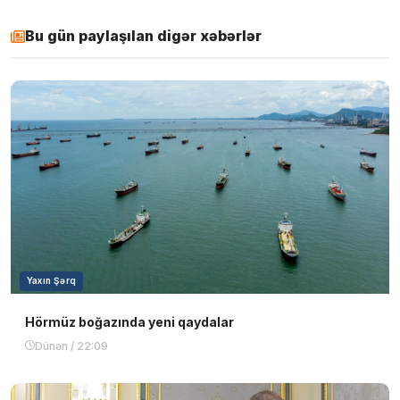
Bu gün paylaşılan digər xəbərlər
Yaxın Şərq
Hörmüz boğazında yeni qaydalar
Dünən / 22:09