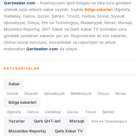
Qerbxeber.com
– Azərbaycanın qərb bölgəsi və ölkə üzrə gündəmi
izləmək üçün etibarlı xəbər saytıdır. Saytda
Bölgə xəbərləri
(Ağstafa,
Gədəbəy, Gəncə, Qazax, Şəmkir, Tovuz), Hadisə, Sosial, Siyasət,
İqtisadiyyat, Dünya, Elm və Texnologiya, Mədəniyyət, İdman, Maraqlı,
Müsahibə-Reportaj, QHT Xəbər və Qərb Xəbər TV bölmələri üzrə
gündəlik yenilənən xəbərlər yer alır. Regionlardan ən son xəbərlər,
ictimai-sosial mövzular, müsahibələr və reportajlar ilə aktual
məlumatları
Qerbxeber.com
-da izləyin.
KATEQORIYALAR
Xəbər
Sosial
Siyasət
İqtisadiyyat
Mədəniyyət
Dünya
İdman
Bölgə xəbərləri
Ağstafa
Gəncə
Gədəbəy
Qazax
Tovuz
Şəmkir
Yazarlar
Qərb QHT-lərİ
Maraqlı
Elm və Texnologiya
Müsahibə-Reportaj
Qərb Xəbər TV