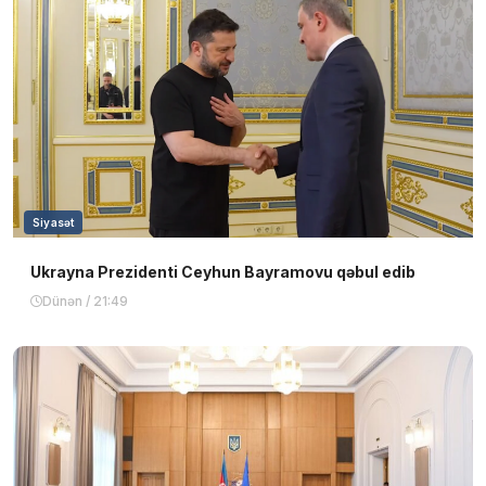
Siyasət
Ukrayna Prezidenti Ceyhun Bayramovu qəbul edib
Dünən / 21:49