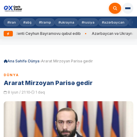
#iran
#abş
#tramp
#ukrayna
#rusiya
#azərbaycan
#h
identi Ceyhun Bayramovu qəbul edib
Azərbaycan və Ukrayna XİN başçıla
Skip
to
content
Ana Səhifə
Dünya
Ararat Mirzoyan Parisə gedir
DÜNYA
Ararat Mirzoyan Parisə gedir
8 iyun / 21:10
1 dəq