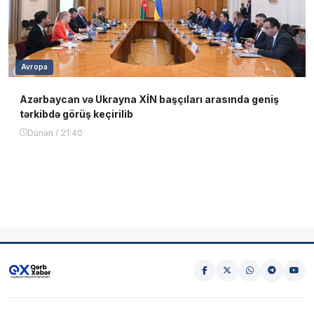
Avropa
Azərbaycan və Ukrayna XİN başçıları arasında geniş
tərkibdə görüş keçirilib
Dünən / 21:40