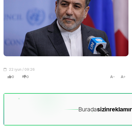
22 iyun / 09:26
0
0
A
A
Burada
sizin
reklamın