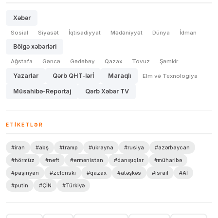
Xəbər
Sosial
Siyasət
İqtisadiyyat
Mədəniyyət
Dünya
İdman
Bölgə xəbərləri
Ağstafa
Gəncə
Gədəbəy
Qazax
Tovuz
Şəmkir
Yazarlar
Qərb QHT-lərİ
Maraqlı
Elm və Texnologiya
Müsahibə-Reportaj
Qərb Xəbər TV
ETIKETLƏR
#iran
#abş
#tramp
#ukrayna
#rusiya
#azərbaycan
#hörmüz
#neft
#ermənistan
#danışıqlar
#müharibə
#paşinyan
#zelenski
#qazax
#atəşkəs
#israil
#Aİ
#putin
#ÇİN
#Türkiyə