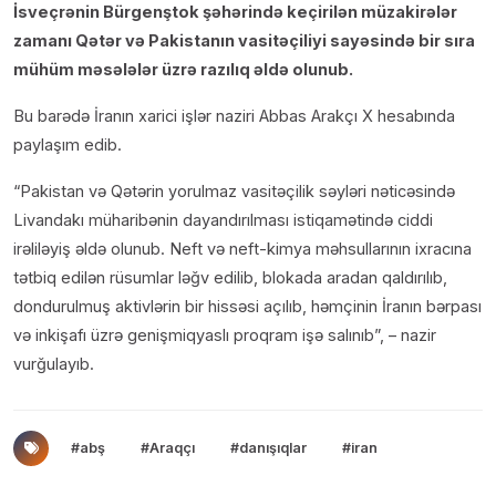
İsveçrənin Bürgenştok şəhərində keçirilən müzakirələr
zamanı Qətər və Pakistanın vasitəçiliyi sayəsində bir sıra
mühüm məsələlər üzrə razılıq əldə olunub.
Bu barədə İranın xarici işlər naziri Abbas Arakçı X hesabında
paylaşım edib.
“Pakistan və Qətərin yorulmaz vasitəçilik səyləri nəticəsində
Livandakı müharibənin dayandırılması istiqamətində ciddi
irəliləyiş əldə olunub. Neft və neft-kimya məhsullarının ixracına
tətbiq edilən rüsumlar ləğv edilib, blokada aradan qaldırılıb,
dondurulmuş aktivlərin bir hissəsi açılıb, həmçinin İranın bərpası
və inkişafı üzrə genişmiqyaslı proqram işə salınıb”, – nazir
vurğulayıb.
#abş
#Araqçı
#danışıqlar
#iran