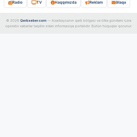
Radio
TV
Haqqımızda
Reklam
Əlaqə
© 2026
Qerbxeber.com
— Azərbaycanın qərb bölgəsi və ölkə gündəmi üzrə
operativ xəbərlər təqdim edən informasiya portalıdır. Bütün hüquqlar qorunur.