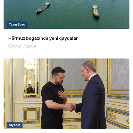
Yaxın Şərq
Hörmüz boğazında yeni qaydalar
Dünən / 22:09
Siyasət