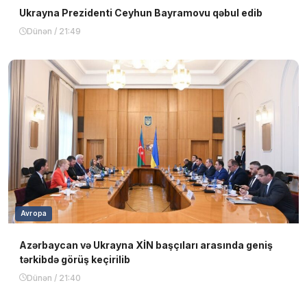
Ukrayna Prezidenti Ceyhun Bayramovu qəbul edib
Dünən / 21:49
Avropa
Azərbaycan və Ukrayna XİN başçıları arasında geniş
tərkibdə görüş keçirilib
Dünən / 21:40