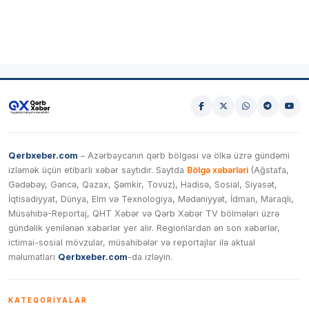
Qerbxeber.com
– Azərbaycanın qərb bölgəsi və ölkə üzrə gündəmi
izləmək üçün etibarlı xəbər saytıdır. Saytda
Bölgə xəbərləri
(Ağstafa,
Gədəbəy, Gəncə, Qazax, Şəmkir, Tovuz), Hadisə, Sosial, Siyasət,
İqtisadiyyat, Dünya, Elm və Texnologiya, Mədəniyyət, İdman, Maraqlı,
Müsahibə-Reportaj, QHT Xəbər və Qərb Xəbər TV bölmələri üzrə
gündəlik yenilənən xəbərlər yer alır. Regionlardan ən son xəbərlər,
ictimai-sosial mövzular, müsahibələr və reportajlar ilə aktual
məlumatları
Qerbxeber.com
-da izləyin.
KATEQORIYALAR