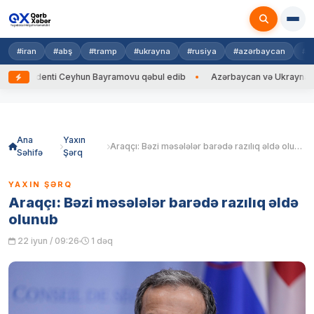
#iran
#abş
#tramp
#ukrayna
#rusiya
#azərbaycan
#h
identi Ceyhun Bayramovu qəbul edib
Azərbaycan və Ukrayna XİN başçıla
Skip
to
content
Ana
Yaxın
Araqçı: Bəzi məsələlər barədə razılıq əldə olunub
Səhifə
Şərq
YAXIN ŞƏRQ
Araqçı: Bəzi məsələlər barədə razılıq əldə
olunub
22 iyun / 09:26
1 dəq