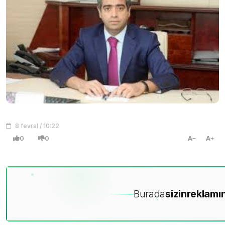
8 fevral / 10:22
0
0
A
A
Burada
sizin
reklamın