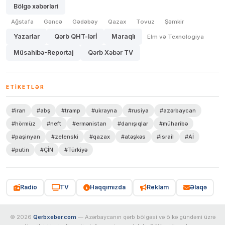
Bölgə xəbərləri
Ağstafa
Gəncə
Gədəbəy
Qazax
Tovuz
Şəmkir
Yazarlar
Qərb QHT-lərİ
Maraqlı
Elm və Texnologiya
Müsahibə-Reportaj
Qərb Xəbər TV
ETIKETLƏR
#iran
#abş
#tramp
#ukrayna
#rusiya
#azərbaycan
#hörmüz
#neft
#ermənistan
#danışıqlar
#müharibə
#paşinyan
#zelenski
#qazax
#atəşkəs
#israil
#Aİ
#putin
#ÇİN
#Türkiyə
Radio
TV
Haqqımızda
Reklam
Əlaqə
© 2026
Qerbxeber.com
— Azərbaycanın qərb bölgəsi və ölkə gündəmi üzrə