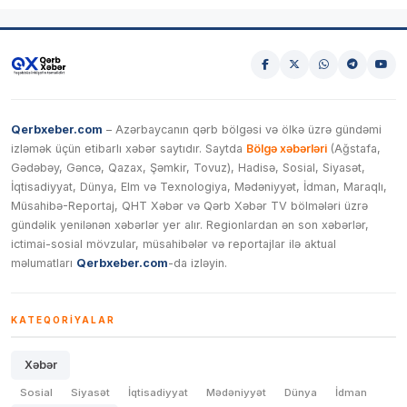
Qerbxeber.com
– Azərbaycanın qərb bölgəsi və ölkə üzrə gündəmi
izləmək üçün etibarlı xəbər saytıdır. Saytda
Bölgə xəbərləri
(Ağstafa,
Gədəbəy, Gəncə, Qazax, Şəmkir, Tovuz), Hadisə, Sosial, Siyasət,
İqtisadiyyat, Dünya, Elm və Texnologiya, Mədəniyyət, İdman, Maraqlı,
Müsahibə-Reportaj, QHT Xəbər və Qərb Xəbər TV bölmələri üzrə
gündəlik yenilənən xəbərlər yer alır. Regionlardan ən son xəbərlər,
ictimai-sosial mövzular, müsahibələr və reportajlar ilə aktual
məlumatları
Qerbxeber.com
-da izləyin.
KATEQORIYALAR
Xəbər
Sosial
Siyasət
İqtisadiyyat
Mədəniyyət
Dünya
İdman