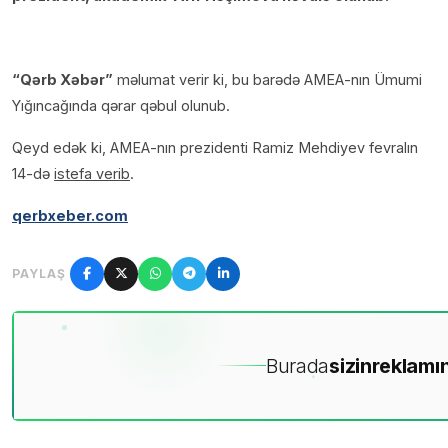
“Qərb Xəbər”
məlumat verir ki, bu barədə AMEA-nın Ümumi
Yığıncağında qərar qəbul olunub.
Qeyd edək ki, AMEA-nın prezidenti Ramiz Mehdiyev fevralın
14-də
istefa verib
.
qerbxeber.com
PAYLAŞ
Burada
sizin
reklamın