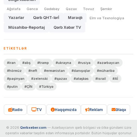
Ağstafa
Gəncə
Gədəbəy
Qazax
Tovuz
Şəmkir
Yazarlar
Qərb QHT-lərİ
Maraqlı
Elm və Texnologiya
Müsahibə-Reportaj
Qərb Xəbər TV
ETIKETLƏR
#iran
#abş
#tramp
#ukrayna
#rusiya
#azərbaycan
#hörmüz
#neft
#ermənistan
#danışıqlar
#müharibə
#paşinyan
#zelenski
#qazax
#atəşkəs
#israil
#Aİ
#putin
#ÇİN
#Türkiyə
Radio
TV
Haqqımızda
Reklam
Əlaqə
© 2026
Qerbxeber.com
— Azərbaycanın qərb bölgəsi və ölkə gündəmi üzrə
operativ xəbərlər təqdim edən informasiya portalıdır. Bütün hüquqlar qorunur.