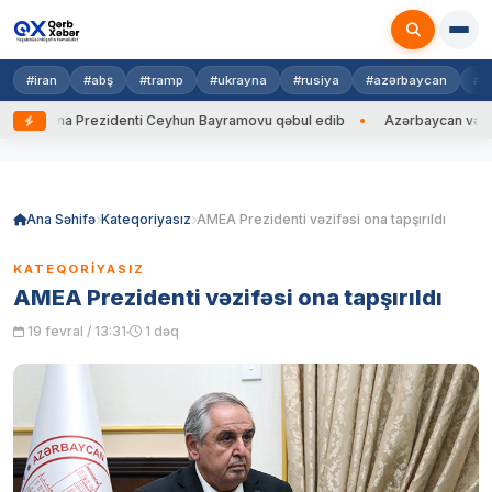
#iran
#abş
#tramp
#ukrayna
#rusiya
#azərbaycan
#h
krayna Prezidenti Ceyhun Bayramovu qəbul edib
Azərbaycan və Ukrayna
Skip
to
content
Ana Səhifə
Kateqoriyasız
AMEA Prezidenti vəzifəsi ona tapşırıldı
KATEQORIYASIZ
AMEA Prezidenti vəzifəsi ona tapşırıldı
19 fevral / 13:31
1 dəq