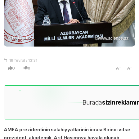
19 fevral / 13:31
0
0
A
A
Burada
sizin
reklamın
AMEA prezidentinin səlahiyyətlərinin icrası Birinci vitse-
prezident, akademik Arif Həşimova həvalə olunub.