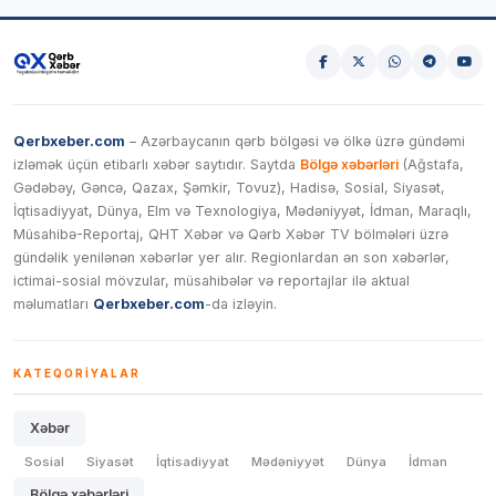
Qerbxeber.com
– Azərbaycanın qərb bölgəsi və ölkə üzrə gündəmi
izləmək üçün etibarlı xəbər saytıdır. Saytda
Bölgə xəbərləri
(Ağstafa,
Gədəbəy, Gəncə, Qazax, Şəmkir, Tovuz), Hadisə, Sosial, Siyasət,
İqtisadiyyat, Dünya, Elm və Texnologiya, Mədəniyyət, İdman, Maraqlı,
Müsahibə-Reportaj, QHT Xəbər və Qərb Xəbər TV bölmələri üzrə
gündəlik yenilənən xəbərlər yer alır. Regionlardan ən son xəbərlər,
ictimai-sosial mövzular, müsahibələr və reportajlar ilə aktual
məlumatları
Qerbxeber.com
-da izləyin.
KATEQORIYALAR
Xəbər
Sosial
Siyasət
İqtisadiyyat
Mədəniyyət
Dünya
İdman
Bölgə xəbərləri