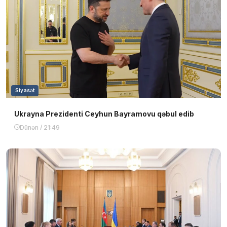
Siyasət
Ukrayna Prezidenti Ceyhun Bayramovu qəbul edib
Dünən / 21:49