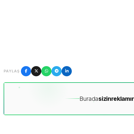
PAYLAŞ
Burada
sizin
reklamın