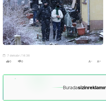
7 dekabr / 14:36
0
0
A
A
Burada
sizin
reklamın