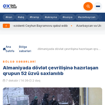
#iran
#abş
#tramp
#ukrayna
#rusiya
#azərbaycan
#h
rezidenti Ceyhun Bayramovu qəbul edib
Azərbaycan və Ukrayna XİN baş
Skip
to
content
Ana
Bölgə
Almaniyada dövlət çevrilişinə hazırlaşan qrupun 52 üzvü saxlanılıb
Səhifə
xəbərləri
BÖLGƏ XƏBƏRLƏRI
Almaniyada dövlət çevrilişinə hazırlaşan
qrupun 52 üzvü saxlanılıb
7 dekabr / 14:36
2 dəq