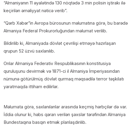
“Almaniyanın 11 əyalətində 130 nöqtədə 3 min polisin iştirakı ilə
keçirilən əməliyyat nəticə verib”.
“Qərb Xəbər”in Avropa bürosunun məlumatına görə, bu barədə
Almaniya Federal Prokurorluğundan məlumat verilib.
Bildirilib ki, Almaniyada dövlət çevrilişi etməyə hazırlaşan
qrupun 52 üzvü saxlanılıb.
Onlar Almaniya Federativ Respublikasının konstitusiya
quruluşunu devirmək və 1871-ci il Almaniya İmperiyasından
nümunə götürülmüş dövlət qurmaq məqsədilə terror təşkilatı
yaratmaqda ittiham edilirlər.
Məlumata görə, saxlanılanlar arasında keçmiş hərbçilər də var.
İddia olunur ki, həbs qərarı verilən şəxslər tərəfindən Almaniya
Bundestaqına basqın etmək planlaşdırılıb.