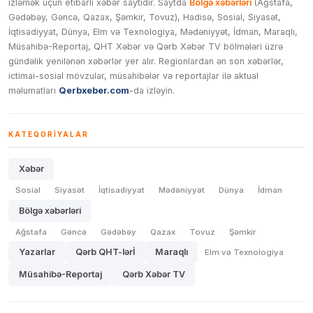
izləmək üçün etibarlı xəbər saytıdır. Saytda
Bölgə xəbərləri
(Ağstafa,
Gədəbəy, Gəncə, Qazax, Şəmkir, Tovuz), Hadisə, Sosial, Siyasət,
İqtisadiyyat, Dünya, Elm və Texnologiya, Mədəniyyət, İdman, Maraqlı,
Müsahibə-Reportaj, QHT Xəbər və Qərb Xəbər TV bölmələri üzrə
gündəlik yenilənən xəbərlər yer alır. Regionlardan ən son xəbərlər,
ictimai-sosial mövzular, müsahibələr və reportajlar ilə aktual
məlumatları
Qerbxeber.com
-da izləyin.
KATEQORIYALAR
Xəbər
Sosial
Siyasət
İqtisadiyyat
Mədəniyyət
Dünya
İdman
Bölgə xəbərləri
Ağstafa
Gəncə
Gədəbəy
Qazax
Tovuz
Şəmkir
Yazarlar
Qərb QHT-lərİ
Maraqlı
Elm və Texnologiya
Müsahibə-Reportaj
Qərb Xəbər TV