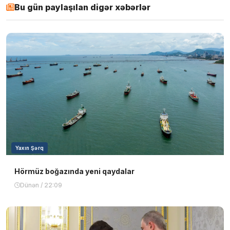
Bu gün paylaşılan digər xəbərlər
Yaxın Şərq
Hörmüz boğazında yeni qaydalar
Dünən / 22:09