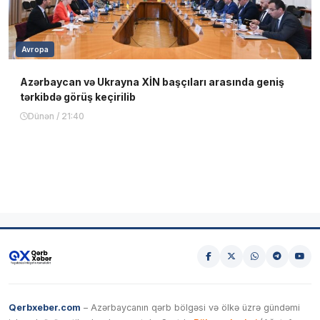
Avropa
Azərbaycan və Ukrayna XİN başçıları arasında geniş
tərkibdə görüş keçirilib
Dünən / 21:40
Qerbxeber.com
– Azərbaycanın qərb bölgəsi və ölkə üzrə gündəmi