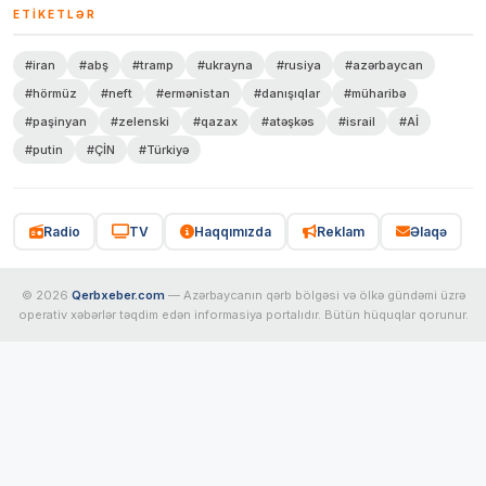
ETIKETLƏR
#iran
#abş
#tramp
#ukrayna
#rusiya
#azərbaycan
#hörmüz
#neft
#ermənistan
#danışıqlar
#müharibə
#paşinyan
#zelenski
#qazax
#atəşkəs
#israil
#Aİ
#putin
#ÇİN
#Türkiyə
Radio
TV
Haqqımızda
Reklam
Əlaqə
© 2026
Qerbxeber.com
— Azərbaycanın qərb bölgəsi və ölkə gündəmi üzrə
operativ xəbərlər təqdim edən informasiya portalıdır. Bütün hüquqlar qorunur.