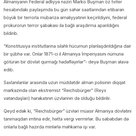
Almaniyanın Federal ədliyyə naziri Marko Buşman öz tviter
hesabındakı paylaşımda bu gün səhər saatlarından etibarən
böyük bir terrorla mübarizə əməliyyatının keçirildiyini, federal
prokurorun terror şəbəkəsi ilə bağlı araşdırma aparıldığını
bildirib.
“Konstitusiya institutlarına silahlı hücumun planlaşdırıldığına dair
bir şübhə var. Onlar 1871-ci il Almaniya İmperiyasını nümunə
götürən bir dövlət qurmağı hədəfləyirlər”- deyə Buşman əlavə
edib.
Saxlanılanlar arasında uzun müddətdir alman polisinin diqqət
mərkəzində olan ekstremist “Reichsbürger” (Reyx
vətəndaşları) hərəkatının üzvlərinin də olduğu bildirilir.
Qeyd edək ki, “Reichsbürger” üzvləri müasir Almaniya dövlətini
tanımaqdan imtina edir, hətta vergi vermirlər. Bu səbəbdən də
onlarla bağlı hazırda minlərlə məhkəmə işi var.