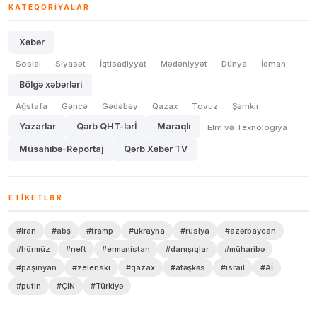
KATEQORIYALAR
Xəbər
Sosial
Siyasət
İqtisadiyyat
Mədəniyyət
Dünya
İdman
Bölgə xəbərləri
Ağstafa
Gəncə
Gədəbəy
Qazax
Tovuz
Şəmkir
Yazarlar
Qərb QHT-lərİ
Maraqlı
Elm və Texnologiya
Müsahibə-Reportaj
Qərb Xəbər TV
ETIKETLƏR
#iran
#abş
#tramp
#ukrayna
#rusiya
#azərbaycan
#hörmüz
#neft
#ermənistan
#danışıqlar
#müharibə
#paşinyan
#zelenski
#qazax
#atəşkəs
#israil
#Aİ
#putin
#ÇİN
#Türkiyə