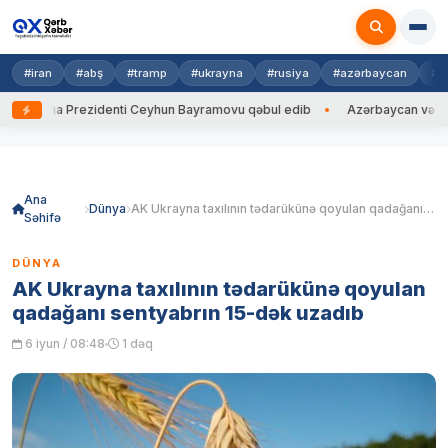
#iran
#abş
#tramp
#ukrayna
#rusiya
#azərbaycan
#h
rayna Prezidenti Ceyhun Bayramovu qəbul edib
Azərbaycan və Ukrayna
Skip
to
content
Ana
Dünya
AK Ukrayna taxılının tədarükünə qoyulan qadağanı sentyabrın 15-dək uzadıb
Səhifə
DÜNYA
AK Ukrayna taxılının tədarükünə qoyulan
qadağanı sentyabrın 15-dək uzadıb
6 iyun / 08:48
1 dəq