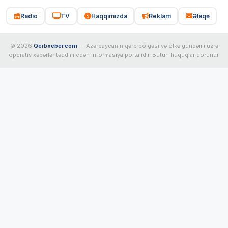
Radio
TV
Haqqımızda
Reklam
Əlaqə
© 2026
Qerbxeber.com
— Azərbaycanın qərb bölgəsi və ölkə gündəmi üzrə
operativ xəbərlər təqdim edən informasiya portalıdır. Bütün hüquqlar qorunur.