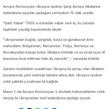
Avropa Komissiyası Ukrayna taxılının Şərqi Avropa ölkələrinə
tədarükünə qoyulan qadağanı sentyabrın 15-dək uzadıb.
“Qərb Xəbər” TASS-a istinadən xəbər verir ki, bu barədə
təşkilatın yaydığı bəyanatında deyilir.
“Ukraynadan buğda, qarğıdalı, kolza və günəbaxan kimi
məhsulların Bolqarıstan, Macarıstan, Polşa, Rumıniya və
Slovakiyadan başqa bütün ölkələrə istehlak və ya emal üçün Aİ
ərazisinə idxal edilməsi hələ də zəruridir”, – sənəddə bildirilir.
Qərarın müddətinin uzadılması Ukrayna ilə qonşu olan ölkələrin
bazarlarında yerli istehsalı təhlükə altına alan Ukrayna taxılının
ciddi şəkildə çoxalması ilə bağlıdır.
Mayın 2-də Avropa Komissiyası 5 dövlətin hökumətlərinin ciddi
təzyiqi ilə Ukraynadan taxıl tədarükünə qadağa qoyub.