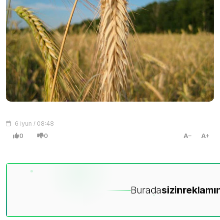
6 iyun / 08:48
0
0
A
A
Burada
sizin
reklamın