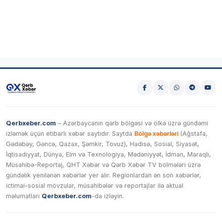
Qerbxeber.com
– Azərbaycanın qərb bölgəsi və ölkə üzrə gündəmi
izləmək üçün etibarlı xəbər saytıdır. Saytda
Bölgə xəbərləri
(Ağstafa,
Gədəbəy, Gəncə, Qazax, Şəmkir, Tovuz), Hadisə, Sosial, Siyasət,
İqtisadiyyat, Dünya, Elm və Texnologiya, Mədəniyyət, İdman, Maraqlı,
Müsahibə-Reportaj, QHT Xəbər və Qərb Xəbər TV bölmələri üzrə
gündəlik yenilənən xəbərlər yer alır. Regionlardan ən son xəbərlər,
ictimai-sosial mövzular, müsahibələr və reportajlar ilə aktual
məlumatları
Qerbxeber.com
-da izləyin.