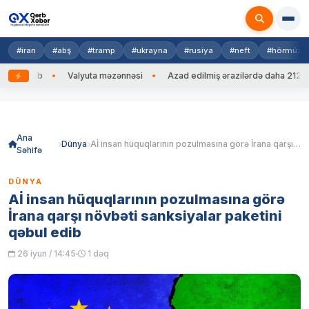
#iran
#abş
#tramp
#ukrayna
#rusiya
#neft
#hörmüz
g edib
Valyuta məzənnəsi
Azad edilmiş ərazilərdə daha 212 mina,
Skip
to
content
Ana
Dünya
Aİ insan hüquqlarının pozulmasına görə İrana qarşı növbəti sanksiyalar paketini qəbul edib
Səhifə
DÜNYA
Aİ insan hüquqlarının pozulmasına görə
İrana qarşı növbəti sanksiyalar paketini
qəbul edib
26 iyun / 14:45
1 dəq