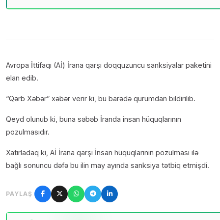
Avropa İttifaqı (Aİ) İrana qarşı doqquzuncu sanksiyalar paketini
elan edib.
“Qərb Xəbər” xəbər verir ki, bu barədə qurumdan bildirilib.
Qeyd olunub ki, buna səbəb İranda insan hüquqlarının
pozulmasıdır.
Xatırladaq ki, Aİ İrana qarşı İnsan hüquqlarının pozulması ilə
bağlı sonuncu dəfə bu ilin may ayında sanksiya tətbiq etmişdi.
PAYLAŞ