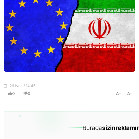
26 iyun / 14:45
0
0
A
A
Burada
sizin
reklamın