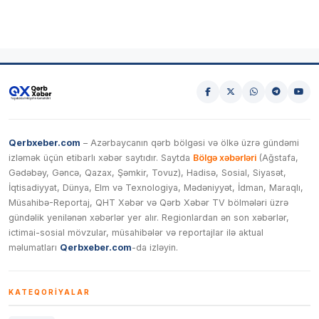
Qerbxeber.com
– Azərbaycanın qərb bölgəsi və ölkə üzrə gündəmi
izləmək üçün etibarlı xəbər saytıdır. Saytda
Bölgə xəbərləri
(Ağstafa,
Gədəbəy, Gəncə, Qazax, Şəmkir, Tovuz), Hadisə, Sosial, Siyasət,
İqtisadiyyat, Dünya, Elm və Texnologiya, Mədəniyyət, İdman, Maraqlı,
Müsahibə-Reportaj, QHT Xəbər və Qərb Xəbər TV bölmələri üzrə
gündəlik yenilənən xəbərlər yer alır. Regionlardan ən son xəbərlər,
ictimai-sosial mövzular, müsahibələr və reportajlar ilə aktual
məlumatları
Qerbxeber.com
-da izləyin.
KATEQORIYALAR