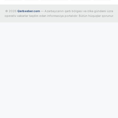
© 2026
Qerbxeber.com
— Azərbaycanın qərb bölgəsi və ölkə gündəmi üzrə
operativ xəbərlər təqdim edən informasiya portalıdır. Bütün hüquqlar qorunur.