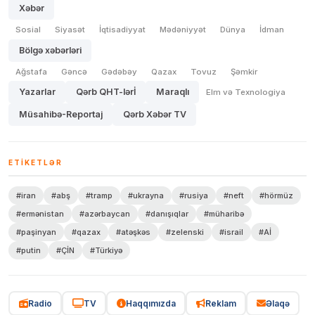
Xəbər
Sosial
Siyasət
İqtisadiyyat
Mədəniyyət
Dünya
İdman
Bölgə xəbərləri
Ağstafa
Gəncə
Gədəbəy
Qazax
Tovuz
Şəmkir
Yazarlar
Qərb QHT-lərİ
Maraqlı
Elm və Texnologiya
Müsahibə-Reportaj
Qərb Xəbər TV
ETIKETLƏR
#iran
#abş
#tramp
#ukrayna
#rusiya
#neft
#hörmüz
#ermənistan
#azərbaycan
#danışıqlar
#müharibə
#paşinyan
#qazax
#atəşkəs
#zelenski
#israil
#Aİ
#putin
#ÇİN
#Türkiyə
Radio
TV
Haqqımızda
Reklam
Əlaqə