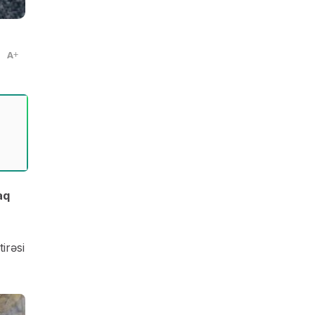
A
aq
irəsi