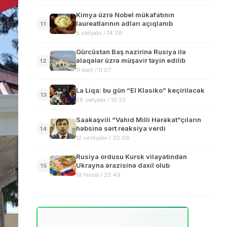
Kimya üzrə Nobel mükafatının
laureatlarının adları açıqlanıb
11
5 oktyabr / 14:08
Gürcüstan Baş nazirinə Rusiya ilə
əlaqələr üzrə müşavir təyin edilib
12
11 mart / 11:07
La Liqa: bu gün “El Klasiko” keçiriləcək
13
28 oktyabr / 10:33
Saakaşvili “Vahid Milli Hərəkat”çıların
həbsinə sərt reaksiya verdi
14
12 sentyabr / 20:08
Rusiya ordusu Kursk vilayətindən
Ukrayna ərazisinə daxil olub
15
19 fevral / 22:49