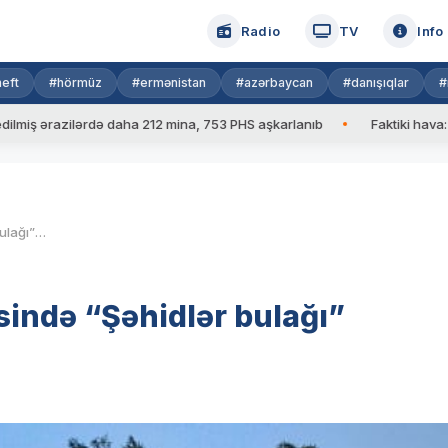
Radio
TV
Info
eft
#hörmüz
#ermənistan
#azərbaycan
#danışıqlar
#
212 mina, 753 PHS aşkarlanıb
Faktiki hava: 39 dərəcə
Ermən
Ağstafanın Vurğun qəsəbəsində “Şəhidlər bulağı” istifadəyə verilib
ində “Şəhidlər bulağı”