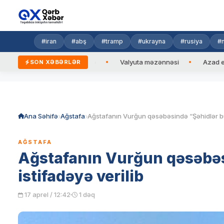
#iran
#abş
#tramp
#ukrayna
#rusiya
#n
ng edib
Valyuta məzənnəsi
Azad edilmiş ərazilərdə daha 
SON XƏBƏRLƏR
Skip
to
content
Ana Səhifə
Ağstafa
AĞSTAFA
Ağstafanın Vurğun qəsəbəs
istifadəyə verilib
17 aprel / 12:42
1 dəq