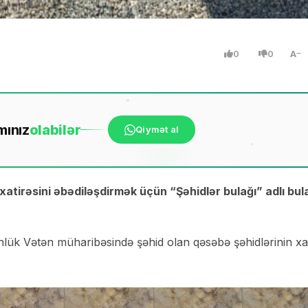
0
0
A
mınız
ola
bilər
Qiymət al
tirəsini əbədiləşdirmək üçün “Şəhidlər bulağı” adlı bul
lük Vətən müharibəsində şəhid olan qəsəbə şəhidlərinin xat