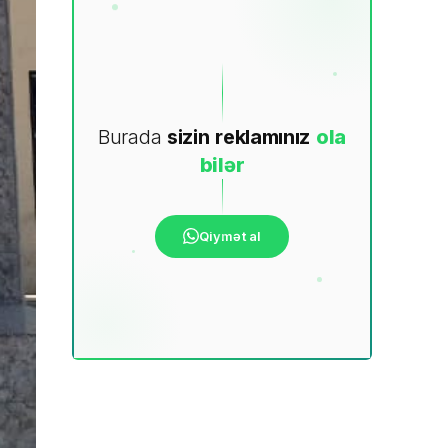
Burada
sizin
reklamınız
ola
bilər
Qiymət al