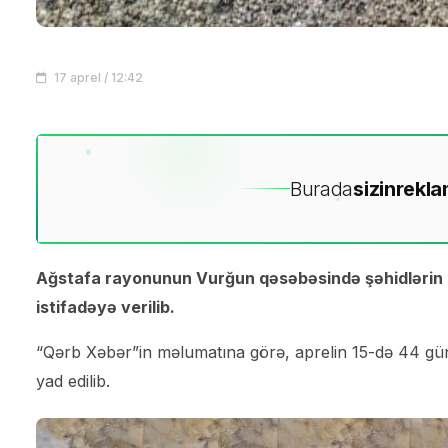
17 aprel / 12:42
Burada
sizin
rekla
Ağstafa rayonunun Vurğun qəsəbəsində şəhidlərin xa
istifadəyə verilib.
“Qərb Xəbər”in məlumatına görə, aprelin 15-də 44 gün
yad edilib.