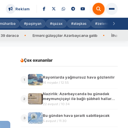
Reklam
müharibə
#paşinyan
#qazax
#atəşkəs
#zelenski
#isra
i güləşçilər Azərbaycana gəlib
İlham Əliyev Maldiv prezidentini t
Çox oxunanlar
Rayonlarda yağmursuz hava gözlənilir
1
16 noyabr / 12:55
Nazirlik: Azərbaycanda bu günədək
meymunçiçəyi ilə bağlı şübhəli hallar
2
qeydə alınmayıb
22 avqust / 10:34
Bu gündən hava şəraiti sabitləşəcək
3
5 avqust / 11:30