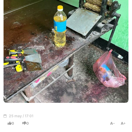
25 may / 17:01
0
0
A
A