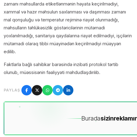
zamanı məhsullarda etiketlənmənin həyata keçirilmədiyi,
xammal və hazır məhsulun saxlanması və daşınması zamanı
mal qonşuluğu və temperatur rejiminə riayət olunmadığı,
məhsulların təhlükəsizlik göstəricilərinin mütəmadi
yoxlanılmadığı, sanitariya qaydalarına riayət edilmədiyi, işçilərin
mütəmadi olaraq tibbi müayinədən keçirilmədiyi müəyyən
edilib.
Faktlarla bağlı sahibkar barəsində inzibati protokol tərtib
olunub, müəssisənin fəaliyyəti məhdudlaşdırılıb.
PAYLAŞ
Burada
sizin
reklamın