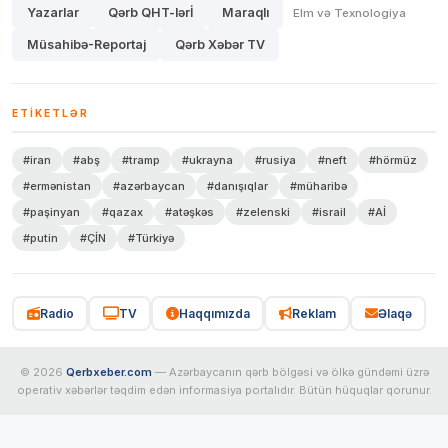
Yazarlar
Qərb QHT-lərİ
Maraqlı
Elm və Texnologiya
Müsahibə-Reportaj
Qərb Xəbər TV
ETIKETLƏR
#iran
#abş
#tramp
#ukrayna
#rusiya
#neft
#hörmüz
#ermənistan
#azərbaycan
#danışıqlar
#müharibə
#paşinyan
#qazax
#atəşkəs
#zelenski
#israil
#Aİ
#putin
#ÇİN
#Türkiyə
Radio
TV
Haqqımızda
Reklam
Əlaqə
© 2026
Qerbxeber.com
— Azərbaycanın qərb bölgəsi və ölkə gündəmi üzrə
operativ xəbərlər təqdim edən informasiya portalıdır. Bütün hüquqlar qorunur.