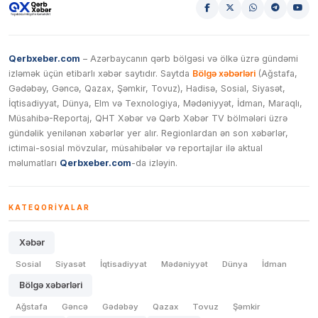
Qerbxeber.com
– Azərbaycanın qərb bölgəsi və ölkə üzrə gündəmi
izləmək üçün etibarlı xəbər saytıdır. Saytda
Bölgə xəbərləri
(Ağstafa,
Gədəbəy, Gəncə, Qazax, Şəmkir, Tovuz), Hadisə, Sosial, Siyasət,
İqtisadiyyat, Dünya, Elm və Texnologiya, Mədəniyyət, İdman, Maraqlı,
Müsahibə-Reportaj, QHT Xəbər və Qərb Xəbər TV bölmələri üzrə
gündəlik yenilənən xəbərlər yer alır. Regionlardan ən son xəbərlər,
ictimai-sosial mövzular, müsahibələr və reportajlar ilə aktual
məlumatları
Qerbxeber.com
-da izləyin.
KATEQORIYALAR
Xəbər
Sosial
Siyasət
İqtisadiyyat
Mədəniyyət
Dünya
İdman
Bölgə xəbərləri
Ağstafa
Gəncə
Gədəbəy
Qazax
Tovuz
Şəmkir