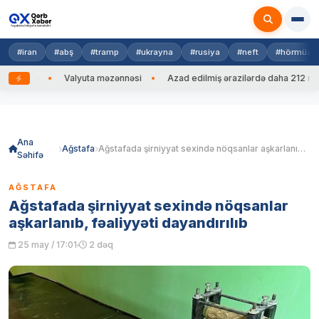
#iran
#abş
#tramp
#ukrayna
#rusiya
#neft
#hörmüz
edib
Valyuta məzənnəsi
Azad edilmiş ərazilərdə daha 212 mina, 7
Skip
to
content
Ana
Ağstafa
Ağstafada şirniyyat sexində nöqsanlar aşkarlanıb, fəaliyyəti dayandırılıb
Səhifə
AĞSTAFA
Ağstafada şirniyyat sexində nöqsanlar
aşkarlanıb, fəaliyyəti dayandırılıb
25 may / 17:01
2 dəq