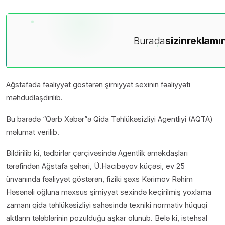
Burada
sizin
reklamın
Ağstafada fəaliyyət göstərən şirniyyat sexinin fəaliyyəti
məhdudlaşdırılıb.
Bu barədə “Qərb Xəbər”ə Qida Təhlükəsizliyi Agentliyi (AQTA)
məlumat verilib.
Bildirilib ki, tədbirlər çərçivəsində Agentlik əməkdaşları
tərəfindən Ağstafa şəhəri, Ü.Hacıbəyov küçəsi, ev 25
ünvanında fəaliyyət göstərən, fiziki şəxs Kərimov Rəhim
Həsənəli oğluna məxsus şirniyyat sexində keçirilmiş yoxlama
zamanı qida təhlükəsizliyi sahəsində texniki normativ hüquqi
aktların tələblərinin pozulduğu aşkar olunub. Belə ki, istehsal