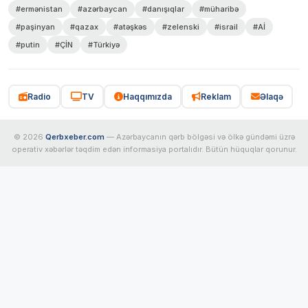
#ermənistan
#azərbaycan
#danışıqlar
#müharibə
#paşinyan
#qazax
#atəşkəs
#zelenski
#israil
#Aİ
#putin
#ÇİN
#Türkiyə
Radio
TV
Haqqımızda
Reklam
Əlaqə
© 2026
Qerbxeber.com
— Azərbaycanın qərb bölgəsi və ölkə gündəmi üzrə
operativ xəbərlər təqdim edən informasiya portalıdır. Bütün hüquqlar qorunur.