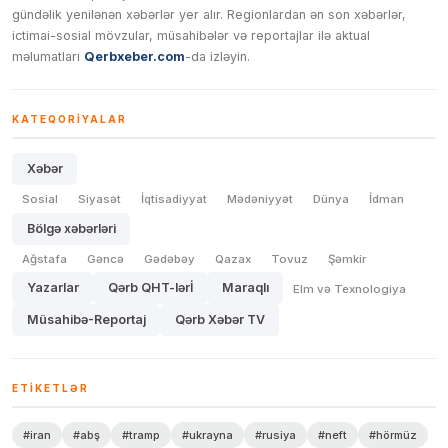
gündəlik yenilənən xəbərlər yer alır. Regionlardan ən son xəbərlər,
ictimai-sosial mövzular, müsahibələr və reportajlar ilə aktual
məlumatları
Qerbxeber.com
-da izləyin.
KATEQORIYALAR
Xəbər
Sosial
Siyasət
İqtisadiyyat
Mədəniyyət
Dünya
İdman
Bölgə xəbərləri
Ağstafa
Gəncə
Gədəbəy
Qazax
Tovuz
Şəmkir
Yazarlar
Qərb QHT-lərİ
Maraqlı
Elm və Texnologiya
Müsahibə-Reportaj
Qərb Xəbər TV
ETIKETLƏR
#iran
#abş
#tramp
#ukrayna
#rusiya
#neft
#hörmüz