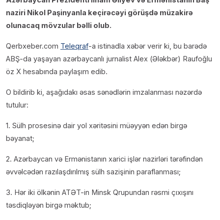
naziri Nikol Paşinyanla keçirəcəyi görüşdə müzakirə
olunacaq mövzular bəlli olub.
Qerbxeber.com
Teleqraf
-a istinadla xəbər verir ki, bu barədə
ABŞ-da yaşayan azərbaycanlı jurnalist Alex (Ələkbər) Raufoğlu
öz X hesabında paylaşım edib.
O bildirib ki, aşağıdakı əsas sənədlərin imzalanması nəzərdə
tutulur:
1. Sülh prosesinə dair yol xəritəsini müəyyən edən birgə
bəyanat;
2. Azərbaycan və Ermənistanın xarici işlər nazirləri tərəfindən
əvvəlcədən razılaşdırılmış sülh sazişinin paraflanması;
3. Hər iki ölkənin ATƏT-in Minsk Qrupundan rəsmi çıxışını
təsdiqləyən birgə məktub;