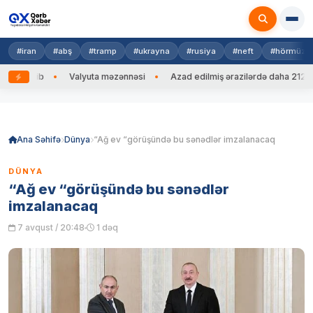
#iran
#abş
#tramp
#ukrayna
#rusiya
#neft
#hörmüz
g edib
Valyuta məzənnəsi
Azad edilmiş ərazilərdə daha 212 mina,
Skip
to
content
Ana Səhifə
Dünya
“Ağ ev “görüşündə bu sənədlər imzalanacaq
DÜNYA
“Ağ ev “görüşündə bu sənədlər
imzalanacaq
7 avqust / 20:48
1 dəq