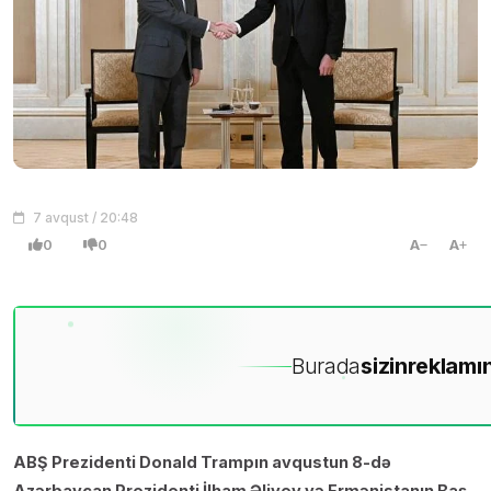
7 avqust / 20:48
0
0
A
A
Burada
sizin
reklamın
ABŞ Prezidenti Donald Trampın avqustun 8-də
Azərbaycan Prezidenti İlham Əliyev və Ermənistanın Baş