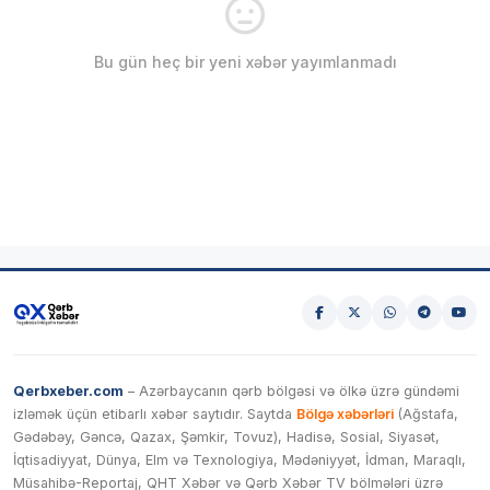
Bu gün heç bir yeni xəbər yayımlanmadı
Qerbxeber.com
– Azərbaycanın qərb bölgəsi və ölkə üzrə gündəmi
izləmək üçün etibarlı xəbər saytıdır. Saytda
Bölgə xəbərləri
(Ağstafa,
Gədəbəy, Gəncə, Qazax, Şəmkir, Tovuz), Hadisə, Sosial, Siyasət,
İqtisadiyyat, Dünya, Elm və Texnologiya, Mədəniyyət, İdman, Maraqlı,
Müsahibə-Reportaj, QHT Xəbər və Qərb Xəbər TV bölmələri üzrə