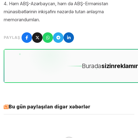
4. Həm ABŞ-Azərbaycan, həm də ABŞ-Ermənistan
münasibətlərinin inkişafını nəzərdə tutan anlaşma
memorandumları.
PAYLAŞ
Burada
sizin
reklamın
Bu gün paylaşılan digər xəbərlər