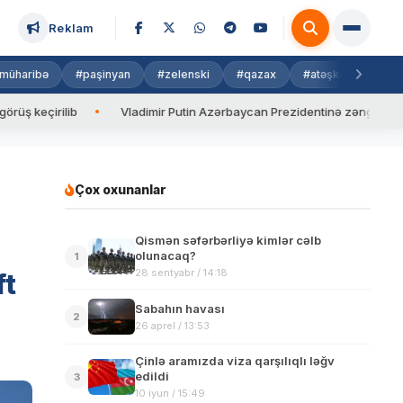
Reklam
müharibə
#paşinyan
#zelenski
#qazax
#atəşkəs
#isra
ilib
Vladimir Putin Azərbaycan Prezidentinə zəng edib
Va
Çox oxunanlar
Qismən səfərbərliyə kimlər cəlb
olunacaq?
1
28 sentyabr / 14:18
ft
Sabahın havası
2
26 aprel / 13:53
Çinlə aramızda viza qarşılıqlı ləğv
edildi
3
10 iyun / 15:49