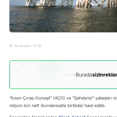
16 oktyabr / 15:49
Burada
sizin
rekla
“Azəri-Çıraq-Günəşli” (AÇG) və “Şahdəniz” yataqları is
milyon ton neft (kondensatla birlikdə) hasil edilib.