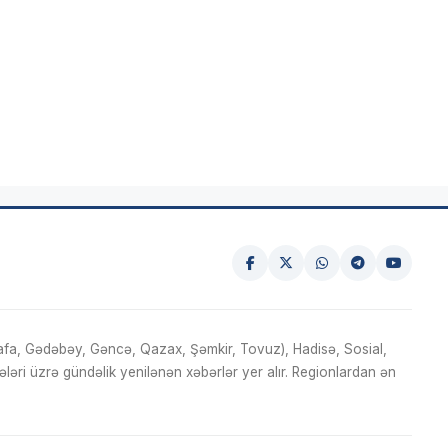
fa, Gədəbəy, Gəncə, Qazax, Şəmkir, Tovuz), Hadisə, Sosial,
ri üzrə gündəlik yenilənən xəbərlər yer alır. Regionlardan ən