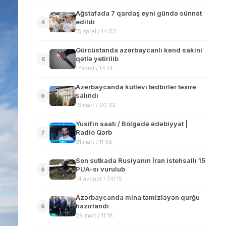
Ağstafada 7 qardaş eyni gündə sünnət
edildi
4
15 aprel / 14:53
Gürcüstanda azərbaycanlı kənd sakini
qətlə yetirilib
5
1 fevral / 14:14
Azərbaycanda kütləvi tədbirlər təxirə
salındı
6
13 mart / 20:32
Yusifin saatı / Bölgədə ədəbiyyat |
Radio Qərb
7
31 mart / 11:38
Son sutkada Rusiyanın İran istehsallı 15
PUA-sı vurulub
8
14 avqust / 09:15
Azərbaycanda mina təmizləyən qurğu
hazırlandı
9
28 mart / 11:18