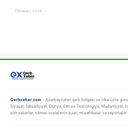
Dünən / 22:09
Qerbxeber.com
– Azərbaycanın qərb bölgəsi və ölkə üzrə gündə
Siyasət, İqtisadiyyat, Dünya, Elm və Texnologiya, Mədəniyyət, 
son xəbərlər, ictimai-sosial mövzular, müsahibələr və reportajlar 