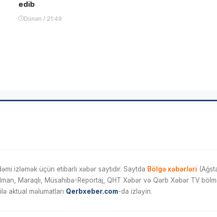
edib
Dünən / 21:49
mi izləmək üçün etibarlı xəbər saytıdır. Saytda
Bölgə xəbərləri
(Ağsta
İdman, Maraqlı, Müsahibə-Reportaj, QHT Xəbər və Qərb Xəbər TV bölmələ
ilə aktual məlumatları
Qerbxeber.com
-da izləyin.