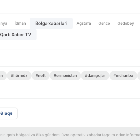
ünya
İdman
Bölgə xəbərləri
Ağstafa
Gəncə
Gədəbəy
Qərb Xəbər TV
an
#hörmüz
#neft
#ermənistan
#danışıqlar
#müharibə
Əlaqə
n qərb bölgəsi və ölkə gündəmi üzrə operativ xəbərlər təqdim edən informasi