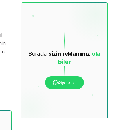
il
min
ton
Burada
sizin
reklamınız
ola
bilər
Qiymət al