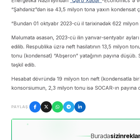
Energetika Nazirliyindən
“Qərb Xəbər”
-Economics”ə ve
“Şahdəniz”dən isə 43,5 milyon tona yaxın kondensat çı
“Bundan 01 oktyabr 2023-cü il tarixinədək 622 milyon 
Məlumata əsasən, 2023-cü ilin yanvar-sentyabr ayları ü
edilib. Respublika üzrə neft hasilatının 13,5 milyon t
tonu (kondensat) “Abşeron” yatağının payına düşüb. SO
təşkil edib.
Hesabat dövründə 19 milyon ton neft (kondensatla bir
konsorsiumun, 2,3 milyon tonu isə SOCAR-ın payına 
PAYLAŞ
Burada
sizin
rekla