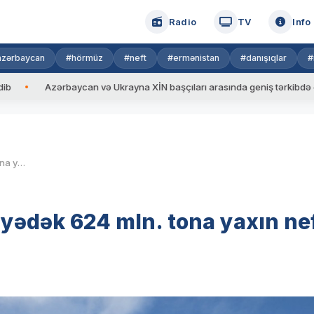
Radio
TV
Info
azərbaycan
#hörmüz
#neft
#ermənistan
#danışıqlar
#
Azərbaycan və Ukrayna XİN başçıları arasında geniş tərkibdə görüş keçir
AÇG və “Şahdəniz”dən indiyədək 624 mln. tona yaxın neft hasil edilib
yədək 624 mln. tona yaxın ne