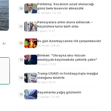
Politoloq: Xocalının azad olunacağı
günü belə təsəvvür etməzdik
10
16 oktyabr / 10:48
Pensiyalara artım əlavə ediləcək –
Köçürülmə tarixi bəlli oldu
11
6 aprel / 11:57
Bu gün Azərbaycanda Od çərşənbəsidir
12
A
28 fevral / 09:05
Blinken: “Ukrayna əks-hücum
əməliyyatı keçirməkdə çətinlik çəkir”
13
26 iyun / 11:33
Tramp USAID-in fırıldaqçılıqla məşğul
olduğunu bildirib
14
19 mart / 10:51
Rayonlarda yağış gözlənilir
15
17 dekabr / 12:49