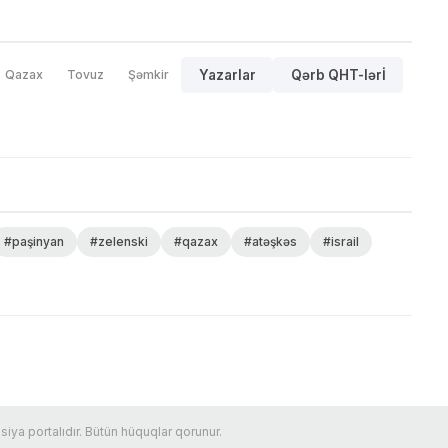
Qazax
Tovuz
Şəmkir
Yazarlar
Qərb QHT-lərİ
#paşinyan
#zelenski
#qazax
#atəşkəs
#israil
ya portalıdır. Bütün hüquqlar qorunur.