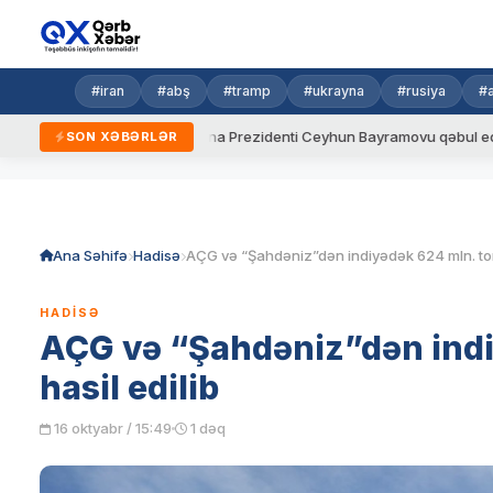
#iran
#abş
#tramp
#ukrayna
#rusiya
#
aydalar
Ukrayna Prezidenti Ceyhun Bayramovu qəbul edib
SON XƏBƏRLƏR
Skip
to
content
Ana Səhifə
Hadisə
HADISƏ
AÇG və “Şahdəniz”dən indi
hasil edilib
16 oktyabr / 15:49
1 dəq