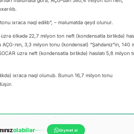
rilən məlumata görə, AÇG-dən 580,4 milyon ton neft,
xarılıb.
tonu ixraca nəql edilib”, – məlumatda qeyd olunur.
zrə ölkədə 22,7 milyon ton neft (kondensatla birlikdə) has
onu AÇG-nin, 3,3 milyon tonu (kondensat) “Şahdəniz”in, 140 
CAR üzrə neft (kondensatla birlikdə) hasilatı 5,8 milyon 
likdə) ixraca nəql olunub. Bunun 16,7 milyon tonu
düşür.
mınız
ola
bilər
Qiymət al