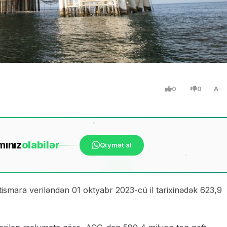
0
0
A
mınız
ola
bilər
Qiymət al
tismara veriləndən 01 oktyabr 2023-cü il tarixinədək 623,9