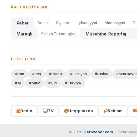
KATEQORIYALAR
Xəbər
Sosial
Siyasət
İqtisadiyyat
Mədəniyyət
D
Maraqlı
Elm və Texnologiya
Müsahibə-Reportaj
ETIKETLƏR
#iran
#abş
#tramp
#ukrayna
#rusiya
#azərbayc
#Aİ
#putin
#ÇİN
#Türkiyə
Radio
TV
Haqqımızda
Reklam
© 2026
Qerbxeber.com
— Azərbaycanı