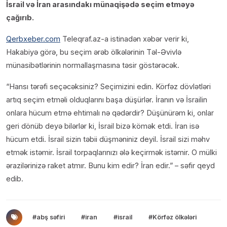
İsrail və İran arasındakı münaqişədə seçim etməyə
çağırıb.
Qerbxeber.com
Teleqraf.az-a istinadən xəbər verir ki,
Hakabiyə görə, bu seçim ərəb ölkələrinin Təl-Əvivlə
münasibətlərinin normallaşmasına təsir göstərəcək.
“Hansı tərəfi seçəcəksiniz? Seçimizini edin. Körfəz dövlətləri
artıq seçim etməli olduqlarını başa düşürlər. İranın və İsrailin
onlara hücum etmə ehtimalı nə qədərdir? Düşünürəm ki, onlar
geri dönüb deyə bilərlər ki, İsrail bizə kömək etdi. İran isə
hücum etdi. İsrail sizin təbii düşməniniz deyil. İsrail sizi məhv
etmək istəmir. İsrail torpaqlarınızı ələ keçirmək istəmir. O mülki
ərazilərinizə raket atmır. Bunu kim edir? İran edir.” – səfir qeyd
edib.
#abş səfiri
#iran
#israil
#Körfəz ölkələri