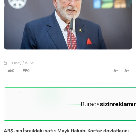
13 may / 19:55
0
0
A
A
Burada
sizin
reklamın
ABŞ-nin İsraildəki səfiri Mayk Hakabi Körfəz dövlətlərini