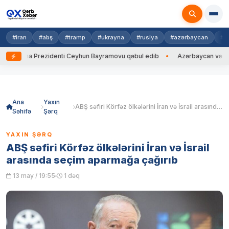
#iran
#abş
#tramp
#ukrayna
#rusiya
#azərbaycan
#h
krayna Prezidenti Ceyhun Bayramovu qəbul edib
Azərbaycan və Ukrayna
Skip
to
content
Ana
Yaxın
ABŞ səfiri Körfəz ölkələrini İran və İsrail arasında seçim aparmağa çağırıb
Səhifə
Şərq
YAXIN ŞƏRQ
ABŞ səfiri Körfəz ölkələrini İran və İsrail
arasında seçim aparmağa çağırıb
13 may / 19:55
1 dəq