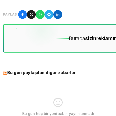
PAYLAŞ
Burada
sizin
reklamın
Bu gün paylaşılan digər xəbərlər
Bu gün heç bir yeni xəbər yayımlanmadı