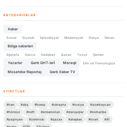
KATEQORIYALAR
Xəbər
Sosial
Siyasət
İqtisadiyyat
Mədəniyyət
Dünya
İdman
Bölgə xəbərləri
Ağstafa
Gəncə
Gədəbəy
Qazax
Tovuz
Şəmkir
Yazarlar
Qərb QHT-lərİ
Maraqlı
Elm və Texnologiya
Müsahibə-Reportaj
Qərb Xəbər TV
ETIKETLƏR
#iran
#abş
#tramp
#ukrayna
#rusiya
#azərbaycan
#hörmüz
#neft
#ermənistan
#danışıqlar
#müharibə
#paşinyan
#zelenski
#qazax
#atəşkəs
#israil
#Aİ
#putin
#ÇİN
#Türkiyə