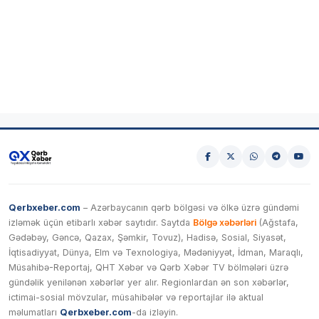
Qerbxeber.com
– Azərbaycanın qərb bölgəsi və ölkə üzrə gündəmi
izləmək üçün etibarlı xəbər saytıdır. Saytda
Bölgə xəbərləri
(Ağstafa,
Gədəbəy, Gəncə, Qazax, Şəmkir, Tovuz), Hadisə, Sosial, Siyasət,
İqtisadiyyat, Dünya, Elm və Texnologiya, Mədəniyyət, İdman, Maraqlı,
Müsahibə-Reportaj, QHT Xəbər və Qərb Xəbər TV bölmələri üzrə
gündəlik yenilənən xəbərlər yer alır. Regionlardan ən son xəbərlər,
ictimai-sosial mövzular, müsahibələr və reportajlar ilə aktual
məlumatları
Qerbxeber.com
-da izləyin.