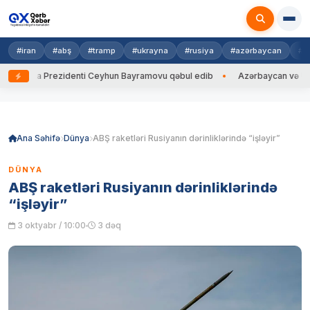
#iran
#abş
#tramp
#ukrayna
#rusiya
#azərbaycan
#h
rayna Prezidenti Ceyhun Bayramovu qəbul edib
Azərbaycan və Ukrayna 
Skip
to
content
Ana Səhifə
Dünya
ABŞ raketləri Rusiyanın dərinliklərində “işləyir”
DÜNYA
ABŞ raketləri Rusiyanın dərinliklərində
“işləyir”
3 oktyabr / 10:00
3 dəq