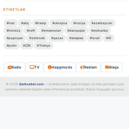
ETIKETLƏR
#iran
#abş
#tramp
#ukrayna
#rusiya
#azərbaycan
#hörmüz
#neft
#ermənistan
#danışıqlar
#müharibə
#paşinyan
#zelenski
#qazax
#atəşkəs
#israil
#Aİ
#putin
#ÇİN
#Türkiyə
Radio
TV
Haqqımızda
Reklam
Əlaqə
© 2026
Qerbxeber.com
— Azərbaycanın qərb bölgəsi və ölkə gündəmi üzrə
operativ xəbərlər təqdim edən informasiya portalıdır. Bütün hüquqlar qorunur.