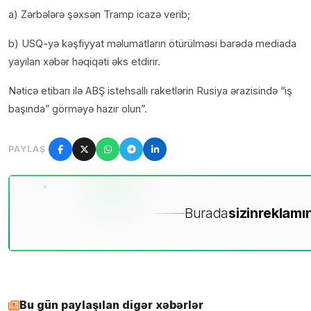
a) Zərbələrə şəxsən Tramp icazə verib;
b) USQ-yə kəşfiyyat məlumatların ötürülməsi barədə mediada
yayılan xəbər həqiqəti əks etdirir.
Nəticə etibarı ilə ABŞ istehsallı raketlərin Rusiya ərazisində “iş
başında” görməyə hazır olun”.
PAYLAŞ
Burada
sizin
reklamın
Bu gün paylaşılan digər xəbərlər