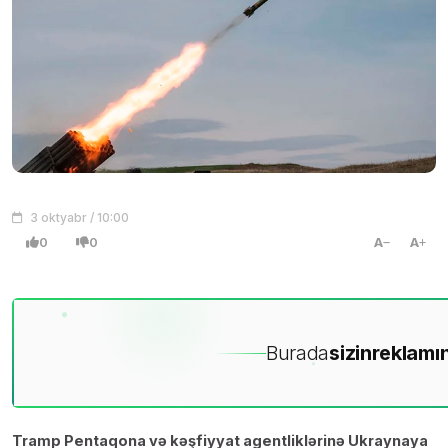
3 oktyabr / 10:00
0
0
A
A
Burada
sizin
reklamın
Tramp Pentaqona və kəşfiyyat agentliklərinə Ukraynaya