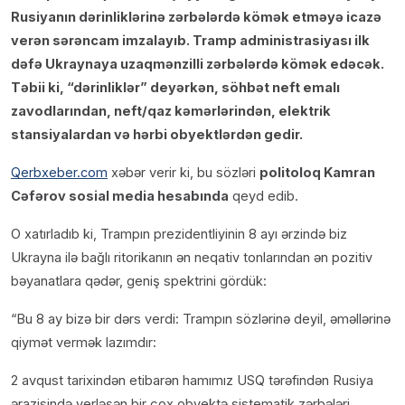
Rusiyanın dərinliklərinə zərbələrdə kömək etməyə icazə
verən sərəncam imzalayıb. Tramp administrasiyası ilk
dəfə Ukraynaya uzaqmənzilli zərbələrdə kömək edəcək.
Təbii ki, “dərinliklər” deyərkən, söhbət neft emalı
zavodlarından, neft/qaz kəmərlərindən, elektrik
stansiyalardan və hərbi obyektlərdən gedir.
Qerbxeber.com
xəbər verir ki, bu sözləri
politoloq Kamran
Cəfərov sosial media hesabında
qeyd edib.
O xatırladıb ki, Trampın prezidentliyinin 8 ayı ərzində biz
Ukrayna ilə bağlı ritorikanın ən neqativ tonlarından ən pozitiv
bəyanatlara qədər, geniş spektrini gördük:
“Bu 8 ay bizə bir dərs verdi: Trampın sözlərinə deyil, əməllərinə
qiymət vermək lazımdır:
2 avqust tarixindən etibarən hamımız USQ tərəfindən Rusiya
ərazisində yerləşən bir çox obyektə sistematik zərbələri