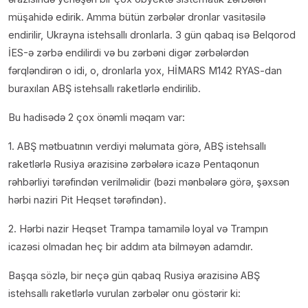
müşahidə edirik. Amma bütün zərbələr dronlar vasitəsilə
endirilir, Ukrayna istehsallı dronlarla. 3 gün qabaq isə Belqorod
İES-ə zərbə endilirdi və bu zərbəni digər zərbələrdən
fərqləndirən o idi, o, dronlarla yox, HİMARS M142 RYAS-dan
buraxılan ABŞ istehsallı raketlərlə endirilib.
Bu hadisədə 2 çox önəmli məqam var:
1. ABŞ mətbuatının verdiyi məlumata görə, ABŞ istehsallı
raketlərlə Rusiya ərazisinə zərbələrə icazə Pentaqonun
rəhbərliyi tərəfindən verilməlidir (bəzi mənbələrə görə, şəxsən
hərbi naziri Pit Heqset tərəfindən).
2. Hərbi nazir Heqset Trampa tamamilə loyal və Trampın
icazəsi olmadan heç bir addım ata bilməyən adamdır.
Başqa sözlə, bir neçə gün qabaq Rusiya ərazisinə ABŞ
istehsallı raketlərlə vurulan zərbələr onu göstərir ki: