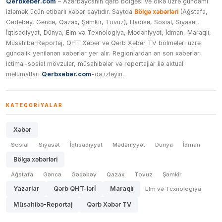
Qerbxeber.com
– Azərbaycanın qərb bölgəsi və ölkə üzrə gündəmi
izləmək üçün etibarlı xəbər saytıdır. Saytda
Bölgə xəbərləri
(Ağstafa,
Gədəbəy, Gəncə, Qazax, Şəmkir, Tovuz), Hadisə, Sosial, Siyasət,
İqtisadiyyat, Dünya, Elm və Texnologiya, Mədəniyyət, İdman, Maraqlı,
Müsahibə-Reportaj, QHT Xəbər və Qərb Xəbər TV bölmələri üzrə
gündəlik yenilənən xəbərlər yer alır. Regionlardan ən son xəbərlər,
ictimai-sosial mövzular, müsahibələr və reportajlar ilə aktual
məlumatları
Qerbxeber.com
-da izləyin.
KATEQORIYALAR
Xəbər
Sosial
Siyasət
İqtisadiyyat
Mədəniyyət
Dünya
İdman
Bölgə xəbərləri
Ağstafa
Gəncə
Gədəbəy
Qazax
Tovuz
Şəmkir
Yazarlar
Qərb QHT-lərİ
Maraqlı
Elm və Texnologiya
Müsahibə-Reportaj
Qərb Xəbər TV