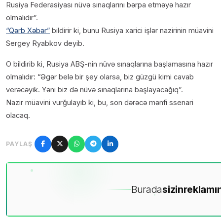
Rusiya Federasiyası nüvə sınaqlarını bərpa etməyə hazır
olmalıdır”.
“Qərb Xəbər”
bildirir ki, bunu Rusiya xarici işlər nazirinin müavini
Sergey Ryabkov deyib.
O bildirib ki, Rusiya ABŞ-nin nüvə sınaqlarına başlamasına hazır
olmalıdır: “Əgər belə bir şey olarsa, biz güzgü kimi cavab
verəcəyik. Yəni biz də nüvə sınaqlarına başlayacağıq”.
Nazir müavini vurğulayıb ki, bu, son dərəcə mənfi ssenari
olacaq.
PAYLAŞ
Burada
sizin
reklamın