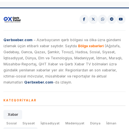
Qerbxeber.com
– Azərbaycanın qərb bölgəsi və ölkə üzrə gündəmi
izləmək üçün etibarlı xəbər saytıdır. Saytda
Bölgə xəbərləri
(Ağstafa,
Gədəbəy, Gəncə, Qazax, Şəmkir, Tovuz), Hadisə, Sosial, Siyasət,
İqtisadiyyat, Dünya, Elm və Texnologiya, Mədəniyyət, İdman, Maraqlı,
Müsahibə-Reportaj, QHT Xəbər və Qərb Xəbər TV bölmələri üzrə
gündəlik yenilənən xəbərlər yer alır. Regionlardan ən son xəbərlər,
ictimai-sosial mövzular, müsahibələr və reportajlar ilə aktual
məlumatları
Qerbxeber.com
-da izləyin.
KATEQORIYALAR
Xəbər
Sosial
Siyasət
İqtisadiyyat
Mədəniyyət
Dünya
İdman