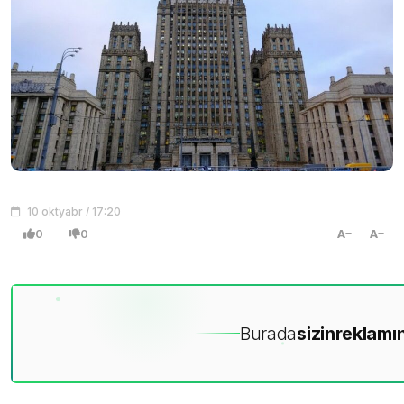
10 oktyabr / 17:20
0
0
A
A
Burada
sizin
reklamın