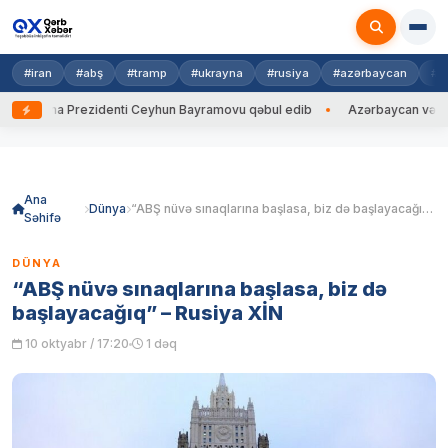
#iran
#abş
#tramp
#ukrayna
#rusiya
#azərbaycan
#h
krayna Prezidenti Ceyhun Bayramovu qəbul edib
Azərbaycan və Ukrayna
Skip
to
content
Ana
Dünya
“ABŞ nüvə sınaqlarına başlasa, biz də başlayacağıq” – Rusiya XİN
Səhifə
DÜNYA
“ABŞ nüvə sınaqlarına başlasa, biz də
başlayacağıq” – Rusiya XİN
10 oktyabr / 17:20
1 dəq