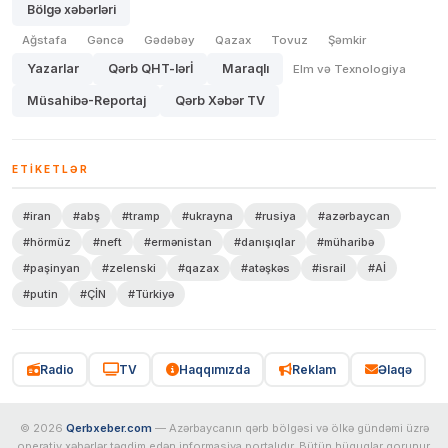
Bölgə xəbərləri
Ağstafa
Gəncə
Gədəbəy
Qazax
Tovuz
Şəmkir
Yazarlar
Qərb QHT-lərİ
Maraqlı
Elm və Texnologiya
Müsahibə-Reportaj
Qərb Xəbər TV
ETIKETLƏR
#iran
#abş
#tramp
#ukrayna
#rusiya
#azərbaycan
#hörmüz
#neft
#ermənistan
#danışıqlar
#müharibə
#paşinyan
#zelenski
#qazax
#atəşkəs
#israil
#Aİ
#putin
#ÇİN
#Türkiyə
Radio
TV
Haqqımızda
Reklam
Əlaqə
© 2026
Qerbxeber.com
— Azərbaycanın qərb bölgəsi və ölkə gündəmi üzrə
operativ xəbərlər təqdim edən informasiya portalıdır. Bütün hüquqlar qorunur.