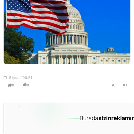
5 iyun / 09:51
0
0
A
A
Burada
sizin
reklamın