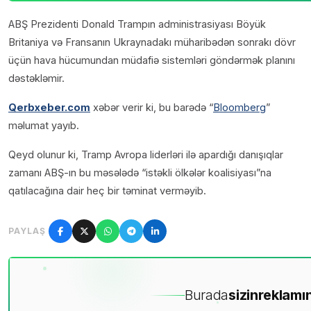
ABŞ Prezidenti Donald Trampın administrasiyası Böyük
Britaniya və Fransanın Ukraynadakı müharibədən sonrakı dövr
üçün hava hücumundan müdafiə sistemləri göndərmək planını
dəstəkləmir.
Qerbxeber.com
xəbər verir ki, bu barədə “
Bloomberg
”
məlumat yayıb.
Qeyd olunur ki, Tramp Avropa liderləri ilə apardığı danışıqlar
zamanı ABŞ-ın bu məsələdə “istəkli ölkələr koalisiyası”na
qatılacağına dair heç bir təminat verməyib.
PAYLAŞ
Burada
sizin
reklamın