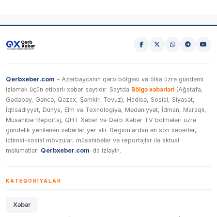
Qerbxeber.com
– Azərbaycanın qərb bölgəsi və ölkə üzrə gündəmi
izləmək üçün etibarlı xəbər saytıdır. Saytda
Bölgə xəbərləri
(Ağstafa,
Gədəbəy, Gəncə, Qazax, Şəmkir, Tovuz), Hadisə, Sosial, Siyasət,
İqtisadiyyat, Dünya, Elm və Texnologiya, Mədəniyyət, İdman, Maraqlı,
Müsahibə-Reportaj, QHT Xəbər və Qərb Xəbər TV bölmələri üzrə
gündəlik yenilənən xəbərlər yer alır. Regionlardan ən son xəbərlər,
ictimai-sosial mövzular, müsahibələr və reportajlar ilə aktual
məlumatları
Qerbxeber.com
-da izləyin.
KATEQORIYALAR
Xəbər