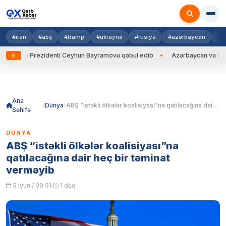
#iran
#abş
#tramp
#ukrayna
#rusiya
#azərbaycan
#h
ayna Prezidenti Ceyhun Bayramovu qəbul edib
Azərbaycan və Ukrayna 
Skip
to
content
Ana
Dünya
ABŞ “istəkli ölkələr koalisiyası”na qatılacağına dair heç bir təminat verməyib
Səhifə
DÜNYA
ABŞ “istəkli ölkələr koalisiyası”na
qatılacağına dair heç bir təminat
verməyib
5 iyun / 09:51
1 dəq