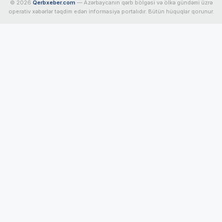
© 2026
Qerbxeber.com
— Azərbaycanın qərb bölgəsi və ölkə gündəmi üzrə
operativ xəbərlər təqdim edən informasiya portalıdır. Bütün hüquqlar qorunur.