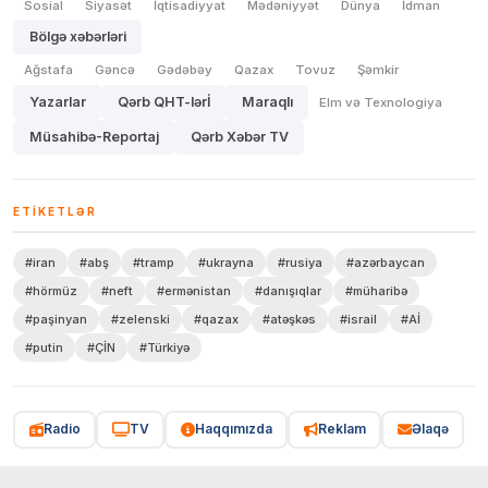
Sosial
Siyasət
İqtisadiyyat
Mədəniyyət
Dünya
İdman
Bölgə xəbərləri
Ağstafa
Gəncə
Gədəbəy
Qazax
Tovuz
Şəmkir
Yazarlar
Qərb QHT-lərİ
Maraqlı
Elm və Texnologiya
Müsahibə-Reportaj
Qərb Xəbər TV
ETIKETLƏR
#iran
#abş
#tramp
#ukrayna
#rusiya
#azərbaycan
#hörmüz
#neft
#ermənistan
#danışıqlar
#müharibə
#paşinyan
#zelenski
#qazax
#atəşkəs
#israil
#Aİ
#putin
#ÇİN
#Türkiyə
Radio
TV
Haqqımızda
Reklam
Əlaqə