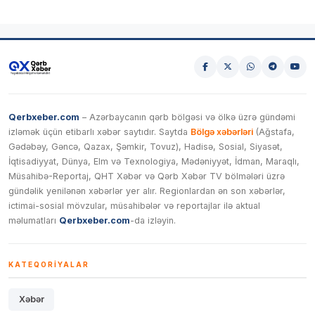
Qerbxeber.com
– Azərbaycanın qərb bölgəsi və ölkə üzrə gündəmi
izləmək üçün etibarlı xəbər saytıdır. Saytda
Bölgə xəbərləri
(Ağstafa,
Gədəbəy, Gəncə, Qazax, Şəmkir, Tovuz), Hadisə, Sosial, Siyasət,
İqtisadiyyat, Dünya, Elm və Texnologiya, Mədəniyyət, İdman, Maraqlı,
Müsahibə-Reportaj, QHT Xəbər və Qərb Xəbər TV bölmələri üzrə
gündəlik yenilənən xəbərlər yer alır. Regionlardan ən son xəbərlər,
ictimai-sosial mövzular, müsahibələr və reportajlar ilə aktual
məlumatları
Qerbxeber.com
-da izləyin.
KATEQORIYALAR
Xəbər