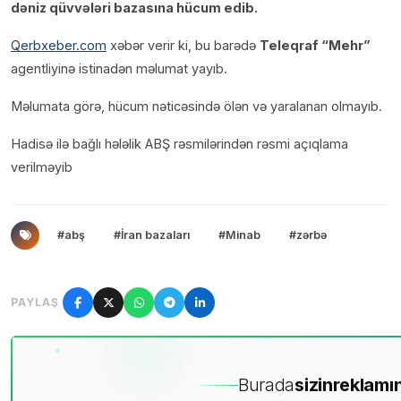
dəniz qüvvələri bazasına hücum edib.
Qerbxeber.com
xəbər verir ki, bu barədə
Teleqraf “Mehr”
agentliyinə istinadən məlumat yayıb.
Məlumata görə, hücum nəticəsində ölən və yaralanan olmayıb.
Hadisə ilə bağlı hələlik ABŞ rəsmilərindən rəsmi açıqlama
verilməyib
#abş
#İran bazaları
#Minab
#zərbə
PAYLAŞ
Burada
sizin
reklamın