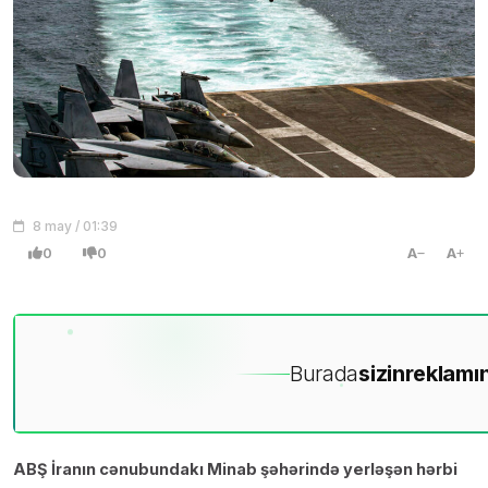
8 may / 01:39
0
0
A
A
Burada
sizin
reklamın
ABŞ İranın cənubundakı Minab şəhərində yerləşən hərbi