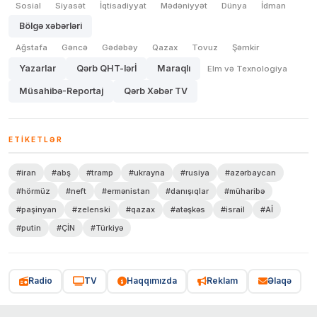
Sosial
Siyasət
İqtisadiyyat
Mədəniyyət
Dünya
İdman
Bölgə xəbərləri
Ağstafa
Gəncə
Gədəbəy
Qazax
Tovuz
Şəmkir
Yazarlar
Qərb QHT-lərİ
Maraqlı
Elm və Texnologiya
Müsahibə-Reportaj
Qərb Xəbər TV
ETIKETLƏR
#iran
#abş
#tramp
#ukrayna
#rusiya
#azərbaycan
#hörmüz
#neft
#ermənistan
#danışıqlar
#müharibə
#paşinyan
#zelenski
#qazax
#atəşkəs
#israil
#Aİ
#putin
#ÇİN
#Türkiyə
Radio
TV
Haqqımızda
Reklam
Əlaqə