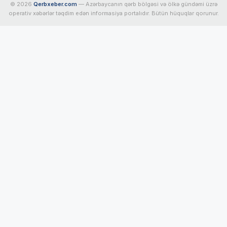
© 2026
Qerbxeber.com
— Azərbaycanın qərb bölgəsi və ölkə gündəmi üzrə
operativ xəbərlər təqdim edən informasiya portalıdır. Bütün hüquqlar qorunur.