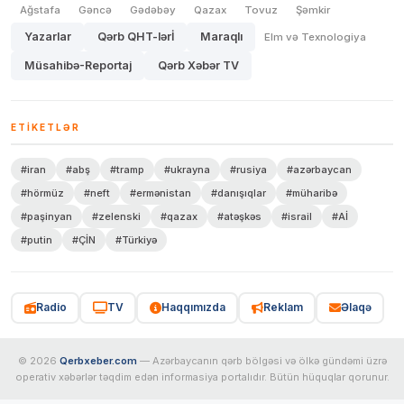
Ağstafa
Gəncə
Gədəbəy
Qazax
Tovuz
Şəmkir
Yazarlar
Qərb QHT-lərİ
Maraqlı
Elm və Texnologiya
Müsahibə-Reportaj
Qərb Xəbər TV
ETIKETLƏR
#iran
#abş
#tramp
#ukrayna
#rusiya
#azərbaycan
#hörmüz
#neft
#ermənistan
#danışıqlar
#müharibə
#paşinyan
#zelenski
#qazax
#atəşkəs
#israil
#Aİ
#putin
#ÇİN
#Türkiyə
Radio
TV
Haqqımızda
Reklam
Əlaqə
© 2026
Qerbxeber.com
— Azərbaycanın qərb bölgəsi və ölkə gündəmi üzrə
operativ xəbərlər təqdim edən informasiya portalıdır. Bütün hüquqlar qorunur.