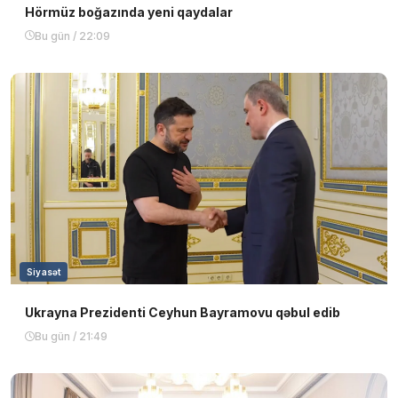
Hörmüz boğazında yeni qaydalar
Bu gün / 22:09
Siyasət
Ukrayna Prezidenti Ceyhun Bayramovu qəbul edib
Bu gün / 21:49