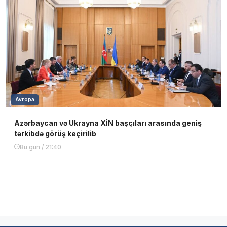
Avropa
Azərbaycan və Ukrayna XİN başçıları arasında geniş
tərkibdə görüş keçirilib
Bu gün / 21:40