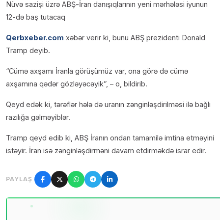
Nüvə sazişi üzrə ABŞ-İran danışıqlarının yeni mərhələsi iyunun
12-də baş tutacaq
Qerbxeber.com
xəbər verir ki, bunu ABŞ prezidenti Donald
Tramp deyib.
“Cümə axşamı İranla görüşümüz var, ona görə də cümə
axşamına qədər gözləyəcəyik”, – o, bildirib.
Qeyd edək ki, tərəflər hələ də uranın zənginləşdirilməsi ilə bağlı
razılığa gəlməyiblər.
Tramp qeyd edib ki, ABŞ İranın ondan tamamilə imtina etməyini
istəyir. İran isə zənginləşdirməni davam etdirməkdə israr edir.
PAYLAŞ