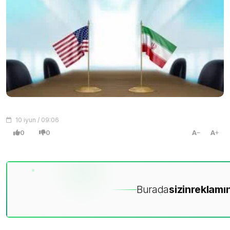
10 iyun / 09:06
0
0
A
A
Burada
sizin
reklamın