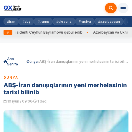
#iran
#abş
#tramp
#ukrayna
#rusiya
#azərbaycan
#h
rezidenti Ceyhun Bayramovu qəbul edib
Azərbaycan və Ukrayna XİN baş
Skip
to
content
Ana
Dünya
ABŞ-İran danışıqlarının yeni mərhələsinin tarixi bilinib
Səhifə
DÜNYA
ABŞ-İran danışıqlarının yeni mərhələsinin
tarixi bilinib
10 iyun / 09:06
1 dəq