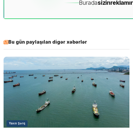
Burada
sizin
reklamın
Bu gün paylaşılan digər xəbərlər
Yaxın Şərq