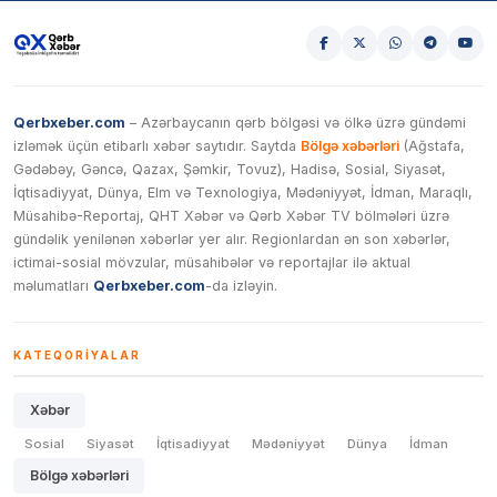
Qerbxeber.com
– Azərbaycanın qərb bölgəsi və ölkə üzrə gündəmi
izləmək üçün etibarlı xəbər saytıdır. Saytda
Bölgə xəbərləri
(Ağstafa,
Gədəbəy, Gəncə, Qazax, Şəmkir, Tovuz), Hadisə, Sosial, Siyasət,
İqtisadiyyat, Dünya, Elm və Texnologiya, Mədəniyyət, İdman, Maraqlı,
Müsahibə-Reportaj, QHT Xəbər və Qərb Xəbər TV bölmələri üzrə
gündəlik yenilənən xəbərlər yer alır. Regionlardan ən son xəbərlər,
ictimai-sosial mövzular, müsahibələr və reportajlar ilə aktual
məlumatları
Qerbxeber.com
-da izləyin.
KATEQORIYALAR
Xəbər
Sosial
Siyasət
İqtisadiyyat
Mədəniyyət
Dünya
İdman
Bölgə xəbərləri