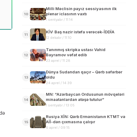
Milli Məclisin payız sessiyasının ilk
plenar iclasının vaxtı
10
1 sentyabr / 11:14
KİV: Baş nazir istefa verəcək-İDDİA
11
12 dekabr / 11:10
Tanınmış skripka ustası Vahid
Bayramov vəfat edib
12
23 aprel / 11:28
Dünya Sudandan qaçır – Qərb səfərbər
oldu
13
24 aprel / 14:39
MN: “Azərbaycan Ordusunun mövqeləri
minaatanlardan atəşə tutulur”
14
1 sentyabr / 13:05
ndə
Rusiya XİN: Qərb Ermənistanın KTMT və
Aİİ-dən çıxmasına çalışır
15
6 aprel / 09:15