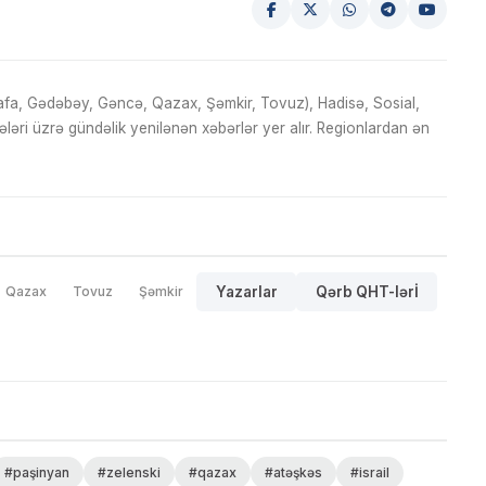
fa, Gədəbəy, Gəncə, Qazax, Şəmkir, Tovuz), Hadisə, Sosial,
ri üzrə gündəlik yenilənən xəbərlər yer alır. Regionlardan ən
Qazax
Tovuz
Şəmkir
Yazarlar
Qərb QHT-lərİ
#paşinyan
#zelenski
#qazax
#atəşkəs
#israil