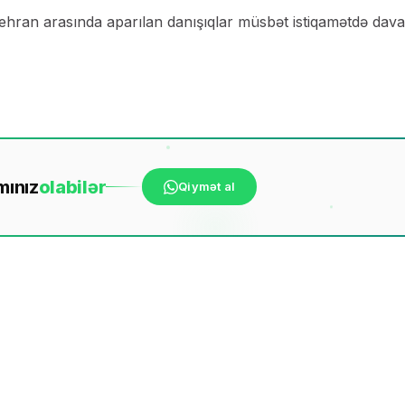
Tehran arasında aparılan danışıqlar müsbət istiqamətdə dav
mınız
ola
bilər
Qiymət al