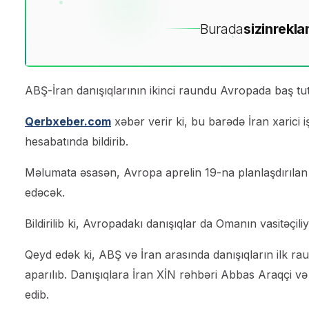
Burada
sizin
rekla
ABŞ-İran danışıqlarının ikinci raundu Avropada baş tu
Qerbxeber.com
xəbər verir ki, bu barədə İran xarici 
hesabatında bildirib.
Məlumata əsasən, Avropa aprelin 19-na planlaşdırılan 
edəcək.
Bildirilib ki, Avropadakı danışıqlar da Omanın vasitəçiliy
Qeyd edək ki, ABŞ və İran arasında danışıqların ilk ra
aparılıb. Danışıqlara İran XİN rəhbəri Abbas Araqçi və
edib.