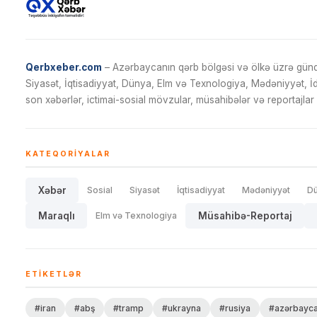
Qerbxeber.com
– Azərbaycanın qərb bölgəsi və ölkə üzrə gündə
Siyasət, İqtisadiyyat, Dünya, Elm və Texnologiya, Mədəniyyət, 
son xəbərlər, ictimai-sosial mövzular, müsahibələr və reportajlar 
KATEQORIYALAR
Xəbər
Sosial
Siyasət
İqtisadiyyat
Mədəniyyət
D
Maraqlı
Elm və Texnologiya
Müsahibə-Reportaj
ETIKETLƏR
#iran
#abş
#tramp
#ukrayna
#rusiya
#azərbayc