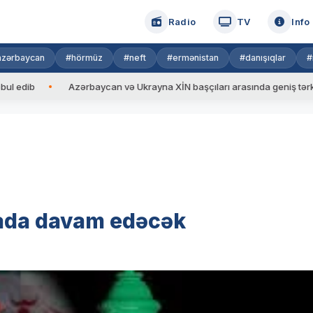
Radio
TV
Info
azərbaycan
#hörmüz
#neft
#ermənistan
#danışıqlar
#
b
Azərbaycan və Ukrayna XİN başçıları arasında geniş tərkibdə gör
pada davam edəcək