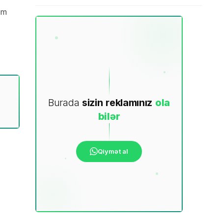
am
Burada
sizin
reklamınız
ola
bilər
Qiymət al