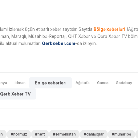
mi izləmək üçün etibarlı xəbər saytıdır. Saytda
Bölgə xəbərləri
(Ağsta
İdman, Maraqlı, Müsahibə-Reportaj, QHT Xəbər və Qərb Xəbər TV bölmələ
ilə aktual məlumatları
Qerbxeber.com
-da izləyin.
ünya
İdman
Bölgə xəbərləri
Ağstafa
Gəncə
Gədəbəy
Qərb Xəbər TV
an
#hörmüz
#neft
#ermənistan
#danışıqlar
#müharibə