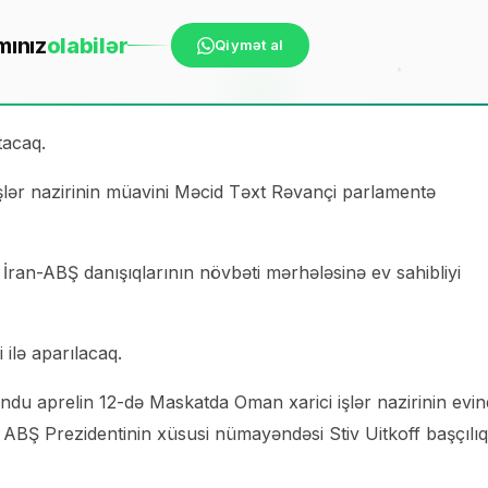
mınız
ola
bilər
Qiymət al
tacaq.
işlər nazirinin müavini Məcid Təxt Rəvançi parlamentə
İran-ABŞ danışıqlarının növbəti mərhələsinə ev sahibliyi
i ilə aparılacaq.
undu aprelin 12-də Maskatda Oman xarici işlər nazirinin evi
 ABŞ Prezidentinin xüsusi nümayəndəsi Stiv Uitkoff başçılıq