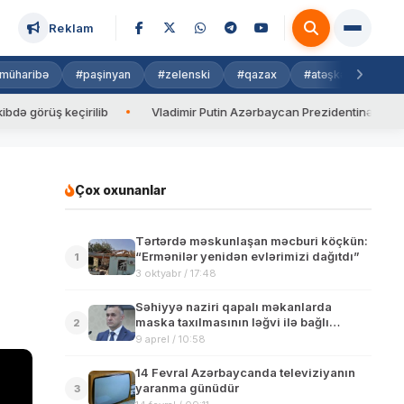
Reklam
müharibə
#paşinyan
#zelenski
#qazax
#atəşkəs
#isra
üş keçirilib
Vladimir Putin Azərbaycan Prezidentinə zəng edib
Çox oxunanlar
Tərtərdə məskunlaşan məcburi köçkün:
“Ermənilər yenidən evlərimizi dağıtdı”
1
3 oktyabr / 17:48
Səhiyyə naziri qapalı məkanlarda
maska taxılmasının ləğvi ilə bağlı
2
açıqlama verdi
9 aprel / 10:58
14 Fevral Azərbaycanda televiziyanın
yaranma günüdür
3