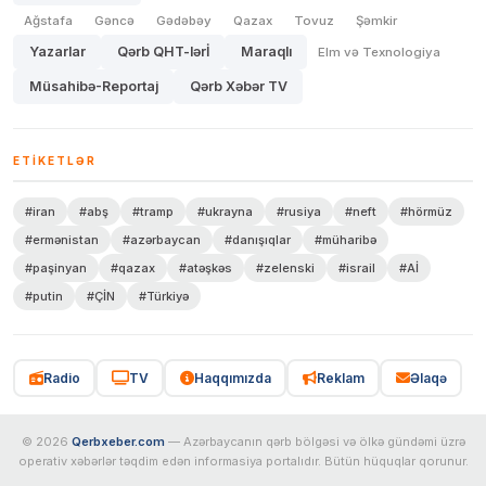
Ağstafa
Gəncə
Gədəbəy
Qazax
Tovuz
Şəmkir
Yazarlar
Qərb QHT-lərİ
Maraqlı
Elm və Texnologiya
Müsahibə-Reportaj
Qərb Xəbər TV
ETIKETLƏR
#iran
#abş
#tramp
#ukrayna
#rusiya
#neft
#hörmüz
#ermənistan
#azərbaycan
#danışıqlar
#müharibə
#paşinyan
#qazax
#atəşkəs
#zelenski
#israil
#Aİ
#putin
#ÇİN
#Türkiyə
Radio
TV
Haqqımızda
Reklam
Əlaqə
© 2026
Qerbxeber.com
— Azərbaycanın qərb bölgəsi və ölkə gündəmi üzrə
operativ xəbərlər təqdim edən informasiya portalıdır. Bütün hüquqlar qorunur.