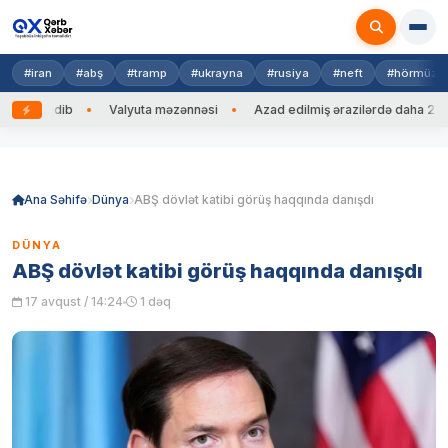
#iran
#abş
#tramp
#ukrayna
#rusiya
#neft
#hörmüz
əng edib
Valyuta məzənnəsi
Azad edilmiş ərazilərdə daha 212 mi
Skip
to
content
Ana Səhifə
Dünya
ABŞ dövlət katibi görüş haqqında danışdı
DÜNYA
ABŞ dövlət katibi görüş haqqında danışdı
17 avqust / 14:24
1 dəq