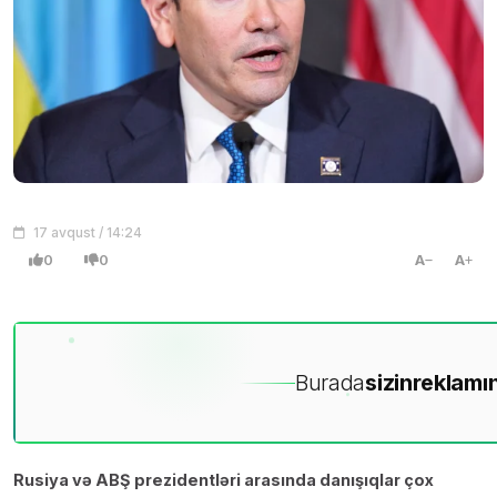
17 avqust / 14:24
0
0
A
A
Burada
sizin
reklamın
Rusiya və ABŞ prezidentləri arasında danışıqlar çox