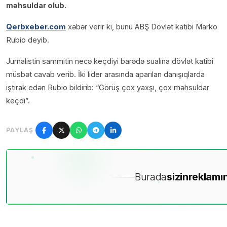
məhsuldar olub.
Qerbxeber.com
xəbər verir ki, bunu ABŞ Dövlət katibi Marko
Rubio deyib.
Jurnalistin sammitin necə keçdiyi barədə sualına dövlət katibi
müsbət cavab verib. İki lider arasında aparılan danışıqlarda
iştirak edən Rubio bildirib: “Görüş çox yaxşı, çox məhsuldar
keçdi”.
PAYLAŞ
Burada
sizin
reklamın