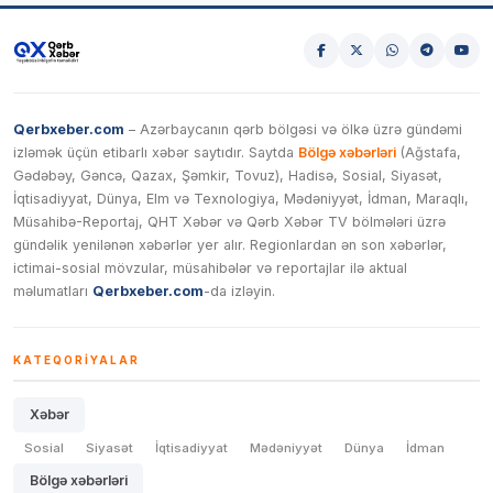
Qerbxeber.com
– Azərbaycanın qərb bölgəsi və ölkə üzrə gündəmi
izləmək üçün etibarlı xəbər saytıdır. Saytda
Bölgə xəbərləri
(Ağstafa,
Gədəbəy, Gəncə, Qazax, Şəmkir, Tovuz), Hadisə, Sosial, Siyasət,
İqtisadiyyat, Dünya, Elm və Texnologiya, Mədəniyyət, İdman, Maraqlı,
Müsahibə-Reportaj, QHT Xəbər və Qərb Xəbər TV bölmələri üzrə
gündəlik yenilənən xəbərlər yer alır. Regionlardan ən son xəbərlər,
ictimai-sosial mövzular, müsahibələr və reportajlar ilə aktual
məlumatları
Qerbxeber.com
-da izləyin.
KATEQORIYALAR
Xəbər
Sosial
Siyasət
İqtisadiyyat
Mədəniyyət
Dünya
İdman
Bölgə xəbərləri