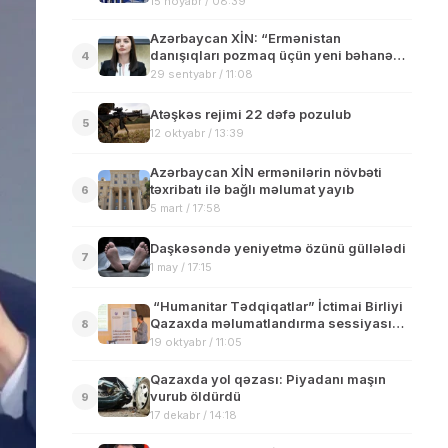
15 noyabr / 08:39
Azərbaycan XİN: “Ermənistan
danışıqları pozmaq üçün yeni bəhanə
4
axtarır”
29 sentyabr / 11:08
Atəşkəs rejimi 22 dəfə pozulub
5
12 oktyabr / 13:39
Azərbaycan XİN ermənilərin növbəti
təxribatı ilə bağlı məlumat yayıb
6
5 mart / 17:58
Daşkəsəndə yeniyetmə özünü güllələdi
7
1 may / 17:15
“Humanitar Tədqiqatlar” İctimai Birliyi
Qazaxda məlumatlandırma sessiyası
8
keçirib
19 oktyabr / 11:05
Qazaxda yol qəzası: Piyadanı maşın
vurub öldürdü
9
17 dekabr / 14:18