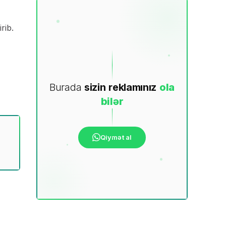
rib.
Burada
sizin
reklamınız
ola
bilər
Qiymət al