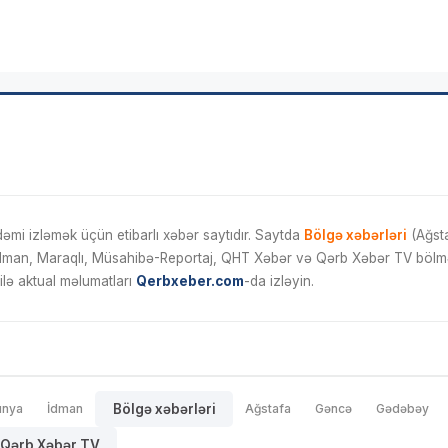
mi izləmək üçün etibarlı xəbər saytıdır. Saytda
Bölgə xəbərləri
(Ağsta
İdman, Maraqlı, Müsahibə-Reportaj, QHT Xəbər və Qərb Xəbər TV bölmələ
ilə aktual məlumatları
Qerbxeber.com
-da izləyin.
ünya
İdman
Bölgə xəbərləri
Ağstafa
Gəncə
Gədəbəy
Qərb Xəbər TV