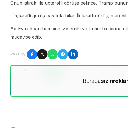
Onun iştirakı ilə üçtərəfli görüşə gəlincə, Tramp bunun
“Üçtərəfli görüş baş tuta bilər. İkitərəfli görüş, mən b
Ağ Ev rəhbəri həmçinin Zelenski və Putini bir-birinə 
müqayisə edib.
PAYLAŞ
Burada
sizin
rekla