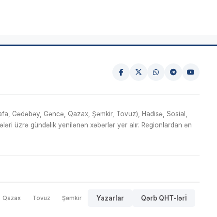
fa, Gədəbəy, Gəncə, Qazax, Şəmkir, Tovuz), Hadisə, Sosial,
ri üzrə gündəlik yenilənən xəbərlər yer alır. Regionlardan ən
Qazax
Tovuz
Şəmkir
Yazarlar
Qərb QHT-lərİ