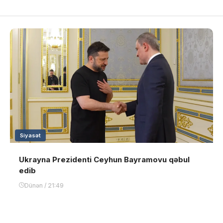
Siyasət
Ukrayna Prezidenti Ceyhun Bayramovu qəbul
edib
Dünən / 21:49