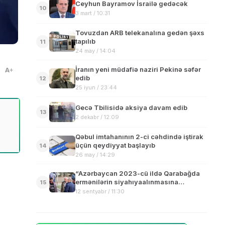
Ceyhun Bayramov İsrailə gedəcək
10
3 mart / 10:31
Tovuzdan ARB telekanalına gedən şəxs
tapılıb
11
24 may / 14:04
İranın yeni müdafiə naziri Pekinə səfər
A
edib
12
25 iyun / 23:44
Gecə Tbilisidə aksiya davam edib
13
2 dekabr / 12:09
Qəbul imtahanının 2-ci cəhdində iştirak
üçün qeydiyyat başlayıb
14
26 may / 14:29
“Azərbaycan 2023-cü ildə Qarabağda
ermənilərin siyahıyaalınmasına
15
başlayacaq” – Rəy
12 sentyabr / 11:30