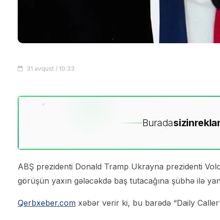
31 avqust / 10:33
Burada
sizin
rekla
ABŞ prezidenti Donald Tramp Ukrayna prezidenti Volodi
görüşün yaxın gələcəkdə baş tutacağına şübhə ilə yan
Qerbxeber.com
xəbər verir ki, bu barədə “Daily Calle