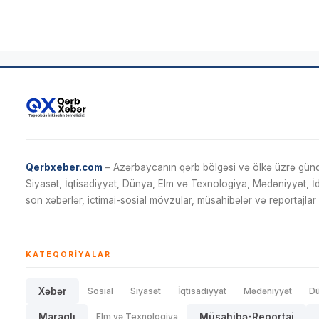
Qerbxeber.com
– Azərbaycanın qərb bölgəsi və ölkə üzrə gündə
Siyasət, İqtisadiyyat, Dünya, Elm və Texnologiya, Mədəniyyət, 
son xəbərlər, ictimai-sosial mövzular, müsahibələr və reportajlar 
KATEQORIYALAR
Xəbər
Sosial
Siyasət
İqtisadiyyat
Mədəniyyət
D
Maraqlı
Elm və Texnologiya
Müsahibə-Reportaj