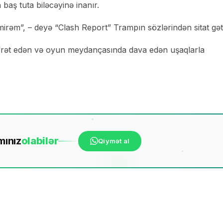
 baş tuta biləcəyinə inanır.
ilmirəm”, – deyə “Clash Report” Trampın sözlərindən sitat gəti
nifrət edən və oyun meydançasında dava edən uşaqlarla
mınız
ola
bilər
Qiymət al