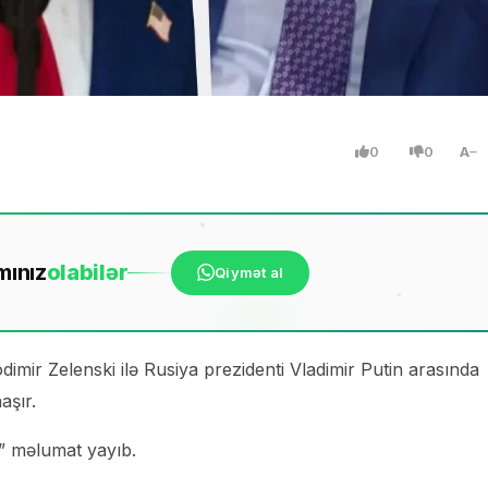
0
0
A
mınız
ola
bilər
Qiymət al
mir Zelenski ilə Rusiya prezidenti Vladimir Putin arasında
aşır.
r” məlumat yayıb.