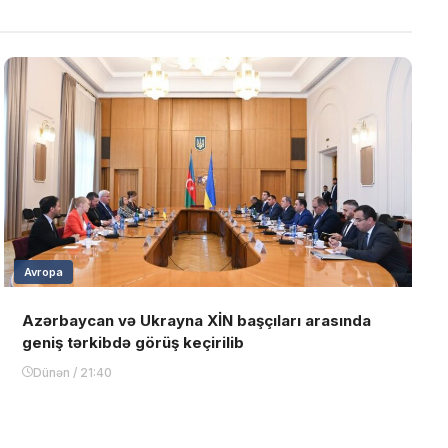
Avropa
Azərbaycan və Ukrayna XİN başçıları arasında
geniş tərkibdə görüş keçirilib
Dünən / 21:40