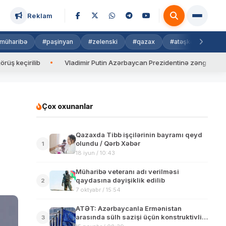
Reklam
müharibə
#paşinyan
#zelenski
#qazax
#atəşkəs
#isra
lib
Vladimir Putin Azərbaycan Prezidentinə zəng edib
Val
Çox oxunanlar
Qazaxda Tibb işçilərinin bayramı qeyd
olundu / Qərb Xəbər
1
18 iyun / 10:43
Müharibə veteranı adı verilməsi
qaydasına dəyişiklik edilib
2
7 oktyabr / 15:54
ATƏT: Azərbaycanla Ermənistan
arasında sülh sazişi üçün konstruktivlik
3
vacibdir