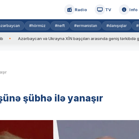
Radio
TV
Info
azərbaycan
#hörmüz
#neft
#ermənistan
#danışıqlar
#
Azərbaycan və Ukrayna XİN başçıları arasında geniş tərkibdə görüş keçiri
aşır
ünə şübhə ilə yanaşır