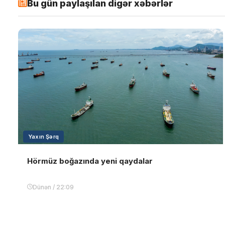
Bu gün paylaşılan digər xəbərlər
Yaxın Şərq
Hörmüz boğazında yeni qaydalar
Dünən / 22:09