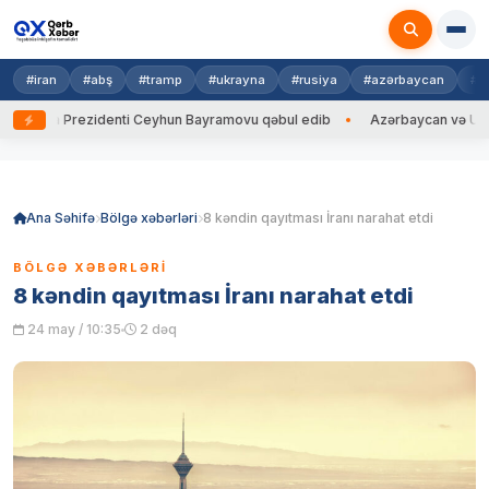
#iran
#abş
#tramp
#ukrayna
#rusiya
#azərbaycan
#h
ayna Prezidenti Ceyhun Bayramovu qəbul edib
Azərbaycan və Ukrayna X
Skip
to
content
Ana Səhifə
Bölgə xəbərləri
8 kəndin qayıtması İranı narahat etdi
BÖLGƏ XƏBƏRLƏRI
8 kəndin qayıtması İranı narahat etdi
24 may / 10:35
2 dəq