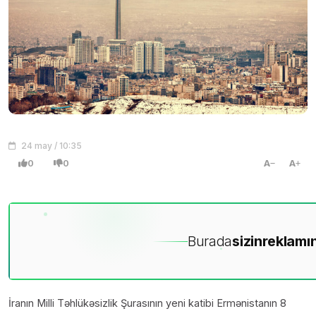
24 may / 10:35
0
0
A
A
Burada
sizin
reklamın
İranın Milli Təhlükəsizlik Şurasının yeni katibi Ermənistanın 8