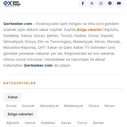
Qerbxeber.com
– Azərbaycanın qərb bölgəsi və ölkə üzrə gündəmi
izləmək üçün etibarlı xəbər saytıdır. Saytda
Bölgə xəbərləri
(Ağstafa,
Gədəbəy, Gəncə, Qazax, Şəmkir, Tovuz), Hadisə, Sosial, Siyasət,
İqtisadiyyat, Dünya, Elm və Texnologiya, Mədəniyyət, İdman, Maraqlı,
Müsahibə-Reportaj, QHT Xəbər və Qərb Xəbər TV bölmələri üzrə
gündəlik yenilənən xəbərlər yer alır. Regionlardan ən son xəbərlər,
ictimai-sosial mövzular, müsahibələr və reportajlar ilə aktual
məlumatları
Qerbxeber.com
-da izləyin.
KATEQORIYALAR
Xəbər
Sosial
Siyasət
İqtisadiyyat
Mədəniyyət
Dünya
İdman
Bölgə xəbərləri
Ağstafa
Gəncə
Gədəbəy
Qazax
Tovuz
Şəmkir