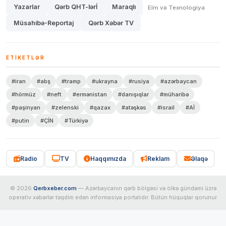
Yazarlar
Qərb QHT-lərİ
Maraqlı
Elm və Texnologiya
Müsahibə-Reportaj
Qərb Xəbər TV
ETIKETLƏR
#iran
#abş
#tramp
#ukrayna
#rusiya
#azərbaycan
#hörmüz
#neft
#ermənistan
#danışıqlar
#müharibə
#paşinyan
#zelenski
#qazax
#atəşkəs
#israil
#Aİ
#putin
#ÇİN
#Türkiyə
Radio
TV
Haqqımızda
Reklam
Əlaqə
© 2026
Qerbxeber.com
— Azərbaycanın qərb bölgəsi və ölkə gündəmi üzrə
operativ xəbərlər təqdim edən informasiya portalıdır. Bütün hüquqlar qorunur.