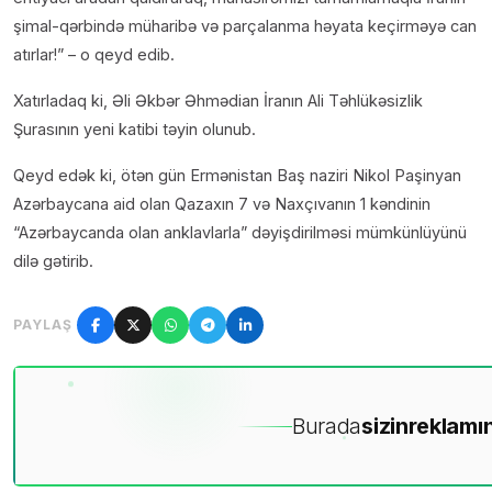
şimal-qərbində müharibə və parçalanma həyata keçirməyə can
atırlar!” – o qeyd edib.
Xatırladaq ki, Əli Əkbər Əhmədian İranın Ali Təhlükəsizlik
Şurasının yeni katibi təyin olunub.
Qeyd edək ki, ötən gün Ermənistan Baş naziri Nikol Paşinyan
Azərbaycana aid olan Qazaxın 7 və Naxçıvanın 1 kəndinin
“Azərbaycanda olan anklavlarla” dəyişdirilməsi mümkünlüyünü
dilə gətirib.
PAYLAŞ
Burada
sizin
reklamın