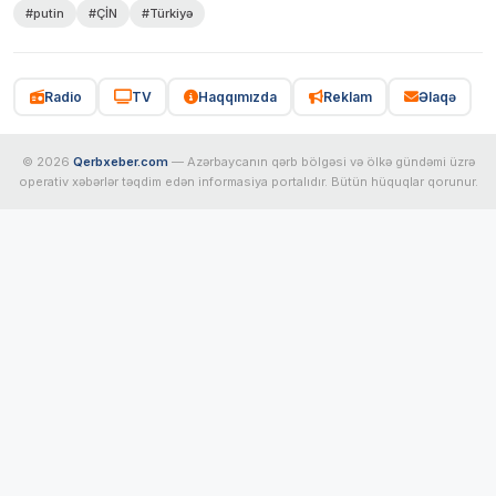
#putin
#ÇİN
#Türkiyə
Radio
TV
Haqqımızda
Reklam
Əlaqə
© 2026
Qerbxeber.com
— Azərbaycanın qərb bölgəsi və ölkə gündəmi üzrə
operativ xəbərlər təqdim edən informasiya portalıdır. Bütün hüquqlar qorunur.