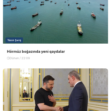
Yaxın Şərq
Hörmüz boğazında yeni qaydalar
Dünən / 22:09