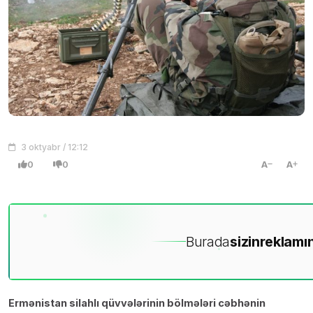
3 oktyabr / 12:12
0
0
A
A
Burada
sizin
reklamın
Ermənistan silahlı qüvvələrinin bölmələri cəbhənin