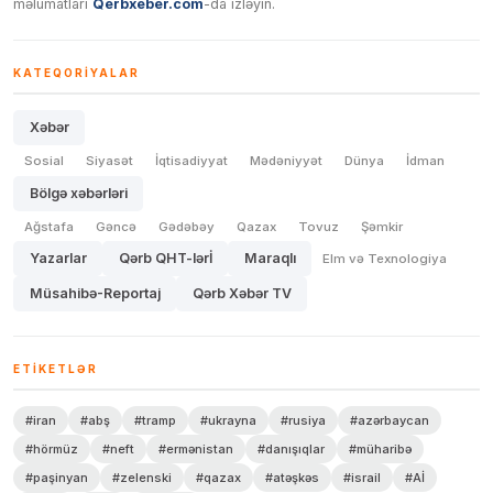
məlumatları
Qerbxeber.com
-da izləyin.
KATEQORIYALAR
Xəbər
Sosial
Siyasət
İqtisadiyyat
Mədəniyyət
Dünya
İdman
Bölgə xəbərləri
Ağstafa
Gəncə
Gədəbəy
Qazax
Tovuz
Şəmkir
Yazarlar
Qərb QHT-lərİ
Maraqlı
Elm və Texnologiya
Müsahibə-Reportaj
Qərb Xəbər TV
ETIKETLƏR
#iran
#abş
#tramp
#ukrayna
#rusiya
#azərbaycan
#hörmüz
#neft
#ermənistan
#danışıqlar
#müharibə
#paşinyan
#zelenski
#qazax
#atəşkəs
#israil
#Aİ