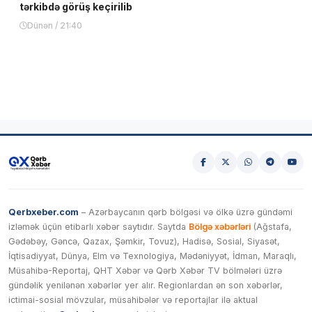
tərkibdə görüş keçirilib
Dünən / 21:40
Qerbxeber.com
– Azərbaycanın qərb bölgəsi və ölkə üzrə gündəmi
izləmək üçün etibarlı xəbər saytıdır. Saytda
Bölgə xəbərləri
(Ağstafa,
Gədəbəy, Gəncə, Qazax, Şəmkir, Tovuz), Hadisə, Sosial, Siyasət,
İqtisadiyyat, Dünya, Elm və Texnologiya, Mədəniyyət, İdman, Maraqlı,
Müsahibə-Reportaj, QHT Xəbər və Qərb Xəbər TV bölmələri üzrə
gündəlik yenilənən xəbərlər yer alır. Regionlardan ən son xəbərlər,
ictimai-sosial mövzular, müsahibələr və reportajlar ilə aktual