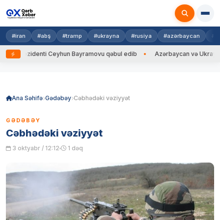
#iran
#abş
#tramp
#ukrayna
#rusiya
#azərbaycan
#h
ezidenti Ceyhun Bayramovu qəbul edib
Azərbaycan və Ukrayna XİN başç
Skip
to
content
Ana Səhifə
Gədəbəy
Cəbhədəki vəziyyət
GƏDƏBƏY
Cəbhədəki vəziyyət
3 oktyabr / 12:12
1 dəq