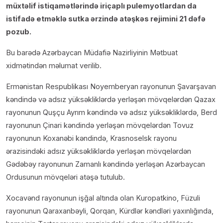
müxtəlif istiqamətlərində iriçaplı pulemyotlardan da
istifadə etməklə sutka ərzində atəşkəs rejimini 21 dəfə
pozub.
Bu barədə Azərbaycan Müdafiə Nazirliyinin Mətbuat
xidmətindən məlumat verilib.
Ermənistan Respublikası Noyemberyan rayonunun Şavarşavan
kəndində və adsız yüksəkliklərdə yerləşən mövqelərdən Qazax
rayonunun Quşçu Ayrım kəndində və adsız yüksəkliklərdə, Berd
rayonunun Çinari kəndində yerləşən mövqelərdən Tovuz
rayonunun Koxanəbi kəndində, Krasnoselsk rayonu
ərazisindəki adsız yüksəkliklərdə yerləşən mövqelərdən
Gədəbəy rayonunun Zamanlı kəndində yerləşən Azərbaycan
Ordusunun mövqeləri atəşə tutulub.
Xocavənd rayonunun işğal altında olan Kuropatkino, Füzuli
rayonunun Qaraxanbəyli, Qorqan, Kürdlər kəndləri yaxınlığında,