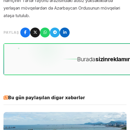
həmçinin Tərtər rayonu ərazisindəki adsız yüksəkliklərdə
yerləşən mövqelərdən də Azərbaycan Ordusunun mövqeləri
atəşə tutulub.
PAYLAŞ
Burada
sizin
reklamın
Bu gün paylaşılan digər xəbərlər