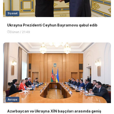
Siyasət
Ukrayna Prezidenti Ceyhun Bayramovu qəbul edib
Dünən / 21:49
Avropa
Azərbaycan və Ukrayna XİN başçıları arasında geniş