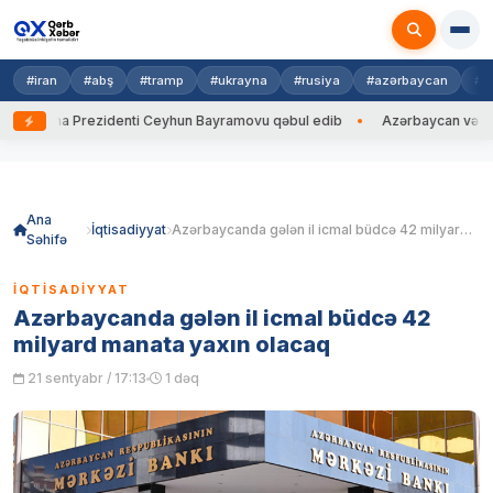
#iran
#abş
#tramp
#ukrayna
#rusiya
#azərbaycan
#h
krayna Prezidenti Ceyhun Bayramovu qəbul edib
Azərbaycan və Ukrayna
Skip
to
content
Ana
İqtisadiyyat
Azərbaycanda gələn il icmal büdcə 42 milyard manata yaxın olacaq
Səhifə
İQTISADIYYAT
Azərbaycanda gələn il icmal büdcə 42
milyard manata yaxın olacaq
21 sentyabr / 17:13
1 dəq