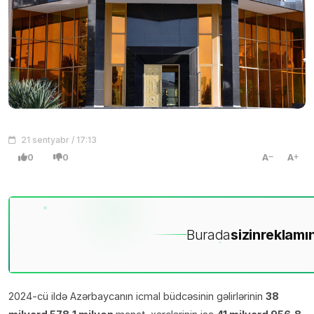
21 sentyabr / 17:13
0
0
A
A
Burada
sizin
reklamın
2024-cü ildə Azərbaycanın icmal büdcəsinin gəlirlərinin
38