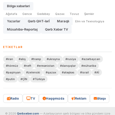
Bölgə xəbərləri
Ağstafa
Gəncə
Gədəbəy
Qazax
Tovuz
Şəmkir
Yazarlar
Qərb QHT-lərİ
Maraqlı
Elm və Texnologiya
Müsahibə-Reportaj
Qərb Xəbər TV
ETIKETLƏR
#iran
#abş
#tramp
#ukrayna
#rusiya
#azərbaycan
#hörmüz
#neft
#ermənistan
#danışıqlar
#müharibə
#paşinyan
#zelenski
#qazax
#atəşkəs
#israil
#Aİ
#putin
#ÇİN
#Türkiyə
Radio
TV
Haqqımızda
Reklam
Əlaqə
© 2026
Qerbxeber.com
— Azərbaycanın qərb bölgəsi və ölkə gündəmi üzrə