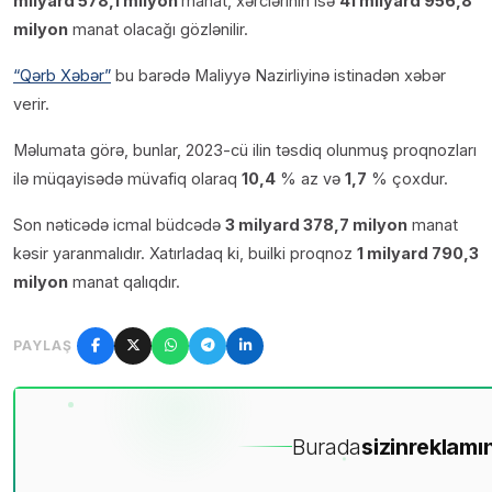
milyard 578,1 milyon
manat, xərclərinin isə
41 milyard 956,8
milyon
manat olacağı gözlənilir.
“Qərb Xəbər”
bu barədə Maliyyə Nazirliyinə istinadən xəbər
verir.
Məlumata görə, bunlar, 2023-cü ilin təsdiq olunmuş proqnozları
ilə müqayisədə müvafiq olaraq
10,4
% az və
1,7
% çoxdur.
Son nəticədə icmal büdcədə
3 milyard 378,7 milyon
manat
kəsir yaranmalıdır. Xatırladaq ki, builki proqnoz
1 milyard 790,3
milyon
manat qalıqdır.
PAYLAŞ
Burada
sizin
reklamın