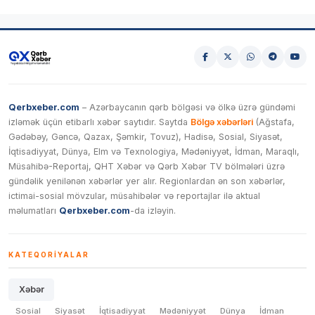
Qerbxeber.com
– Azərbaycanın qərb bölgəsi və ölkə üzrə gündəmi
izləmək üçün etibarlı xəbər saytıdır. Saytda
Bölgə xəbərləri
(Ağstafa,
Gədəbəy, Gəncə, Qazax, Şəmkir, Tovuz), Hadisə, Sosial, Siyasət,
İqtisadiyyat, Dünya, Elm və Texnologiya, Mədəniyyət, İdman, Maraqlı,
Müsahibə-Reportaj, QHT Xəbər və Qərb Xəbər TV bölmələri üzrə
gündəlik yenilənən xəbərlər yer alır. Regionlardan ən son xəbərlər,
ictimai-sosial mövzular, müsahibələr və reportajlar ilə aktual
məlumatları
Qerbxeber.com
-da izləyin.
KATEQORIYALAR
Xəbər
Sosial
Siyasət
İqtisadiyyat
Mədəniyyət
Dünya
İdman