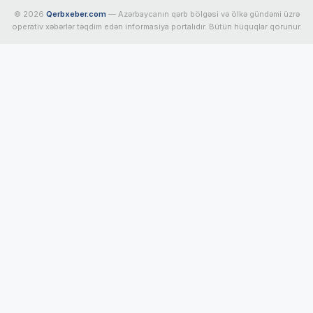
© 2026
Qerbxeber.com
— Azərbaycanın qərb bölgəsi və ölkə gündəmi üzrə
operativ xəbərlər təqdim edən informasiya portalıdır. Bütün hüquqlar qorunur.