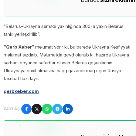
“Belarus-Ukrayna sərhədi yaxınlığında 300-ə yaxın Belarus
tankı yerləşdirilib”.
“Qərb Xəbər”
məlumat verir ki, bu barədə Ukrayna Kəşfiyyatı
məlumat sızdırıb. Məlumatda qeyd olunub ki, hazırda Ukrayna
sərhədi boyunca səfərbər olunan Belarus qoşunlarının
Ukraynaya daxil olmasına haqq qazandırmaq üçün Rusiya
təxribat hazırlayır.
qerbxeber.com
PAYLAŞ