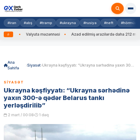
#iran
#abş
#tramp
#ukrayna
#rusiya
#neft
#hörmüz
edib
Valyuta məzənnəsi
Azad edilmiş ərazilərdə daha 212 mina, 
Skip
to
content
Ana
Siyasət
Ukrayna kəşfiyyatı: “Ukrayna sərhədinə yaxın 300-ə qədər Belarus tankı yerləşdirilib”
Səhifə
SIYASƏT
Ukrayna kəşfiyyatı: “Ukrayna sərhədinə
yaxın 300-ə qədər Belarus tankı
yerləşdirilib”
2 mart / 00:08
1 dəq