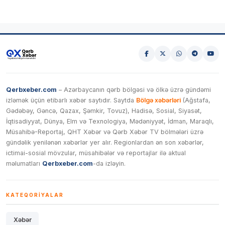
Qerbxeber.com
– Azərbaycanın qərb bölgəsi və ölkə üzrə gündəmi
izləmək üçün etibarlı xəbər saytıdır. Saytda
Bölgə xəbərləri
(Ağstafa,
Gədəbəy, Gəncə, Qazax, Şəmkir, Tovuz), Hadisə, Sosial, Siyasət,
İqtisadiyyat, Dünya, Elm və Texnologiya, Mədəniyyət, İdman, Maraqlı,
Müsahibə-Reportaj, QHT Xəbər və Qərb Xəbər TV bölmələri üzrə
gündəlik yenilənən xəbərlər yer alır. Regionlardan ən son xəbərlər,
ictimai-sosial mövzular, müsahibələr və reportajlar ilə aktual
məlumatları
Qerbxeber.com
-da izləyin.
KATEQORIYALAR
Xəbər