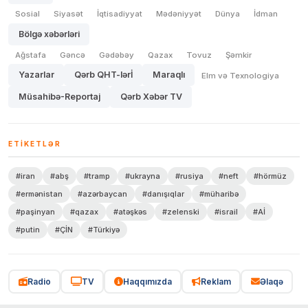
Sosial
Siyasət
İqtisadiyyat
Mədəniyyət
Dünya
İdman
Bölgə xəbərləri
Ağstafa
Gəncə
Gədəbəy
Qazax
Tovuz
Şəmkir
Yazarlar
Qərb QHT-lərİ
Maraqlı
Elm və Texnologiya
Müsahibə-Reportaj
Qərb Xəbər TV
ETIKETLƏR
#iran
#abş
#tramp
#ukrayna
#rusiya
#neft
#hörmüz
#ermənistan
#azərbaycan
#danışıqlar
#müharibə
#paşinyan
#qazax
#atəşkəs
#zelenski
#israil
#Aİ
#putin
#ÇİN
#Türkiyə
Radio
TV
Haqqımızda
Reklam
Əlaqə