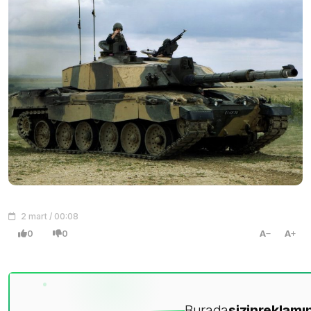
2 mart / 00:08
0
0
A
A
Burada
sizin
reklamın