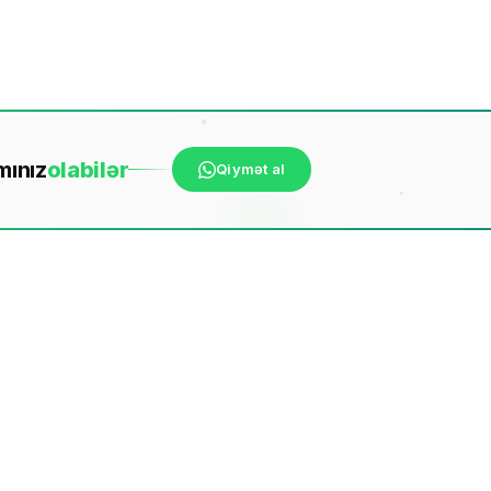
mınız
ola
bilər
Qiymət al