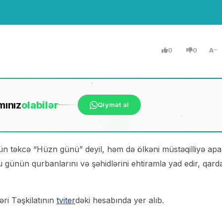
0
0
A
mınız
ola
bilər
Qiymət al
ün təkcə “Hüzn günü” deyil, həm də ölkəni müstəqilliyə ap
günün qurbanlarını və şəhidlərini ehtiramla yad edir, qard
əri Təşkilatının
tviter
dəki hesabında yer alıb.