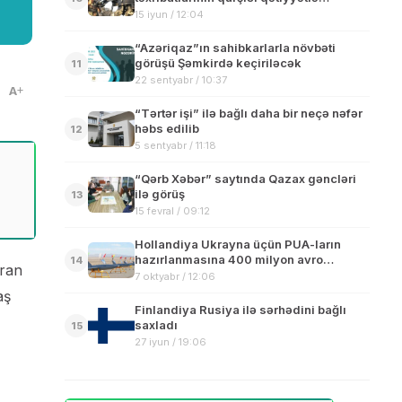
alınacaq”
15 iyun / 12:04
“Azəriqaz”ın sahibkarlarla növbəti
görüşü Şəmkirdə keçiriləcək
11
22 sentyabr / 10:37
A
“Tərtər işi” ilə bağlı daha bir neçə nəfər
həbs edilib
12
5 sentyabr / 11:18
“Qərb Xəbər” saytında Qazax gəncləri
ilə görüş
13
15 fevral / 09:12
Hollandiya Ukrayna üçün PUA-ların
hazırlanmasına 400 milyon avro
14
aran
ayıracaq
7 oktyabr / 12:06
aş
Finlandiya Rusiya ilə sərhədini bağlı
saxladı
15
27 iyun / 19:06