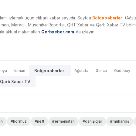
mi izləmək üçün etibarlı xəbər saytıdır. Saytda
Bölgə xəbərləri
(Ağsta
İdman, Maraqlı, Müsahibə-Reportaj, QHT Xəbər və Qərb Xəbər TV bölmələ
ilə aktual məlumatları
Qerbxeber.com
-da izləyin.
ünya
İdman
Bölgə xəbərləri
Ağstafa
Gəncə
Gədəbəy
Qərb Xəbər TV
an
#hörmüz
#neft
#ermənistan
#danışıqlar
#müharibə