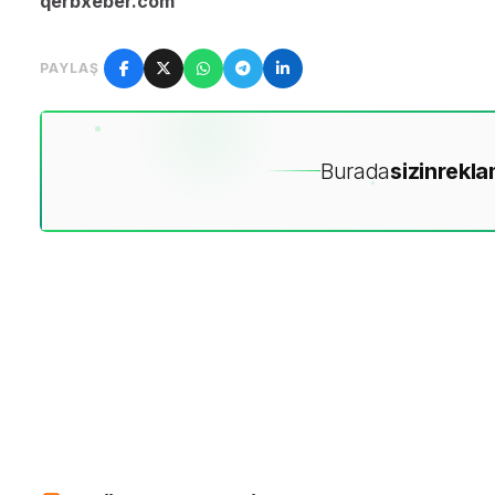
qerbxeber.com
PAYLAŞ
Burada
sizin
rekla