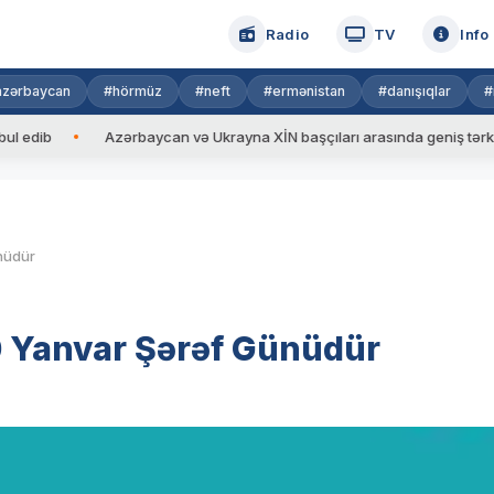
Radio
TV
Info
azərbaycan
#hörmüz
#neft
#ermənistan
#danışıqlar
#
b
Azərbaycan və Ukrayna XİN başçıları arasında geniş tərkibdə gö
ünüdür
20 Yanvar Şərəf Günüdür