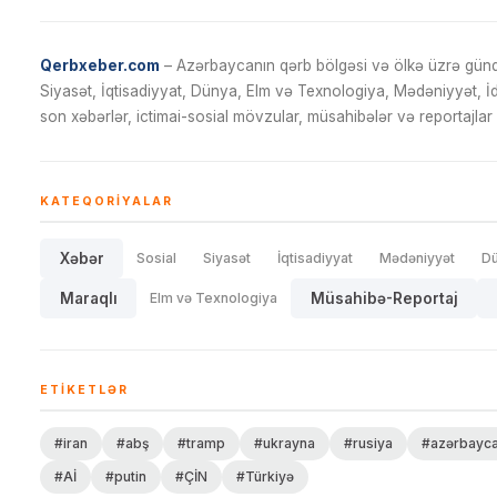
Qerbxeber.com
– Azərbaycanın qərb bölgəsi və ölkə üzrə gündə
Siyasət, İqtisadiyyat, Dünya, Elm və Texnologiya, Mədəniyyət, 
son xəbərlər, ictimai-sosial mövzular, müsahibələr və reportajlar 
KATEQORIYALAR
Xəbər
Sosial
Siyasət
İqtisadiyyat
Mədəniyyət
D
Maraqlı
Elm və Texnologiya
Müsahibə-Reportaj
ETIKETLƏR
#iran
#abş
#tramp
#ukrayna
#rusiya
#azərbayc
#Aİ
#putin
#ÇİN
#Türkiyə