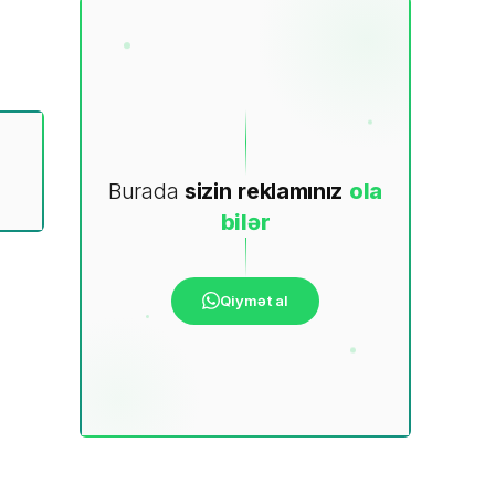
Burada
sizin
reklamınız
ola
bilər
Qiymət al