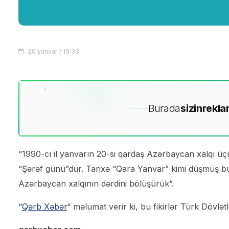
20 yanvar / 15:33
Burada
sizin
rekla
“1990-cı il yanvarın 20-si qardaş Azərbaycan xalqı üç
“Şərəf günü”dür. Tarixə “Qara Yanvar” kimi düşmüş bu 
Azərbaycan xalqının dərdini bölüşürük”.
“
Qərb Xəbər
“ məlumat verir ki, bu fikirlər Türk Dövlətl