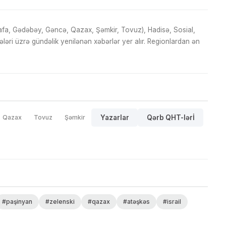
fa, Gədəbəy, Gəncə, Qazax, Şəmkir, Tovuz), Hadisə, Sosial,
ri üzrə gündəlik yenilənən xəbərlər yer alır. Regionlardan ən
Qazax
Tovuz
Şəmkir
Yazarlar
Qərb QHT-lərİ
#paşinyan
#zelenski
#qazax
#atəşkəs
#israil