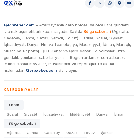
Qerbxeber.com
– Azərbaycanın qərb bölgəsi və ölkə üzrə gündəmi
izləmək üçün etibarlı xəbər saytıdır. Saytda
Bölgə xəbərləri
(Ağstafa,
Gədəbəy, Gəncə, Qazax, Şəmkir, Tovuz), Hadisə, Sosial, Siyasət,
İqtisadiyyat, Dünya, Elm və Texnologiya, Mədəniyyət, İdman, Maraqlı,
Müsahibə-Reportaj, QHT Xəbər və Qərb Xəbər TV bölmələri üzrə
gündəlik yenilənən xəbərlər yer alır. Regionlardan ən son xəbərlər,
ictimai-sosial mövzular, müsahibələr və reportajlar ilə aktual
məlumatları
Qerbxeber.com
-da izləyin.
KATEQORIYALAR
Xəbər
Sosial
Siyasət
İqtisadiyyat
Mədəniyyət
Dünya
İdman
Bölgə xəbərləri
Ağstafa
Gəncə
Gədəbəy
Qazax
Tovuz
Şəmkir