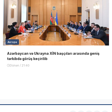
Avropa
Azərbaycan və Ukrayna XİN başçıları arasında geniş
tərkibdə görüş keçirilib
Dünən / 21:40