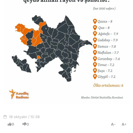
18 oktyabr / 10:38
0
0
A
A