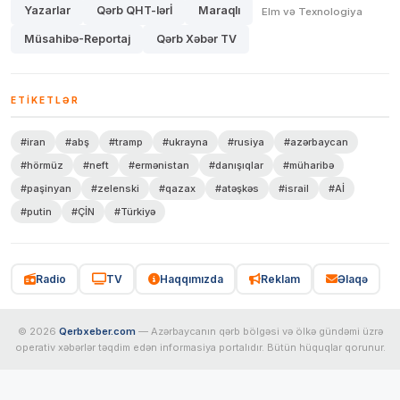
Yazarlar
Qərb QHT-lərİ
Maraqlı
Elm və Texnologiya
Müsahibə-Reportaj
Qərb Xəbər TV
ETIKETLƏR
#iran
#abş
#tramp
#ukrayna
#rusiya
#azərbaycan
#hörmüz
#neft
#ermənistan
#danışıqlar
#müharibə
#paşinyan
#zelenski
#qazax
#atəşkəs
#israil
#Aİ
#putin
#ÇİN
#Türkiyə
Radio
TV
Haqqımızda
Reklam
Əlaqə
© 2026
Qerbxeber.com
— Azərbaycanın qərb bölgəsi və ölkə gündəmi üzrə
operativ xəbərlər təqdim edən informasiya portalıdır. Bütün hüquqlar qorunur.