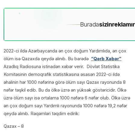
Burada
sizin
reklamın
2022-ci ildə Azərbaycanda ən çox doğum Yardımlıda, ən çox
ölüm isə Qazaxda qeydə alınıb. Bu barədə
“Qərb Xəbər”
Azadlıq Radiosuna istinadən xəbər verir. Dövlət Statistika
Komitəsinin demoqrafik statistikasına əsasən 2022-ci ildə
əhalinin hər 1000 nəfərinə görə ölüm sayı Qazax rayonunda 8
nəfər təşkil edib. Bu da ölkə üzrə ən yüksək göstəricidir. Ölkə
üzrə ölüm sayı isə ortalama 1000 nəfərə 6 nəfər olub. Ölkə üzrə
ən çox doğum sayı Yardımlı rayonunda 1000 nəfərə 19,2 nəfər
qeydə alınıb. Rəqəmləri təqdim edirik:
Qazax – 8