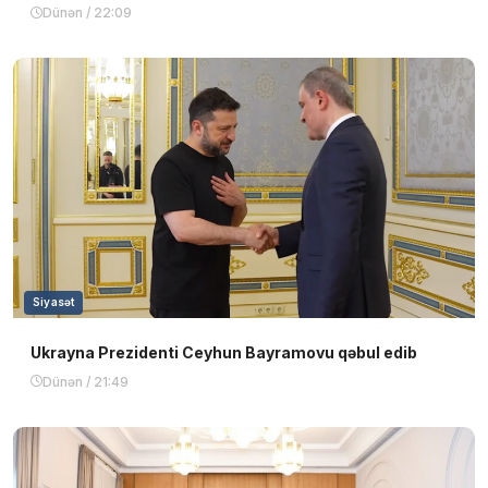
Dünən / 22:09
Siyasət
Ukrayna Prezidenti Ceyhun Bayramovu qəbul edib
Dünən / 21:49