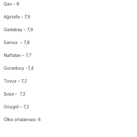
Qax – 8
Ağstafa – 7,9
Gədəbəy – 7,9
Samux – 7,8
Naftalan – 7,7
Goranboy -7,4
Tovuz – 7,2
Şuşa – 7,2
Göygöl – 7,2
Ölkə ortalaması: 6