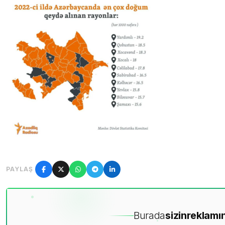
PAYLAŞ
Burada
sizin
reklamın