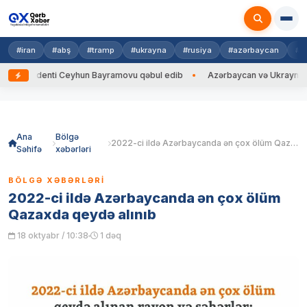
#iran
#abş
#tramp
#ukrayna
#rusiya
#azərbaycan
#h
identi Ceyhun Bayramovu qəbul edib
Azərbaycan və Ukrayna XİN başçıla
Skip
to
content
Ana
Bölgə
2022-ci ildə Azərbaycanda ən çox ölüm Qazaxda qeydə alınıb
Səhifə
xəbərləri
BÖLGƏ XƏBƏRLƏRI
2022-ci ildə Azərbaycanda ən çox ölüm
Qazaxda qeydə alınıb
18 oktyabr / 10:38
1 dəq