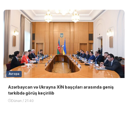
Avropa
Azərbaycan və Ukrayna XİN başçıları arasında geniş
tərkibdə görüş keçirilib
Dünən / 21:40