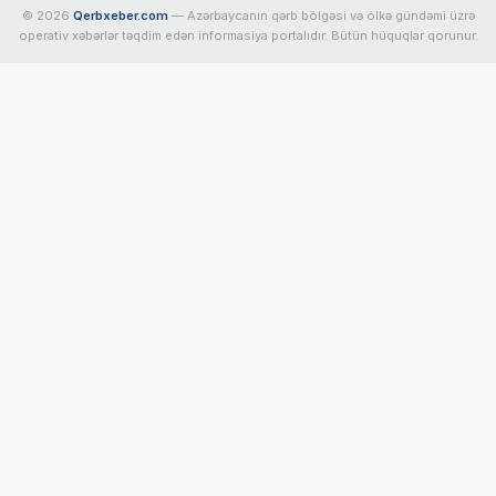
© 2026
Qerbxeber.com
— Azərbaycanın qərb bölgəsi və ölkə gündəmi üzrə
operativ xəbərlər təqdim edən informasiya portalıdır. Bütün hüquqlar qorunur.