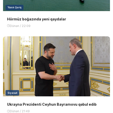
Yaxın Şərq
Hörmüz boğazında yeni qaydalar
Dünən / 22:09
Siyasət
Ukrayna Prezidenti Ceyhun Bayramovu qəbul edib
Dünən / 21:49