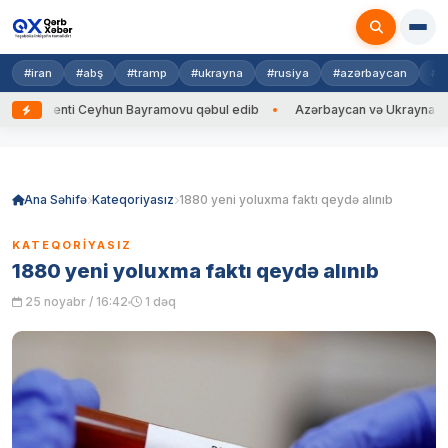
#iran
#abş
#tramp
#ukrayna
#rusiya
#azərbaycan
#h
denti Ceyhun Bayramovu qəbul edib
Azərbaycan və Ukrayna XİN başçıla
Skip
to
content
Ana Səhifə
Kateqoriyasız
1880 yeni yoluxma faktı qeydə alınıb
KATEQORIYASIZ
1880 yeni yoluxma faktı qeydə alınıb
25 noyabr / 16:42
1 dəq