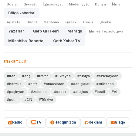
Sosial
Siyasət
İqtisadiyyat
Mədəniyyət
Dünya
İdman
Bölgə xəbərləri
Ağstafa
Gəncə
Gədəbəy
Qazax
Tovuz
Şəmkir
Yazarlar
Qərb QHT-lərİ
Maraqlı
Elm və Texnologiya
Müsahibə-Reportaj
Qərb Xəbər TV
ETIKETLƏR
#iran
#abş
#tramp
#ukrayna
#rusiya
#azərbaycan
#hörmüz
#neft
#ermənistan
#danışıqlar
#müharibə
#paşinyan
#zelenski
#qazax
#atəşkəs
#israil
#Aİ
#putin
#ÇİN
#Türkiyə
Radio
TV
Haqqımızda
Reklam
Əlaqə