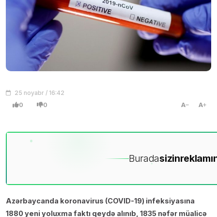
25 noyabr / 16:42
0
0
A
A
Burada
sizin
reklamın
Azərbaycanda koronavirus (COVID-19) infeksiyasına
1880 yeni yoluxma faktı qeydə alınıb, 1835 nəfər müalicə