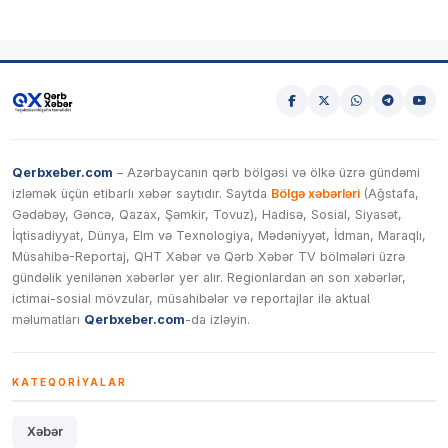
Qerbxeber.com
– Azərbaycanın qərb bölgəsi və ölkə üzrə gündəmi
izləmək üçün etibarlı xəbər saytıdır. Saytda
Bölgə xəbərləri
(Ağstafa,
Gədəbəy, Gəncə, Qazax, Şəmkir, Tovuz), Hadisə, Sosial, Siyasət,
İqtisadiyyat, Dünya, Elm və Texnologiya, Mədəniyyət, İdman, Maraqlı,
Müsahibə-Reportaj, QHT Xəbər və Qərb Xəbər TV bölmələri üzrə
gündəlik yenilənən xəbərlər yer alır. Regionlardan ən son xəbərlər,
ictimai-sosial mövzular, müsahibələr və reportajlar ilə aktual
məlumatları
Qerbxeber.com
-da izləyin.
KATEQORIYALAR
Xəbər