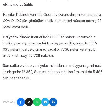
olunaraq sağalıb.
Nazirlər Kabineti yanında Operativ Qərargahın məlumata görə,
COVID-19 üçün götürülən analiz nümunələri müsbət çıxmış 27
nəfər vəfat edib.
İndiyədək ölkədə ümumilikdə 580 507 nəfərin koronavirus
infeksiyasına yoluxması faktı müəyyən edilib, onlardan 545
035 nəfər müalicə olunaraq sağalıb, 7736 nəfər vəfat edib,
aktiv xəstə sayı 27 736 nəfərdir.
Son sutka ərzində yeni yoluxma hallarının müəyyənləşdirilməsi
ilə əlaqədar 12 352, ötən müddət ərzində isə ümumilikdə 5 485
509 test aparılıb.
PAYLAŞ