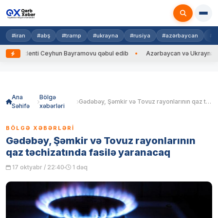
#iran
#abş
#tramp
#ukrayna
#rusiya
#azərbaycan
#h
zidenti Ceyhun Bayramovu qəbul edib
Azərbaycan və Ukrayna XİN başçıl
Skip
to
content
Ana
Bölgə
Gədəbəy, Şəmkir və Tovuz rayonlarının qaz təchizatında fasilə yaranacaq
Səhifə
xəbərləri
BÖLGƏ XƏBƏRLƏRI
Gədəbəy, Şəmkir və Tovuz rayonlarının
qaz təchizatında fasilə yaranacaq
17 oktyabr / 22:40
1 dəq