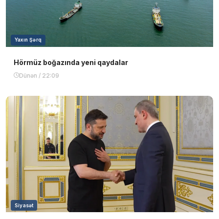
Yaxın Şərq
Hörmüz boğazında yeni qaydalar
Dünən / 22:09
Siyasət