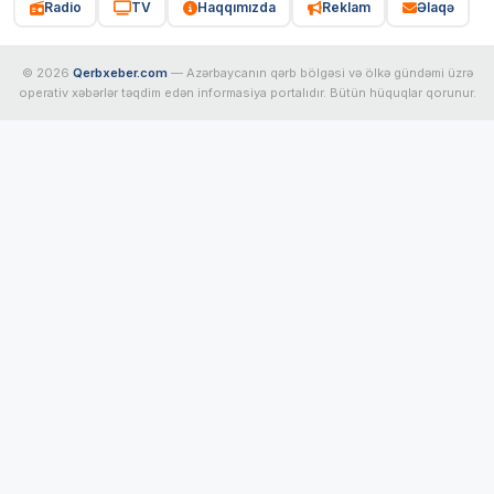
Radio
TV
Haqqımızda
Reklam
Əlaqə
© 2026
Qerbxeber.com
— Azərbaycanın qərb bölgəsi və ölkə gündəmi üzrə
operativ xəbərlər təqdim edən informasiya portalıdır. Bütün hüquqlar qorunur.