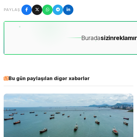
PAYLAŞ
Burada
sizin
reklamın
Bu gün paylaşılan digər xəbərlər