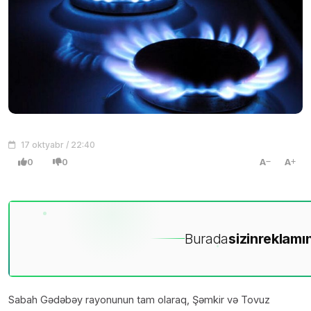
17 oktyabr / 22:40
0
0
A
A
Burada
sizin
reklamın
Sabah Gədəbəy rayonunun tam olaraq, Şəmkir və Tovuz