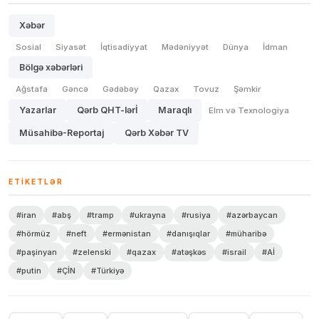
Xəbər
Sosial
Siyasət
İqtisadiyyat
Mədəniyyət
Dünya
İdman
Bölgə xəbərləri
Ağstafa
Gəncə
Gədəbəy
Qazax
Tovuz
Şəmkir
Yazarlar
Qərb QHT-lərİ
Maraqlı
Elm və Texnologiya
Müsahibə-Reportaj
Qərb Xəbər TV
ETIKETLƏR
#iran
#abş
#tramp
#ukrayna
#rusiya
#azərbaycan
#hörmüz
#neft
#ermənistan
#danışıqlar
#müharibə
#paşinyan
#zelenski
#qazax
#atəşkəs
#israil
#Aİ
#putin
#ÇİN
#Türkiyə