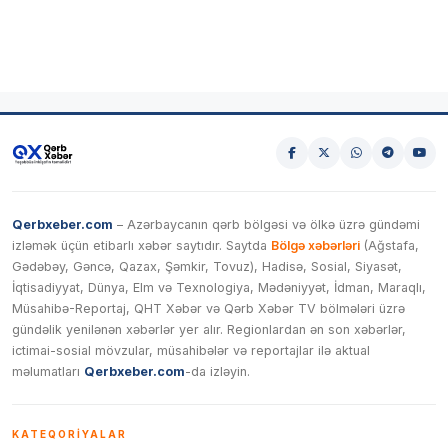
Qerbxeber.com
– Azərbaycanın qərb bölgəsi və ölkə üzrə gündəmi
izləmək üçün etibarlı xəbər saytıdır. Saytda
Bölgə xəbərləri
(Ağstafa,
Gədəbəy, Gəncə, Qazax, Şəmkir, Tovuz), Hadisə, Sosial, Siyasət,
İqtisadiyyat, Dünya, Elm və Texnologiya, Mədəniyyət, İdman, Maraqlı,
Müsahibə-Reportaj, QHT Xəbər və Qərb Xəbər TV bölmələri üzrə
gündəlik yenilənən xəbərlər yer alır. Regionlardan ən son xəbərlər,
ictimai-sosial mövzular, müsahibələr və reportajlar ilə aktual
məlumatları
Qerbxeber.com
-da izləyin.
KATEQORIYALAR