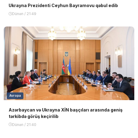
Ukrayna Prezidenti Ceyhun Bayramovu qəbul edib
Dünən / 21:49
Avropa
Azərbaycan və Ukrayna XİN başçıları arasında geniş
tərkibdə görüş keçirilib
Dünən / 21:40