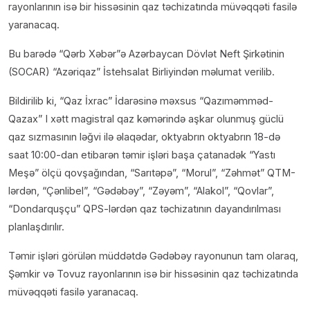
rayonlarının isə bir hissəsinin qaz təchizatında müvəqqəti fasilə
yaranacaq.
Bu barədə “Qərb Xəbər”ə Azərbaycan Dövlət Neft Şirkətinin
(SOCAR) “Azəriqaz” İstehsalat Birliyindən məlumat verilib.
Bildirilib ki, “Qaz İxrac” İdarəsinə məxsus “Qazıməmməd-
Qazax” I xətt magistral qaz kəmərində aşkar olunmuş güclü
qaz sızmasının ləğvi ilə əlaqədar, oktyabrın oktyabrın 18-də
saat 10:00-dan etibarən təmir işləri başa çatanadək “Yastı
Meşə” ölçü qovşağından, “Sarıtəpə”, “Morul”, “Zəhmət” QTM-
lərdən, “Çənlibel”, “Gədəbəy”, “Zəyəm”, “Alakol”, “Qovlar”,
“Dondarquşçu” QPS-lərdən qaz təchizatının dayandırılması
planlaşdırılır.
Təmir işləri görülən müddətdə Gədəbəy rayonunun tam olaraq,
Şəmkir və Tovuz rayonlarının isə bir hissəsinin qaz təchizatında
müvəqqəti fasilə yaranacaq.