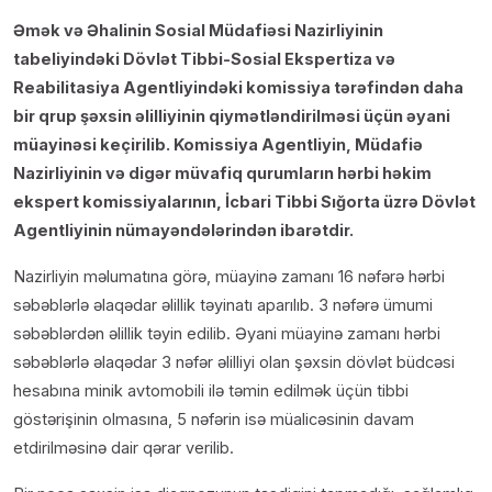
Əmək və Əhalinin Sosial Müdafiəsi Nazirliyinin
tabeliyindəki Dövlət Tibbi-Sosial Ekspertiza və
Reabilitasiya Agentliyindəki komissiya tərəfindən daha
bir qrup şəxsin əlilliyinin qiymətləndirilməsi üçün əyani
müayinəsi keçirilib. Komissiya Agentliyin, Müdafiə
Nazirliyinin və digər müvafiq qurumların hərbi həkim
ekspert komissiyalarının, İcbari Tibbi Sığorta üzrə Dövlət
Agentliyinin nümayəndələrindən ibarətdir.
Nazirliyin məlumatına görə, müayinə zamanı 16 nəfərə hərbi
səbəblərlə əlaqədar əlillik təyinatı aparılıb. 3 nəfərə ümumi
səbəblərdən əlillik təyin edilib. Əyani müayinə zamanı hərbi
səbəblərlə əlaqədar 3 nəfər əlilliyi olan şəxsin dövlət büdcəsi
hesabına minik avtomobili ilə təmin edilmək üçün tibbi
göstərişinin olmasına, 5 nəfərin isə müalicəsinin davam
etdirilməsinə dair qərar verilib.