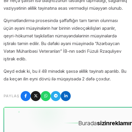
Bir neçə şəxsin isə diaqnozunun təsdiqini tapmadığı, sağlamlıq
vəziyyətinin əlillik təyinatına əsas vermədiyi müəyyən olunub.
Qiymətləndirmə prosesində şəffaflığın tam təmin olunması
üçün əyani müayinələrin hər birinin videoçəkilişləri aparılır,
qeyri-hökumət təşkilatları nümayəndələrinin müayinələrdə
iştirakı təmin edilir. Bu dəfəki əyani müayinədə “Azərbaycan
Vətən Müharibəsi Veteranları” İB-nın sədri Füzuli Rzaquliyev
iştirak edib.
Qeyd edək ki, bu il 48 minədək şəxsə əlillik təyinatı aparılıb. Bu
da keçən ilin eyni dövrü ilə müqayisədə 2 dəfə çoxdur.
PAYLAŞ
Burada
sizin
reklamın