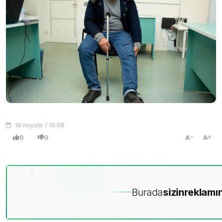
19 noyabr / 16:08
0
0
A
A
Burada
sizin
reklamın