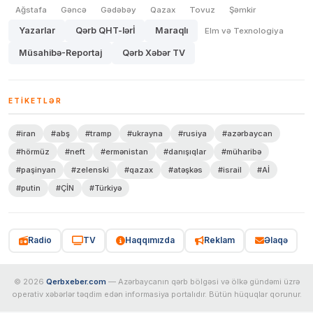
Ağstafa
Gəncə
Gədəbəy
Qazax
Tovuz
Şəmkir
Yazarlar
Qərb QHT-lərİ
Maraqlı
Elm və Texnologiya
Müsahibə-Reportaj
Qərb Xəbər TV
ETIKETLƏR
#iran
#abş
#tramp
#ukrayna
#rusiya
#azərbaycan
#hörmüz
#neft
#ermənistan
#danışıqlar
#müharibə
#paşinyan
#zelenski
#qazax
#atəşkəs
#israil
#Aİ
#putin
#ÇİN
#Türkiyə
Radio
TV
Haqqımızda
Reklam
Əlaqə
© 2026
Qerbxeber.com
— Azərbaycanın qərb bölgəsi və ölkə gündəmi üzrə
operativ xəbərlər təqdim edən informasiya portalıdır. Bütün hüquqlar qorunur.