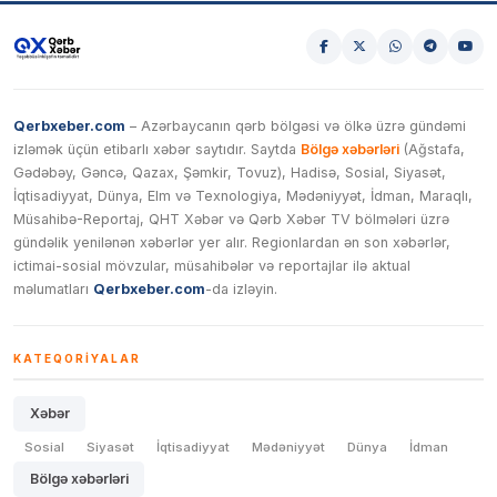
Qerbxeber.com
– Azərbaycanın qərb bölgəsi və ölkə üzrə gündəmi
izləmək üçün etibarlı xəbər saytıdır. Saytda
Bölgə xəbərləri
(Ağstafa,
Gədəbəy, Gəncə, Qazax, Şəmkir, Tovuz), Hadisə, Sosial, Siyasət,
İqtisadiyyat, Dünya, Elm və Texnologiya, Mədəniyyət, İdman, Maraqlı,
Müsahibə-Reportaj, QHT Xəbər və Qərb Xəbər TV bölmələri üzrə
gündəlik yenilənən xəbərlər yer alır. Regionlardan ən son xəbərlər,
ictimai-sosial mövzular, müsahibələr və reportajlar ilə aktual
məlumatları
Qerbxeber.com
-da izləyin.
KATEQORIYALAR
Xəbər
Sosial
Siyasət
İqtisadiyyat
Mədəniyyət
Dünya
İdman
Bölgə xəbərləri