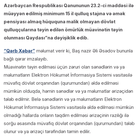
Azərbaycan Respublikası Qanununun 23.2-ci maddəsi ilə
müəyyən edilmiş minimum 15 il qulluq stajına və əmək
pensiyası almaq hüququna malik olmayan dövlət
qulluqçularına təyin edilən ömürlük müavinətin təyin
olunması Qaydası”na dəyişiklik edib.
“Qərb Xəbər”
məlumat verir ki, Baş nazir Əli Əsədov bununla
bağlı qərar imzalayıb.
Müavinətin təyin edilməsi üçün zəruri olan sənədlərin və ya
məlumatların Elektron Hökumət İnformasiya Sistemi vasitəsilə
müvafiq dövlət orqanından (qurumundan) əldə edilməsi
mümkün olduqda, həmin sənədlər və ya məlumatlar ərizəçidən
tələb edilmir. Belə sənədlərin və ya məlumatların Elektron
Hökumət İnformasiya Sistemi vasitəsilə əldə edilməsi mümkün
olmadığı hallarda onların təqdim edilməsi ərizəçinin razılığı ilə
sorğu əsasında müvafiq dövlət orqanından (qurumundan) tələb
olunur və ya ərizəçi tərəfindən təmin edilir.