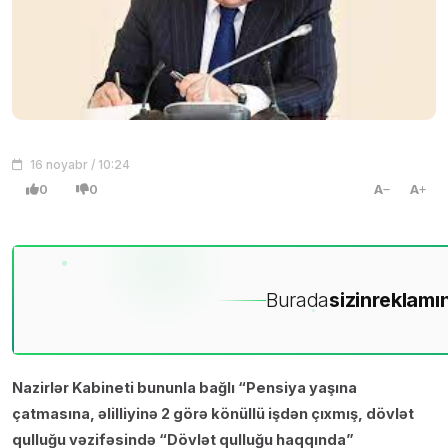
16 noyabr / 10:24
0
0
A
A
Burada
sizin
reklamın
Nazirlər Kabineti bununla bağlı “Pensiya yaşına
çatmasına, əlilliyinə 2 görə könüllü işdən çıxmış, dövlət
qulluğu vəzifəsində “Dövlət qulluğu haqqında”