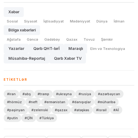
Xəbər
Sosial
Siyasət
İqtisadiyyat
Mədəniyyət
Dünya
İdman
Bölgə xəbərləri
Ağstafa
Gəncə
Gədəbəy
Qazax
Tovuz
Şəmkir
Yazarlar
Qərb QHT-lərİ
Maraqlı
Elm və Texnologiya
Müsahibə-Reportaj
Qərb Xəbər TV
ETIKETLƏR
#iran
#abş
#tramp
#ukrayna
#rusiya
#azərbaycan
#hörmüz
#neft
#ermənistan
#danışıqlar
#müharibə
#paşinyan
#zelenski
#qazax
#atəşkəs
#israil
#Aİ
#putin
#ÇİN
#Türkiyə