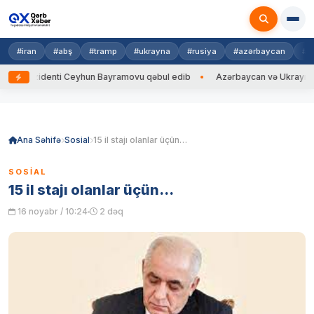
#iran
#abş
#tramp
#ukrayna
#rusiya
#azərbaycan
#h
zidenti Ceyhun Bayramovu qəbul edib
Azərbaycan və Ukrayna XİN başçı
Skip
to
content
Ana Səhifə
Sosial
15 il stajı olanlar üçün…
SOSIAL
15 il stajı olanlar üçün…
16 noyabr / 10:24
2 dəq