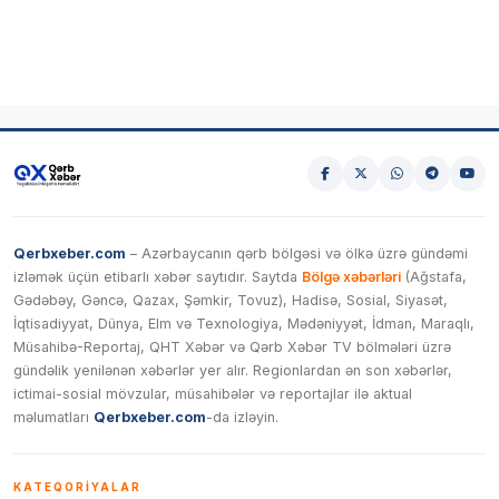
Qerbxeber.com
– Azərbaycanın qərb bölgəsi və ölkə üzrə gündəmi
izləmək üçün etibarlı xəbər saytıdır. Saytda
Bölgə xəbərləri
(Ağstafa,
Gədəbəy, Gəncə, Qazax, Şəmkir, Tovuz), Hadisə, Sosial, Siyasət,
İqtisadiyyat, Dünya, Elm və Texnologiya, Mədəniyyət, İdman, Maraqlı,
Müsahibə-Reportaj, QHT Xəbər və Qərb Xəbər TV bölmələri üzrə
gündəlik yenilənən xəbərlər yer alır. Regionlardan ən son xəbərlər,
ictimai-sosial mövzular, müsahibələr və reportajlar ilə aktual
məlumatları
Qerbxeber.com
-da izləyin.
KATEQORIYALAR