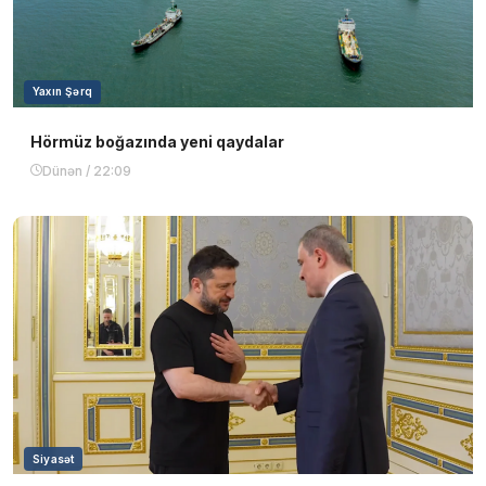
Yaxın Şərq
Hörmüz boğazında yeni qaydalar
Dünən / 22:09
Siyasət