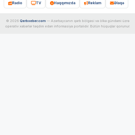
Radio
TV
Haqqımızda
Reklam
Əlaqə
© 2026
Qerbxeber.com
— Azərbaycanın qərb bölgəsi və ölkə gündəmi üzrə
operativ xəbərlər təqdim edən informasiya portalıdır. Bütün hüquqlar qorunur.