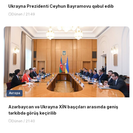
Ukrayna Prezidenti Ceyhun Bayramovu qəbul edib
Dünən / 21:49
Avropa
Azərbaycan və Ukrayna XİN başçıları arasında geniş
tərkibdə görüş keçirilib
Dünən / 21:40