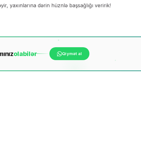
r, yaxınlarına dərin hüznlə başsağlığı veririk!
mınız
ola
bilər
Qiymət al