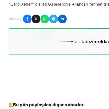
“Qərb Xəbər” olaraq Ə.Həsənova Allahdan rəhmət diləyi
PAYLAŞ
Burada
sizin
rekla
Bu gün paylaşılan digər xəbərlər