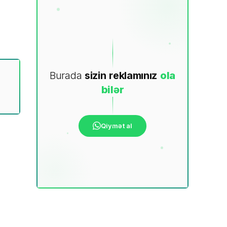
Burada
sizin
reklamınız
ola
bilər
Qiymət al