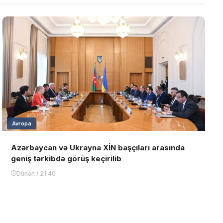
Avropa
Azərbaycan və Ukrayna XİN başçıları arasında
geniş tərkibdə görüş keçirilib
Dünən / 21:40