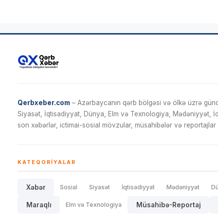
Qerbxeber.com
– Azərbaycanın qərb bölgəsi və ölkə üzrə gündə
Siyasət, İqtisadiyyat, Dünya, Elm və Texnologiya, Mədəniyyət, 
son xəbərlər, ictimai-sosial mövzular, müsahibələr və reportajlar 
KATEQORIYALAR
Xəbər
Sosial
Siyasət
İqtisadiyyat
Mədəniyyət
D
Maraqlı
Elm və Texnologiya
Müsahibə-Reportaj