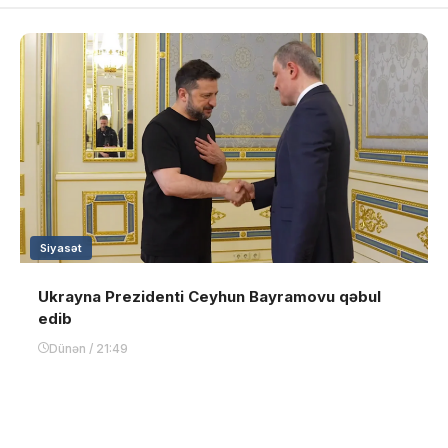
Siyasət
Ukrayna Prezidenti Ceyhun Bayramovu qəbul
edib
Dünən / 21:49