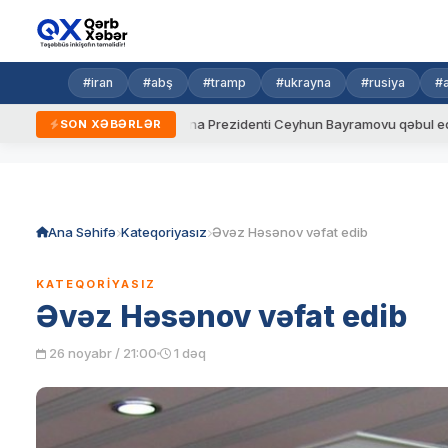
#iran
#abş
#tramp
#ukrayna
#rusiya
#
ydalar
Ukrayna Prezidenti Ceyhun Bayramovu qəbul edib
SON XƏBƏRLƏR
Skip
to
content
Ana Səhifə
Kateqoriyasız
Əvəz Həsənov vəfat edib
KATEQORIYASIZ
Əvəz Həsənov vəfat edib
26 noyabr / 21:00
1 dəq