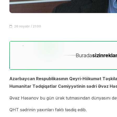
26 noyabr / 21:00
Burada
sizin
rekla
Azərbaycan Respublikasının Qeyri-Hökumət Təşkilat
Humanitar Tədqiqatlar Cəmiyyətinin sədri Əvəz Həs
Əvəz Həsənov bu gün ürək tutmasından dünyasını dəy
QHT sədrinin yaxınları faktı təsdiq edib.