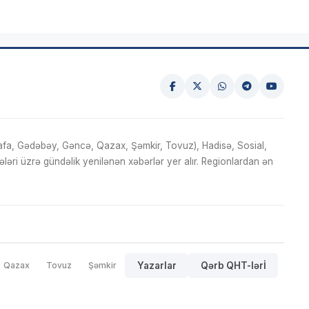
fa, Gədəbəy, Gəncə, Qazax, Şəmkir, Tovuz), Hadisə, Sosial,
ri üzrə gündəlik yenilənən xəbərlər yer alır. Regionlardan ən
Qazax
Tovuz
Şəmkir
Yazarlar
Qərb QHT-lərİ