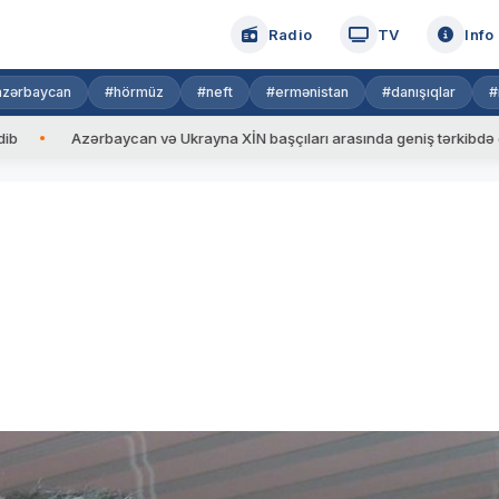
Radio
TV
Info
azərbaycan
#hörmüz
#neft
#ermənistan
#danışıqlar
#
Azərbaycan və Ukrayna XİN başçıları arasında geniş tərkibdə görüş keçir