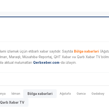
mi izləmək üçün etibarlı xəbər saytıdır. Saytda
Bölgə xəbərləri
(Ağsta
İdman, Maraqlı, Müsahibə-Reportaj, QHT Xəbər və Qərb Xəbər TV bölmələ
ilə aktual məlumatları
Qerbxeber.com
-da izləyin.
ünya
İdman
Bölgə xəbərləri
Ağstafa
Gəncə
Gədəbəy
Qərb Xəbər TV