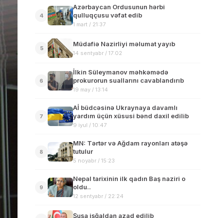
Azərbaycan Ordusunun hərbi
qulluqçusu vəfat edib
4
1 mart / 21:37
Müdafiə Nazirliyi məlumat yayıb
5
14 sentyabr / 17:02
İlkin Süleymanov məhkəmədə
prokurorun suallarını cavablandırıb
6
19 may / 13:14
Aİ büdcəsinə Ukraynaya davamlı
yardım üçün xüsusi bənd daxil edilib
7
9 iyul / 10:47
MN: Tərtər və Ağdam rayonları atəşə
tutulur
8
5 noyabr / 15:23
Nepal tarixinin ilk qadın Baş naziri o
oldu..
9
12 sentyabr / 22:24
Şuşa işğaldan azad edilib