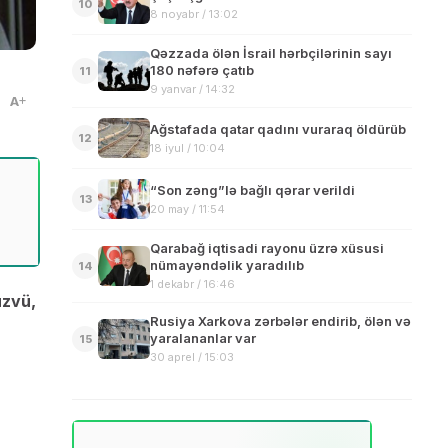
10
8 noyabr / 13:02
Qəzzada ölən İsrail hərbçilərinin sayı
180 nəfərə çatıb
11
9 yanvar / 14:32
A
Ağstafada qatar qadını vuraraq öldürüb
12
18 iyul / 10:04
“Son zəng”lə bağlı qərar verildi
13
20 may / 11:54
Qarabağ iqtisadi rayonu üzrə xüsusi
nümayəndəlik yaradılıb
14
1 dekabr / 16:46
üzvü,
Rusiya Xarkova zərbələr endirib, ölən və
yaralananlar var
15
30 aprel / 15:03