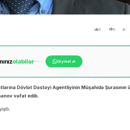
0
0
A
mınız
ola
bilər
Qiymət al
larına Dövlət Dəstəyi Agentliyinin Müşahidə Şurasının 
ənov vəfat edib.
işib.